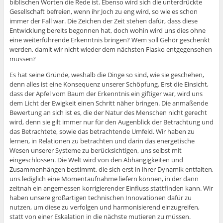
biblischen Worten die Rede ist. Ebenso wird sich die unterdrückte
Gesellschaft befreien, wenn ihr Joch zu eng wird, so wie es schon
immer der Fall war. Die Zeichen der Zeit stehen dafür, dass diese
Entwicklung bereits begonnen hat, doch wohin wird uns dies ohne
eine weiterführende Erkenntnis bringen? Wem soll Gehör geschenkt
werden, damit wir nicht wieder dem nächsten Fiasko entgegensehen
müssen?
Es hat seine Gründe, weshalb die Dinge so sind, wie sie geschehen,
denn alles ist eine Konsequenz unserer Schöpfung. Erst die Einsicht,
dass der Apfel vom Baum der Erkenntnis ein giftiger war, wird uns
dem Licht der Ewigkeit einen Schritt näher bringen. Die anmaßende
Bewertung an sich ist es, die der Natur des Menschen nicht gerecht
wird, denn sie gilt immer nur für den Augenblick der Betrachtung und
das Betrachtete, sowie das betrachtende Umfeld. Wir haben zu
lernen, in Relationen zu betrachten und darin das energetische
Wesen unserer Systeme zu berücksichtigen, uns selbst mit
eingeschlossen. Die Welt wird von den Abhängigkeiten und
Zusammenhängen bestimmt, die sich erst in ihrer Dynamik entfalten,
uns lediglich eine Momentaufnahme liefern können, in der dann
zeitnah ein angemessen korrigierender Einfluss stattfinden kann. Wir
haben unsere großartigen technischen Innovationen dafür zu
nutzen, um diese zu verfolgen und harmonisierend einzugreifen,
statt von einer Eskalation in die nächste mutieren zu müssen.