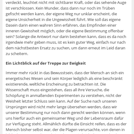
verdeckt, leuchtet nicht mit sichtbarer Kraft, oder das sehende Auge
ist verschlossen. Kein Wunder, dass dann nur noch im Trüben
gefischt werden kann, der eigene Weg nur unklar erscheint, die
eigene Unsicherheit in die Ungewissheit führt. Wie soll das eigene
Dasein darin einen wahren Sinn erfahren, das Empfinden einer
inneren Gewissheit möglich, oder die eigene Bestimmung offenbar
sein? Solange die Antwort nur darin bestehen kann, dass es da noch
irgendwie mehr geben muss, ist es kein guter Weg, einfach nur nach
dem nächstbesten Ersatz zu suchen, um dann erneut im Leid daran
zu scheitern.
Ein Lichtblick auf der Treppe zur Ewigkeit
Immer mehr rückt in das Bewusstsein, dass der Mensch an sich ein
energetisches Wesen und sein Körper lediglich als eine beschränkt
existierende, weltliche Erscheinung zu betrachten ist. Die
Wissenschaft muss eingestehen, dass all ihre Versuche, die
Schöpfung in anmaßenden Experimenten zu verstehen, nicht der
Weisheit letzter Schluss sein kann. Auf der Suche nach unseren
Ursprüngen wird nicht mehr lange übersehen werden, dass wir
unserer Bestimmung nur noch dann gerecht werden können, wenn
uns hierfür auch ein gemeinsamer Weg und der Lebensraum dafür
zur Verfügung steht. Allmählich dürfte die Einsicht reifen, dass es der
Mensch bisher selbst war, der die Plagen verursachte, von denen in