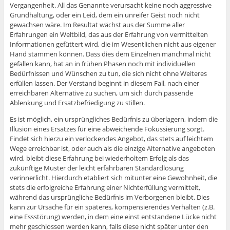
Vergangenheit. All das Genannte verursacht keine noch aggressive
Grundhaltung, oder ein Leid, dem ein unreifer Geist noch nicht
gewachsen wäre. Im Resultat wächst aus der Summe aller
Erfahrungen ein Weltbild, das aus der Erfahrung von vermittelten
Informationen gefüttert wird, die im Wesentlichen nicht aus eigener
Hand stammen können. Dass dies dem Einzelnen manchmal nicht
gefallen kann, hat an in frühen Phasen noch mit individuellen
Bedürfnissen und Wünschen zu tun, die sich nicht ohne Weiteres
erfüllen lassen. Der Verstand beginnt in diesem Fall, nach einer
erreichbaren Alternative zu suchen, um sich durch passende
Ablenkung und Ersatzbefriedigung zu stillen.
Es ist möglich, ein ursprüngliches Bedürfnis zu überlagern, indem die
Illusion eines Ersatzes für eine abweichende Fokussierung sorgt.
Findet sich hierzu ein verlockendes Angebot, das stets auf leichtem
Wege erreichbar ist, oder auch als die einzige Alternative angeboten
wird, bleibt diese Erfahrung bei wiederholtem Erfolg als das
zukünftige Muster der leicht erfahrbaren Standardlösung
verinnerlicht. Hierdurch etabliert sich mitunter eine Gewohnheit, die
stets die erfolgreiche Erfahrung einer Nichterfüllung vermittelt,
während das ursprüngliche Bedürfnis im Verborgenen bleibt. Dies
kann zur Ursache für ein späteres, kompensierendes Verhalten (z.B.
eine Essstörung) werden, in dem eine einst entstandene Lücke nicht
mehr geschlossen werden kann, falls diese nicht später unter den