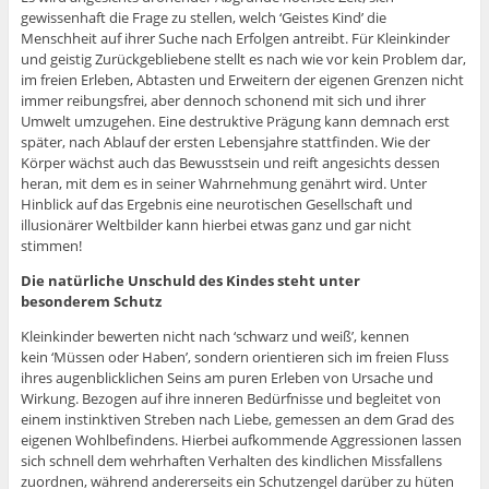
gewissenhaft die Frage zu stellen, welch ‘Geistes Kind’ die
Menschheit auf ihrer Suche nach Erfolgen antreibt. Für Kleinkinder
und geistig Zurückgebliebene stellt es nach wie vor kein Problem dar,
im freien Erleben, Abtasten und Erweitern der eigenen Grenzen nicht
immer reibungsfrei, aber dennoch schonend mit sich und ihrer
Umwelt umzugehen. Eine destruktive Prägung kann demnach erst
später, nach Ablauf der ersten Lebensjahre stattfinden. Wie der
Körper wächst auch das Bewusstsein und reift angesichts dessen
heran, mit dem es in seiner Wahrnehmung genährt wird. Unter
Hinblick auf das Ergebnis eine neurotischen Gesellschaft und
illusionärer Weltbilder kann hierbei etwas ganz und gar nicht
stimmen!
Die natürliche Unschuld des Kindes steht unter
besonderem Schutz
Kleinkinder bewerten nicht nach ‘schwarz und weiß’, kennen
kein ‘Müssen oder Haben’, sondern orientieren sich im freien Fluss
ihres augenblicklichen Seins am puren Erleben von Ursache und
Wirkung. Bezogen auf ihre inneren Bedürfnisse und begleitet von
einem instinktiven Streben nach Liebe, gemessen an dem Grad des
eigenen Wohlbefindens. Hierbei aufkommende Aggressionen lassen
sich schnell dem wehrhaften Verhalten des kindlichen Missfallens
zuordnen, während andererseits ein Schutzengel darüber zu hüten