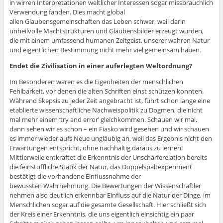
in wirren Interpretationen weltlicher Interessen sogar missbräuchlich
Verwendung fanden. Dies macht global
allen Glaubensgemeinschaften das Leben schwer, weil darin
unheilvolle Machtstrukturen und Glaubensbilder erzeugt wurden,
die mit einem umfassend humanen Zeitgeist, unserer wahren Natur
und eigentlichen Bestimmung nicht mehr viel gemeinsam haben.
Endet die Zivilisation in einer auferlegten Weltordnung?
Im Besonderen waren es die Eigenheiten der menschlichen
Fehlbarkeit, vor denen die alten Schriften einst schützen konnten.
Während Skepsis zu jeder Zeit angebracht ist, führt schon lange eine
etablierte wissenschaftliche Nachweispolitik zu Dogmen, die nicht
mal mehr einem ‘try and error’ gleichkommen. Schauen wir mal,
dann sehen wir es schon – ein Fiasko wird gesehen und wir schauen
es immer wieder aufs Neue ungläubig an, weil das Ergebnis nicht den
Erwartungen entspricht, ohne nachhaltig daraus zu lernen!
Mittlerweile entkräftet die Erkenntnis der Unschärferelation bereits
die feinstoffliche Statik der Natur, das Doppelspaltexperiment
bestätigt die vorhandene Einflussnahme der
bewussten Wahrnehmung. Die Bewertungen der Wissenschaftler
nehmen also deutlich erkennbar Einfluss auf die Natur der Dinge, im
Menschlichen sogar auf die gesamte Gesellschaft. Hier schließt sich
der Kreis einer Erkenntnis, die uns eigentlich einsichtig ein paar