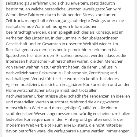
selbständig zu erfahren und sich zu erweitern, stets dadurch
bestimmt, an welche persönliche Grenzen jeweils gestoßen wird.
Wenn diese Faktoren durch betäubenden Stress, konstanten
Zeitdruck, mangelhafte Versorgung, auferlegte Zwänge, oder eine
realitätsfremde Wahrnehmung von Informationen
beeinträchtigt werden, dann spiegelt sich dies als Konsequenz im
Verhalten des Einzelnen, in der Summe in der übergeordneten
Gesellschaft und im Gesamten in unserem Weltbild wieder. Im
Resultat genau zu dem, das heute gemeinhin zu erkennen ist.
Spätestens hier dürfte dem Einzelnen bewusst werden, dass es die
Interessen historischer Führerschaften waren, die den Menschen
von seiner wahren Natur entfernt haben, da deren Einfluss in
nachvollziehbarer Rekursion zu Disharmonie, Zerstörung und
nachhaltigem Verlust führte. Hier wurde ein konfliktbeladenes
Agieren praktiziert, das sich an imaginären Konkurrenten und an der
Höhe wirtschaftlicher Erträge misst, sich trotz aller
nachweisbaren Erkenntnisse über schadhafte Tendenzen an ideellen
und materiellen Werten ausrichtet. Während die einzig wahren
menschlichen Werte und deren geistige Qualitäten, die einem
schöpferischen Wesen angemessen und würdig erscheinen, mit allen
leidvollen Konsequenzen in den Hintergrund geraten sind. In der
modernen Welt verbleibt kaum eine Existenz, die nicht mittelbar
davon betroffen wäre, die verfügbaren Räume werden immer enger.