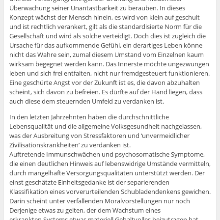
Überwachung seiner Unantastbarkeit zu berauben. In dieses
Konzept wächst der Mensch hinein, es wird von klein auf geschult
und ist rechtlich verankert, gilt als die standardisierte Norm für die
Gesellschaft und wird als solche verteidigt. Doch dies ist zugleich die
Ursache für das aufkommende Gefühl, ein derartiges Leben könne
nicht das Wahre sein, zumal diesem Umstand vom Einzelnen kaum
wirksam begegnet werden kann. Das Innerste möchte ungezwungen
leben und sich frei entfalten, nicht nur fremdgesteuert funktionieren.
Eine geschürte Angst vor der Zukunft ist es, die davon abzuhalten
scheint, sich davon zu befreien. Es dürfte auf der Hand liegen, dass
auch diese dem steuernden Umfeld zu verdanken ist.
In den letzten Jahrzehnten haben die durchschnittliche
Lebensqualität und die allgemeine Volksgesundheit nachgelassen,
was der Ausbreitung von Stressfaktoren und ‘unvermeidlicher
Zivilisationskrankheiten’ zu verdanken ist.
Auftretende Immunschwächen und psychosomatische Symptome,
die einen deutlichen Hinweis auf lebenswidrige Umstände vermitteln,
durch mangelhafte Versorgungsqualitäten unterstützt werden. Der
einst geschätzte Einheitsgedanke ist der separierenden
Klassifikation eines vorverurteilenden Schubladendenkens gewichen.
Darin scheint unter verfallenden Moralvorstellungen nur noch
Derjenige etwas zu gelten, der dem Wachstum eines
erkrankten Systems etwas materiell Gehaltvolles beizutragen hat,