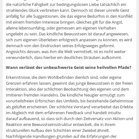
die natürliche Fähigkeit zur bedingungslosen Liebe tatsächlich ein
strahlendes Glück verbreiten kann. Dennoch ist dieser unreife Geist
anfällig für alle Suggestionen, die das eigene Bedürfnis in den Konflikt
mit einem fremden Interesse bringen. Gleiches gilt für die Angst,
alleine lebensunfähig, oder gemessen am eigenen Verhalten
ungeliebt zu sein. Das kindliche Bewusstsein ist darauf angewiesen,
sich zum eigenen Überleben erfolgreich anpassen zu können, es wird
demnach von den Eindrücken seines Erfolgsweges geformt.
Angesichts dessen, was ihm die Welt vermittelt, ist es nicht weiter
verwunderlich, dass hierbei ein deutliches Sträuben aufkommt.
Wann verlässt der unbeschwerte Geist seine heilvollen Pfade?
Erkenntnisse, die dem Wohlbefinden dienlich sind, oder eigene
Grenzen erfahren lassen, gewinnt das junge Bewusstsein in der freien
Interaktion, also der schlichten Beobachtung des eigenen und dem
Imitieren fremden Handelns. Die kindliche Neugier ermutigt zum
vorurteilsfreien Erforschen des Umfelds, bis bestehende Geheimnisse
als gelüftet erscheinen. Der schlichte Verstand verarbeitet das Erlebte
im Abgleich mit dem erfahrenen Feedback und handelt intuitiv
darauf aufbauend, so dass sich durch den Zeitversatz von Aktion und
Reaktion eine Bewusstseinsstruktur entwickelt, die in ihrem
strukturellen Aufbau den Schichten einer Zwiebel ähnelt.
Nachfolgende Handlungen gründen auf die Erfahrungen der