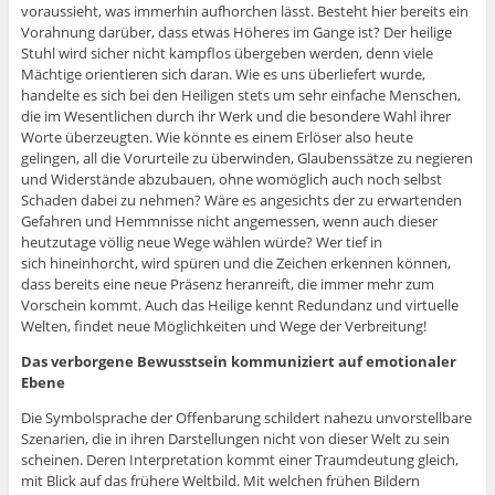
voraussieht, was immerhin aufhorchen lässt. Besteht hier bereits ein
Vorahnung darüber, dass etwas Höheres im Gange ist? Der heilige
Stuhl wird sicher nicht kampflos übergeben werden, denn viele
Mächtige orientieren sich daran. Wie es uns überliefert wurde,
handelte es sich bei den Heiligen stets um sehr einfache Menschen,
die im Wesentlichen durch ihr Werk und die besondere Wahl ihrer
Worte überzeugten. Wie könnte es einem Erlöser also heute
gelingen, all die Vorurteile zu überwinden, Glaubenssätze zu negieren
und Widerstände abzubauen, ohne womöglich auch noch selbst
Schaden dabei zu nehmen? Wäre es angesichts der zu erwartenden
Gefahren und Hemmnisse nicht angemessen, wenn auch dieser
heutzutage völlig neue Wege wählen würde? Wer tief in
sich hineinhorcht, wird spüren und die Zeichen erkennen können,
dass bereits eine neue Präsenz heranreift, die immer mehr zum
Vorschein kommt. Auch das Heilige kennt Redundanz und virtuelle
Welten, findet neue Möglichkeiten und Wege der Verbreitung!
Das verborgene Bewusstsein kommuniziert auf emotionaler
Ebene
Die Symbolsprache der Offenbarung schildert nahezu unvorstellbare
Szenarien, die in ihren Darstellungen nicht von dieser Welt zu sein
scheinen. Deren Interpretation kommt einer Traumdeutung gleich,
mit Blick auf das frühere Weltbild. Mit welchen frühen Bildern