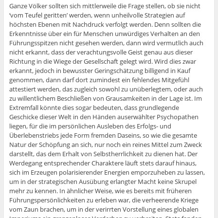
Ganze Völker sollten sich mittlerweile die Frage stellen, ob sie nicht
‘vom Teufel geritten’ werden, wenn unheilvolle Strategien auf
höchsten Ebenen mit Nachdruck verfolgt werden. Denn sollten die
Erkenntnisse über ein für Menschen unwürdiges Verhalten an den
Führungsspitzen nicht gesehen werden, dann wird vermutlich auch
nicht erkannt, dass der verachtungsvolle Geist genau aus dieser
Richtung in die Wiege der Gesellschaft gelegt wird. Wird dies zwar
erkannt, jedoch in bewusster Geringschätzung billigend in Kauf
genommen, dann darf dort zumindest ein fehlendes Mitgefühl
attestiert werden, das zugleich sowohl zu unüberlegtem, oder auch
zu willentlichem Beschließen von Grausamkeiten in der Lage ist. Im
Extremfall könnte dies sogar bedeuten, dass grundlegende
Geschicke dieser Welt in den Händen auserwählter Psychopathen
liegen, für die im persönlichen Ausleben des Erfolgs- und
Überlebenstriebs jede Form fremden Daseins, so wie die gesamte
Natur der Schöpfung an sich, nur noch ein reines Mittel zum Zweck
darstellt, das dem Erhalt von Selbstherrlichkeit zu dienen hat. Der
Werdegang entsprechender Charaktere läuft stets darauf hinaus,
sich im Erzeugen polarisierender Energien emporzuheben zu lassen,
um in der strategischen Ausübung erlangter Macht keine Skrupel
mehr zu kennen. In ähnlicher Weise, wie es bereits mit früheren
Führungspersönlichkeiten zu erleben war, die verheerende Kriege
vom Zaun brachen, um in der verirrten Vorstellung eines globalen