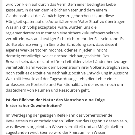
wird von klein auf durch das Vermitteln einer bedingten Liebe
gesteuert, in denen dem leiblichen Vater und dem einem
Glaubensobjekt des Allmächtigen zu gehorchen ist, um diese
Hörigkeit später auf die Autoritäten von ‘Vater Staat’ zu übertragen.
Was an sich völlig akzeptabel wäre, würden uns die
reglementierenden Instanzen eine sichere Zukunftsperspektive
vermitteln, was aus heutiger Sicht nicht mehr der Fall sein kann. Es
dürfte ebenso wenig im Sinne der Schöpfung sein, dass diese ihr
eigenes Werk zerstören möchte, oder es in jeder Hinsicht
derartig entwürdigt, wie es nachvollziehbar geschieht. Das
Bewusstsein, das die autoritären Leitbilder vieler Länder heutzutage
vermitteln, kann weder dem Lebensraum ihrer Völker zuträglich sein,
noch stellt es derzeit eine nachhaltig positive Entwicklung in Aussicht.
Was mittlerweile auf der Tagesordnung steht, dient eher einer
umfassenden Kontrolle und Funktionalität, in der es nur noch um
das Sichern von Räumen und Ressourcen geht.
Ist das Bild von der Natur des Menschen eine Folge
historischer Gewohnheiten?
Im Werdegang der geistigen Reife kann das vorherrschende
Bewusstsein zu entscheidenden Teilen nur das Ergebnis dessen sein,
was diesem vorgelebt, an Wissen vermittelt und an Möglichkeiten
zugestanden wird. Ebenso wird der Freiraum, ein Wissen