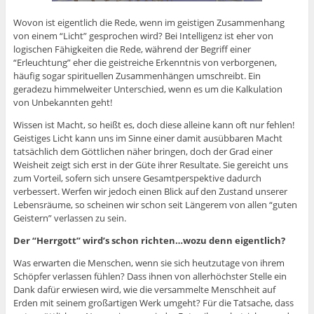
Wovon ist eigentlich die Rede, wenn im geistigen Zusammenhang
von einem “Licht” gesprochen wird? Bei Intelligenz ist eher von
logischen Fähigkeiten die Rede, während der Begriff einer
“Erleuchtung” eher die geistreiche Erkenntnis von verborgenen,
häufig sogar spirituellen Zusammenhängen umschreibt. Ein
geradezu himmelweiter Unterschied, wenn es um die Kalkulation
von Unbekannten geht!
Wissen ist Macht, so heißt es, doch diese alleine kann oft nur fehlen!
Geistiges Licht kann uns im Sinne einer damit ausübbaren Macht
tatsächlich dem Göttlichen näher bringen, doch der Grad einer
Weisheit zeigt sich erst in der Güte ihrer Resultate. Sie gereicht uns
zum Vorteil, sofern sich unsere Gesamtperspektive dadurch
verbessert. Werfen wir jedoch einen Blick auf den Zustand unserer
Lebensräume, so scheinen wir schon seit Längerem von allen “guten
Geistern” verlassen zu sein.
Der “Herrgott” wird’s schon richten…wozu denn eigentlich?
Was erwarten die Menschen, wenn sie sich heutzutage von ihrem
Schöpfer verlassen fühlen? Dass ihnen von allerhöchster Stelle ein
Dank dafür erwiesen wird, wie die versammelte Menschheit auf
Erden mit seinem großartigen Werk umgeht? Für die Tatsache, dass