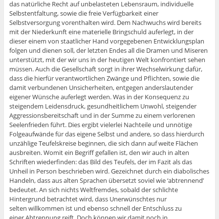
das natürliche Recht auf unbelasteten Lebensraum, individuelle
Selbstentfaltung, sowie die freie Verfügbarkeit einer
Selbstversorgung vorenthalten wird. Dem Nachwuchs wird bereits
mit der Niederkunft eine materielle Bringschuld auferlegt, in der
dieser einem von staatlicher Hand vorgegebenen Entwicklungsplan
folgen und dienen soll, der letzten Endes all die Dramen und Miseren
unterstützt, mit der wir uns in der heutigen Welt konfrontiert sehen
müssen. Auch die Gesellschaft sorgt in ihrer Wechselwirkung dafür,
dass die hierfür verantwortlichen Zwänge und Pflichten, sowie die
damit verbundenen Unsicherheiten, entgegen anderslautender
eigener Wünsche auferlegt werden. Was in der Konsequenz zu
steigendem Leidensdruck, gesundheitlichem Unwohl, steigender
Aggressionsbereitschaft und in der Summe zu einem verlorenen
Seelenfrieden führt. Dies ergibt vielerlei Nachteile und unnötige
Folgeaufwände für das eigene Selbst und andere, so dass hierdurch
unzählige Teufelskreise beginnen, die sich dann auf weite Flächen
ausbreiten. Womit ein Begriff gefallen ist, den wir auch in alten
Schriften wiederfinden: das Bild des Teufels, der im Fazit als das
Unheil in Person beschrieben wird. Gezeichnet durch ein diabolisches
Handeln, dass aus alten Sprachen übersetzt soviel wie ‘abtrennend’
bedeutet. An sich nichts Weltfremdes, sobald der schlichte
Hintergrund betrachtet wird, dass Unerwünschtes nur
selten willkommen ist und ebenso schnell der Entschluss zu
einer Abtrennung reift. Doch können wir damit noch in