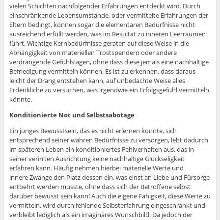
vielen Schichten nachfolgender Erfahrungen entdeckt wird. Durch
einschränkende Lebensumstände, oder vermittelte Erfahrungen der
Eltern bedingt, können sogar die elementaren Bedürfnisse nicht
ausreichend erfüllt werden, was im Resultat zu inneren Leerräumen
führt. Wichtige Kernbedürfnisse geraten auf diese Weise in die
Abhängigkeit von materiellen Trostspendern oder andere
verdrängende Gefühlslagen, ohne dass diese jemals eine nachhaltige
Befriedigung vermitteln können. Es ist zu erkennen, dass daraus
leicht der Drang entstehen kann, auf unbedachte Weise alles
Erdenkliche zu versuchen, was irgendwie ein Erfolgsgefühl vermitteln
könnte.
Konditionierte Not und Selbstsabotage
Ein junges Bewusstsein, das es nicht erlernen konnte, sich
entsprechend seiner wahren Bedürfnisse zu versorgen, lebt dadurch
im späteren Leben ein konditioniertes Fehlverhalten aus, das in
seiner verirrten Ausrichtung keine nachhaltige Glückseligkeit
erfahren kann. Häufig nehmen hierbei materielle Werte und
innere Zwänge den Platz dessen ein, was einst an Liebe und Fürsorge
entbehrt werden musste, ohne dass sich der Betroffene selbst
darüber bewusst sein kann! Auch die eigene Fähigkeit, diese Werte zu
vermitteln, wird durch fehlende Selbsterfahrung eingeschränkt und
verbleibt lediglich als ein imaginäres Wunschbild. Da jedoch der