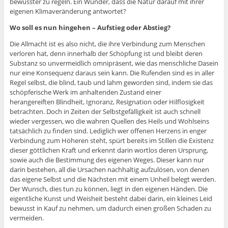
bewusster zu regeln. Ein Wunder, dass die Natur darauf mit ihrer
eigenen Klimaveränderung antwortet?
Wo soll es nun hingehen – Aufstieg oder Abstieg?
Die Allmacht ist es also nicht, die ihre Verbindung zum Menschen
verloren hat, denn innerhalb der Schöpfung ist und bleibt deren
Substanz so unvermeidlich omnipräsent, wie das menschliche Dasein
nur eine Konsequenz daraus sein kann. Die Rufenden sind es in aller
Regel selbst, die blind, taub und lahm geworden sind, indem sie das
schöpferische Werk im anhaltenden Zustand einer
herangereiften Blindheit, Ignoranz, Resignation oder Hilflosigkeit
betrachten. Doch in Zeiten der Selbstgefälligkeit ist auch schnell
wieder vergessen, wo die wahren Quellen des Heils und Wohlseins
tatsächlich zu finden sind. Lediglich wer offenen Herzens in enger
Verbindung zum Höheren steht, spürt bereits im Stillen die Existenz
dieser göttlichen Kraft und erkennt darin wortlos deren Ursprung,
sowie auch die Bestimmung des eigenen Weges. Dieser kann nur
darin bestehen, all die Ursachen nachhaltig aufzulösen, von denen
das eigene Selbst und die Nächsten mit einem Unheil belegt werden.
Der Wunsch, dies tun zu können, liegt in den eigenen Händen. Die
eigentliche Kunst und Weisheit besteht dabei darin, ein kleines Leid
bewusst in Kauf zu nehmen, um dadurch einen großen Schaden zu
vermeiden.