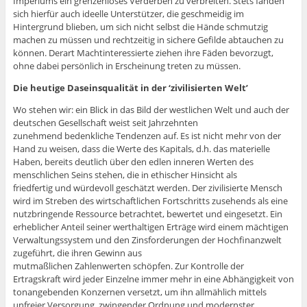
Imperiums ein grenzenloses Verderben zu verbreiten. Stets fanden
sich hierfür auch ideelle Unterstützer, die geschmeidig im
Hintergrund blieben, um sich nicht selbst die Hände schmutzig
machen zu müssen und rechtzeitig in sichere Gefilde abtauchen zu
können. Derart Machtinteressierte ziehen ihre Fäden bevorzugt,
ohne dabei persönlich in Erscheinung treten zu müssen.
Die heutige Daseinsqualität in der ‘zivilisierten Welt’
Wo stehen wir: ein Blick in das Bild der westlichen Welt und auch der
deutschen Gesellschaft weist seit Jahrzehnten
zunehmend bedenkliche Tendenzen auf. Es ist nicht mehr von der
Hand zu weisen, dass die Werte des Kapitals, d.h. das materielle
Haben, bereits deutlich über den edlen inneren Werten des
menschlichen Seins stehen, die in ethischer Hinsicht als
friedfertig und würdevoll geschätzt werden. Der zivilisierte Mensch
wird im Streben des wirtschaftlichen Fortschritts zusehends als eine
nutzbringende Ressource betrachtet, bewertet und eingesetzt. Ein
erheblicher Anteil seiner werthaltigen Erträge wird einem mächtigen
Verwaltungssystem und den Zinsforderungen der Hochfinanzwelt
zugeführt, die ihren Gewinn aus
mutmaßlichen Zahlenwerten schöpfen. Zur Kontrolle der
Ertragskraft wird jeder Einzelne immer mehr in eine Abhängigkeit von
tonangebenden Konzernen versetzt, um ihn allmählich mittels
unfreier Versorgung, zwingender Ordnung und modernster