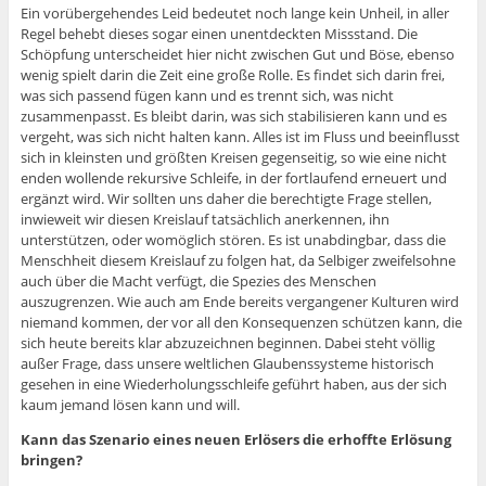
Ein vorübergehendes Leid bedeutet noch lange kein Unheil, in aller
Regel behebt dieses sogar einen unentdeckten Missstand. Die
Schöpfung unterscheidet hier nicht zwischen Gut und Böse, ebenso
wenig spielt darin die Zeit eine große Rolle. Es findet sich darin frei,
was sich passend fügen kann und es trennt sich, was nicht
zusammenpasst. Es bleibt darin, was sich stabilisieren kann und es
vergeht, was sich nicht halten kann. Alles ist im Fluss und beeinflusst
sich in kleinsten und größten Kreisen gegenseitig, so wie eine nicht
enden wollende rekursive Schleife, in der fortlaufend erneuert und
ergänzt wird. Wir sollten uns daher die berechtigte Frage stellen,
inwieweit wir diesen Kreislauf tatsächlich anerkennen, ihn
unterstützen, oder womöglich stören. Es ist unabdingbar, dass die
Menschheit diesem Kreislauf zu folgen hat, da Selbiger zweifelsohne
auch über die Macht verfügt, die Spezies des Menschen
auszugrenzen. Wie auch am Ende bereits vergangener Kulturen wird
niemand kommen, der vor all den Konsequenzen schützen kann, die
sich heute bereits klar abzuzeichnen beginnen. Dabei steht völlig
außer Frage, dass unsere weltlichen Glaubenssysteme historisch
gesehen in eine Wiederholungsschleife geführt haben, aus der sich
kaum jemand lösen kann und will.
Kann das Szenario eines neuen Erlösers die erhoffte Erlösung
bringen?