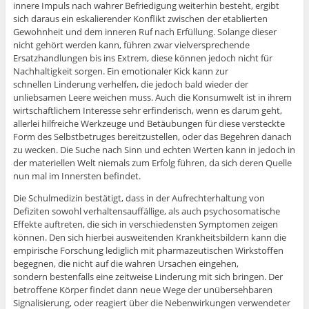
innere Impuls nach wahrer Befriedigung weiterhin besteht, ergibt
sich daraus ein eskalierender Konflikt zwischen der etablierten
Gewohnheit und dem inneren Ruf nach Erfüllung. Solange dieser
nicht gehört werden kann, führen zwar vielversprechende
Ersatzhandlungen bis ins Extrem, diese können jedoch nicht für
Nachhaltigkeit sorgen. Ein emotionaler Kick kann zur
schnellen Linderung verhelfen, die jedoch bald wieder der
unliebsamen Leere weichen muss. Auch die Konsumwelt ist in ihrem
wirtschaftlichem Interesse sehr erfinderisch, wenn es darum geht,
allerlei hilfreiche Werkzeuge und Betäubungen für diese versteckte
Form des Selbstbetruges bereitzustellen, oder das Begehren danach
zu wecken. Die Suche nach Sinn und echten Werten kann in jedoch in
der materiellen Welt niemals zum Erfolg führen, da sich deren Quelle
nun mal im Innersten befindet.
Die Schulmedizin bestätigt, dass in der Aufrechterhaltung von
Defiziten sowohl verhaltensauffällige, als auch psychosomatische
Effekte auftreten, die sich in verschiedensten Symptomen zeigen
können. Den sich hierbei ausweitenden Krankheitsbildern kann die
empirische Forschung lediglich mit pharmazeutischen Wirkstoffen
begegnen, die nicht auf die wahren Ursachen eingehen,
sondern bestenfalls eine zeitweise Linderung mit sich bringen. Der
betroffene Körper findet dann neue Wege der unübersehbaren
Signalisierung, oder reagiert über die Nebenwirkungen verwendeter