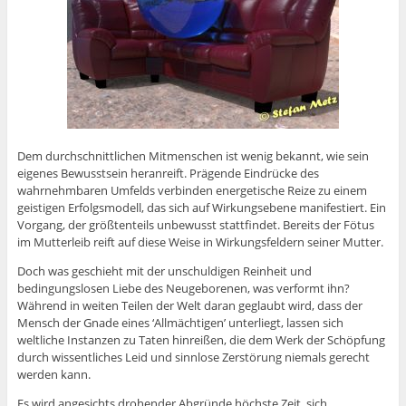
Dem durchschnittlichen Mitmenschen ist wenig bekannt, wie sein
eigenes Bewusstsein heranreift. Prägende Eindrücke des
wahrnehmbaren Umfelds verbinden energetische Reize zu einem
geistigen Erfolgsmodell, das sich auf Wirkungsebene manifestiert. Ein
Vorgang, der größtenteils unbewusst stattfindet. Bereits der Fötus
im Mutterleib reift auf diese Weise in Wirkungsfeldern seiner Mutter.
Doch was geschieht mit der unschuldigen Reinheit und
bedingungslosen Liebe des Neugeborenen, was verformt ihn?
Während in weiten Teilen der Welt daran geglaubt wird, dass der
Mensch der Gnade eines ‘Allmächtigen’ unterliegt, lassen sich
weltliche Instanzen zu Taten hinreißen, die dem Werk der Schöpfung
durch wissentliches Leid und sinnlose Zerstörung niemals gerecht
werden kann.
Es wird angesichts drohender Abgründe höchste Zeit, sich