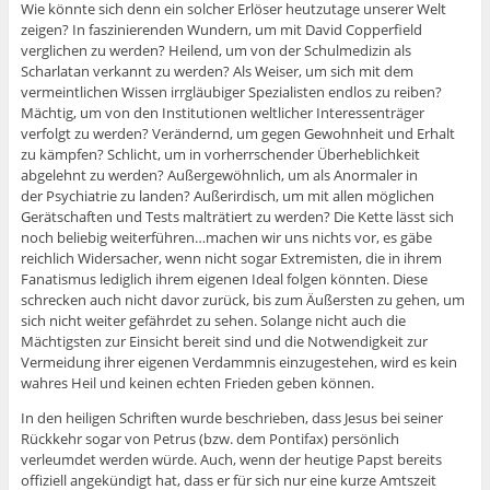
Wie könnte sich denn ein solcher Erlöser heutzutage unserer Welt
zeigen? In faszinierenden Wundern, um mit David Copperfield
verglichen zu werden? Heilend, um von der Schulmedizin als
Scharlatan verkannt zu werden? Als Weiser, um sich mit dem
vermeintlichen Wissen irrgläubiger Spezialisten endlos zu reiben?
Mächtig, um von den Institutionen weltlicher Interessenträger
verfolgt zu werden? Verändernd, um gegen Gewohnheit und Erhalt
zu kämpfen? Schlicht, um in vorherrschender Überheblichkeit
abgelehnt zu werden? Außergewöhnlich, um als Anormaler in
der Psychiatrie zu landen? Außerirdisch, um mit allen möglichen
Gerätschaften und Tests malträtiert zu werden? Die Kette lässt sich
noch beliebig weiterführen…machen wir uns nichts vor, es gäbe
reichlich Widersacher, wenn nicht sogar Extremisten, die in ihrem
Fanatismus lediglich ihrem eigenen Ideal folgen könnten. Diese
schrecken auch nicht davor zurück, bis zum Äußersten zu gehen, um
sich nicht weiter gefährdet zu sehen. Solange nicht auch die
Mächtigsten zur Einsicht bereit sind und die Notwendigkeit zur
Vermeidung ihrer eigenen Verdammnis einzugestehen, wird es kein
wahres Heil und keinen echten Frieden geben können.
In den heiligen Schriften wurde beschrieben, dass Jesus bei seiner
Rückkehr sogar von Petrus (bzw. dem Pontifax) persönlich
verleumdet werden würde. Auch, wenn der heutige Papst bereits
offiziell angekündigt hat, dass er für sich nur eine kurze Amtszeit