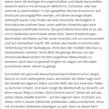
wären darin die heutigen Errungenschaften und Ideale darzustellen,
wodurch wäre in Vorahnung ein Bildschirm, Computer oder das
Internet zu beschreiben? In den gewählten Worten konnte nur auf
Eindrücke zurückgegriffen werden, mit denen einstige Ideale
verknüpft waren. Hier finden wir eine Unschärfe, die lediglich in
Assoziationen erahnen lässt, unter welchen Entwicklungen eine
Apokalypse stattfinden könnte. Die geschilderte Dramatik ist es, die
uns in Gedanken eine Endzeit sehen lässt. Deren Empfindungen
beschreiten die Ebene, auf der unser Innerstes mit uns kommuniziert
und sich bemerkbar macht. Wir stehen also bereits in emotionaler
Verbindung mit der Apokalypse, ohne dass der Intellekt dies klar zu
interpretieren versteht. Noch fehlt die geistige Brücke, um das
emotionale Bewusstsein mit dem kognitiven Bewusstsein zu
vereinen, doch dass es generell möglich ist, zeigen uns die vielen
Ausnahmen derer, denen es gelingt.
Zumindest der gesunde Menschenverstand erkennt schon längst,
dass es so nicht weitergehen kann, wie bisher: bei Vielen nagt noch
der Zweifel am eigenen Selbst und der Welt, der aus innersten Tiefen
zu kommen scheint. Und darin steigt die Bereitschaft zur Einsicht, um
einen neuen Weg zu finden. Doch Einsicht worin? Sehen wir auf das,
woher dieser Zweifel stammt – auf den eigenen Kern. Erscheint uns
dieser nicht in einem Gefühl der erfüllenden Liebe und Klarheit, ohne
mit störenden Gedanken überlagert zu sein, dann ist dieser Kern