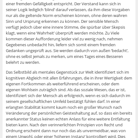
einer fremden Gefälligkeit entspricht. Der Verstand kann sich in
seiner Logik lediglich ‘blind’ darauf verlassen, da ihm diese Vorgaben
nur als die geltende Norm erscheinen können, ohne deren wahren
Sinn und Ursprung erkennen zu können. Der sensible Mensch
verfügt jedoch über eine innere Stimme, die spürbar über Skepsis
klagt, wenn eine ‘Wahrheit’ überprüft werden möchte. Zu Viele
kommen dieser Aufforderung leider viel zu wenig nach, nehmen
Gegebenes unbedacht hin, liefern sich somit einem fremden
Gedanken ungeprüft aus. Sie werden dadurch von außen ‘bedacht’,
ohne es selbst jemals zu merken, um eines Tages eines Besseren
belehrt zu werden.
Das Selbstbild als mentales Gegenstück zur Welt identifiziert sich im
kognitiven Abgleich mit allen Erfahrungen, die in ihrer Wertigkeit dem
eigenen Fortkommen als weiterführend erscheinen, oder dem
eigenen Wohlsein zuträglich sind. Als das soziale Wesen, das er ist,
identifiziert sich der Mensch als erfolgreich, wenn es sich dadurch im
seinem gesellschaftlichen Umfeld bestätigt fühlen darf. In einer
erlangten Stabilität kommt kaum noch ein großer Wunsch nach
Veränderung der persönlichen Geisteshaltung auf, so dass ein bereits
anerkannter Status keinen echten Anlass für eine weitere Entfaltung
bieten kann. Nach den verinnerlichten Prinzipien von Recht und
Ordnung erscheint dann nur noch das als unvermeidbar, was von
einem Unwohl, oder einer ‘höheren Instanz’ kontrolliert wird. Dies