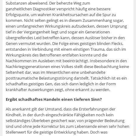
Substanzen abweisend. Der beherzte Weg zum
ganzheitlichen Diagnostiker verspricht häufig eine bessere
Erfolgsquote, um wahren Krankheitsursachen auf die Spur zu
kommen. Nicht selten gelingt es in diesem Zusammenhang sogar,
einen umfangreichen Wirkungskreis aufzudecken, dessen Ursprung
tief in der Vergangenheit liegt und sogar ein Generationen
übergreifendes Leid betreffen kann, dessen Auslöser bisher in den
Genen vermutet wurden. Die Folge eines geistigen blinden Flecks,
entstanden in Verbindung mit einem einstigen Trauma, das sich im
Wirkungskreis des Betroffenen entfalten konnte und die
Nachkommen im Ausleben mit beeinträchtigt. Insbesondere in den
Nachkriegsgenerationen eines Volkes stellt diese Beobachtung keine
Seltenheit dar, was im Wesentlichen eine unbehandelte
posttraumatische Belastungsstörung darstellt. Tatsächlich ist es ein
schadhaftes geistiges Gen, das sich dann lediglich in der Form
krankhafter Auswirkungen zeigt, ohne erkannt zu werden.
Ergibt schadhaftes Handeln einen tieferen Sinn?
Als anerkannt gilt der Umstand, dass die Ersterfahrungen der
Kindheit, in der durch eingeschränkte Fähigkeiten noch kein
selbständiges Überleben gesichert war, von prägender Bedeutung
sind und ohne jede Korrektur bis zum Lebensende einen sehr hohen
Stellenwert für die geistige Entwicklung haben. Doch was