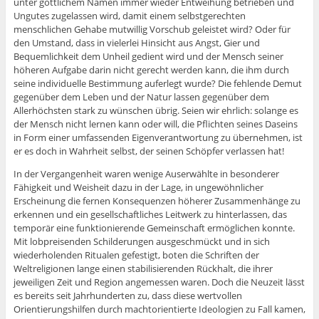
unter göttlichem Namen immer wieder Entweihung betrieben und
Ungutes zugelassen wird, damit einem selbstgerechten
menschlichen Gehabe mutwillig Vorschub geleistet wird? Oder für
den Umstand, dass in vielerlei Hinsicht aus Angst, Gier und
Bequemlichkeit dem Unheil gedient wird und der Mensch seiner
höheren Aufgabe darin nicht gerecht werden kann, die ihm durch
seine individuelle Bestimmung auferlegt wurde? Die fehlende Demut
gegenüber dem Leben und der Natur lassen gegenüber dem
Allerhöchsten stark zu wünschen übrig. Seien wir ehrlich: solange es
der Mensch nicht lernen kann oder will, die Pflichten seines Daseins
in Form einer umfassenden Eigenverantwortung zu übernehmen, ist
er es doch in Wahrheit selbst, der seinen Schöpfer verlassen hat!
In der Vergangenheit waren wenige Auserwählte in besonderer
Fähigkeit und Weisheit dazu in der Lage, in ungewöhnlicher
Erscheinung die fernen Konsequenzen höherer Zusammenhänge zu
erkennen und ein gesellschaftliches Leitwerk zu hinterlassen, das
temporär eine funktionierende Gemeinschaft ermöglichen konnte.
Mit lobpreisenden Schilderungen ausgeschmückt und in sich
wiederholenden Ritualen gefestigt, boten die Schriften der
Weltreligionen lange einen stabilisierenden Rückhalt, die ihrer
jeweiligen Zeit und Region angemessen waren. Doch die Neuzeit lässt
es bereits seit Jahrhunderten zu, dass diese wertvollen
Orientierungshilfen durch machtorientierte Ideologien zu Fall kamen,