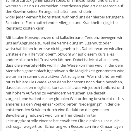
Schritte zurück gehen lassen sollte, um innezuhalten und erst mal
weiteren Unsinn zu vermeiden. Stattdessen plädiert der Mensch auf
den Gewinn seiner Errungenschaften und ist darin
wider jeder Vernunft konsistent, während uns der hierbei errungene
Schaden in Form auftretender Allergien und Krankheiten jegliche
Resistenz kosten kann.
Mit fatalen Konsequenzen und kalkulierbarer Tendenz bewegen wir
uns auf Abgründe zu, weil die Vermeidung im Eigennutz oder
wirtschaftlichen Interesse nicht genehm ist. Dabei erwarten wir allen
Ernstes eine Hilfe “von oben”, obwohl wir auf diesem Kurs alles
andere als noch bei Trost sein können! Dabei ist leicht abzusehen,
dass die erwartete Hilfe wohl in der Weise kommen wird, in der dem
Menschen ganz einfach irgendwann die Möglichkeit genommen wird,
weiterhin in seiner destruktiven Art zu agieren. Wer nicht hören will,
muss fühlen! Die Gnade kann dann höchstens noch darin bestehen,
dass das Leiden möglichst kurz ausfällt, was wir jedoch tunlichst und
mit hohem Aufwand zu verhindern versuchen. Die derzeit
vorgesehene Variante einer globalen Weltordnung beschreibt nichts
anderes als den Weg eines “kontrollierten Niedergangs”, in der die
entstehenden Schäden durch eine Reduktion der gemeinen
Bevölkerung reduziert wird, um in fremdbestimmter
Leistungskontrolle einer selbst erwählten Elite dienlich zu sein, die
sich sogar weigert, zur Schonung von Ressourcen ihre Klimaanlagen