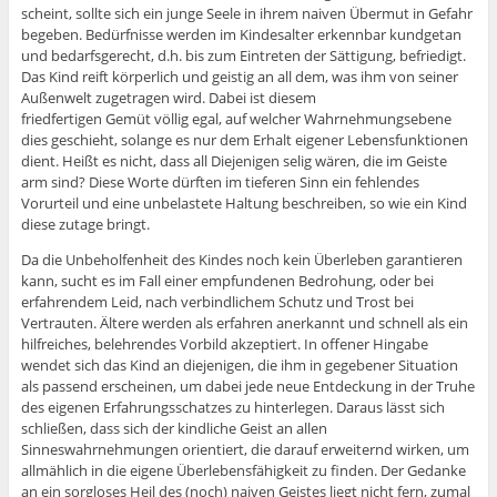
scheint, sollte sich ein junge Seele in ihrem naiven Übermut in Gefahr
begeben. Bedürfnisse werden im Kindesalter erkennbar kundgetan
und bedarfsgerecht, d.h. bis zum Eintreten der Sättigung, befriedigt.
Das Kind reift körperlich und geistig an all dem, was ihm von seiner
Außenwelt zugetragen wird. Dabei ist diesem
friedfertigen Gemüt völlig egal, auf welcher Wahrnehmungsebene
dies geschieht, solange es nur dem Erhalt eigener Lebensfunktionen
dient. Heißt es nicht, dass all Diejenigen selig wären, die im Geiste
arm sind? Diese Worte dürften im tieferen Sinn ein fehlendes
Vorurteil und eine unbelastete Haltung beschreiben, so wie ein Kind
diese zutage bringt.
Da die Unbeholfenheit des Kindes noch kein Überleben garantieren
kann, sucht es im Fall einer empfundenen Bedrohung, oder bei
erfahrendem Leid, nach verbindlichem Schutz und Trost bei
Vertrauten. Ältere werden als erfahren anerkannt und schnell als ein
hilfreiches, belehrendes Vorbild akzeptiert. In offener Hingabe
wendet sich das Kind an diejenigen, die ihm in gegebener Situation
als passend erscheinen, um dabei jede neue Entdeckung in der Truhe
des eigenen Erfahrungsschatzes zu hinterlegen. Daraus lässt sich
schließen, dass sich der kindliche Geist an allen
Sinneswahrnehmungen orientiert, die darauf erweiternd wirken, um
allmählich in die eigene Überlebensfähigkeit zu finden. Der Gedanke
an ein sorgloses Heil des (noch) naiven Geistes liegt nicht fern, zumal