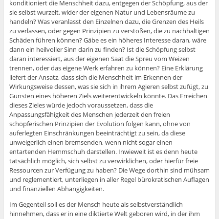
konditioniert die Menschheit dazu, entgegen der Schöpfung, aus der
sie selbst wurzelt, wider der eigenen Natur und Lebensräume zu
handeln? Was veranlasst den Einzelnen dazu, die Grenzen des Heils
zu verlassen, oder gegen Prinzipien zu verstoßen, die zu nachhaltigen
Schäden führen können? Gäbe es ein höheres Interesse daran, wäre
dann ein heilvoller Sinn darin zu finden? Ist die Schöpfung selbst
daran interessiert, aus der eigenen Saat die Spreu vom Weizen
trennen, oder das eigene Werk erfahren zu können? Eine Erklärung
liefert der Ansatz, dass sich die Menschheit im Erkennen der
Wirkungsweise dessen, was sie sich in ihrem Agieren selbst zufügt, zu
Gunsten eines höheren Ziels weiterentwickeln könnte. Das Erreichen
dieses Zieles würde jedoch voraussetzen, dass die
Anpassungsfähigkeit des Menschen jederzeit den freien
schöpferischen Prinzipien der Evolution folgen kann, ohne von
auferlegten Einschränkungen beeinträchtigt zu sein, da diese
unweigerlich einen bremsenden, wenn nicht sogar einen
entartenden Hemmschuh darstellen. Inwieweit ist es denn heute
tatsächlich möglich, sich selbst zu verwirklichen, oder hierfür freie
Ressourcen zur Verfügung zu haben? Die Wege dorthin sind mühsam
und reglementiert, unterliegen in aller Regel bürokratischen Auflagen
und finanziellen Abhängigkeiten.
Im Gegenteil soll es der Mensch heute als selbstverständlich
hinnehmen, dass er in eine diktierte Welt geboren wird, in der ihm