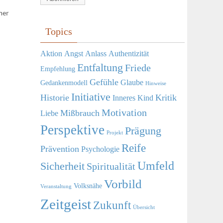
Adresse
her
Topics
Aktion
Angst
Anlass
Authentizität
Entfaltung
Friede
Empfehlung
Gefühle
Glaube
Gedankenmodell
Hinweise
Initiative
Historie
Kritik
Inneres Kind
Motivation
Mißbrauch
Liebe
Perspektive
Prägung
Projekt
Reife
Prävention
Psychologie
Umfeld
Sicherheit
Spiritualität
Vorbild
Volksnähe
Veranstaltung
Zeitgeist
Zukunft
Übersicht