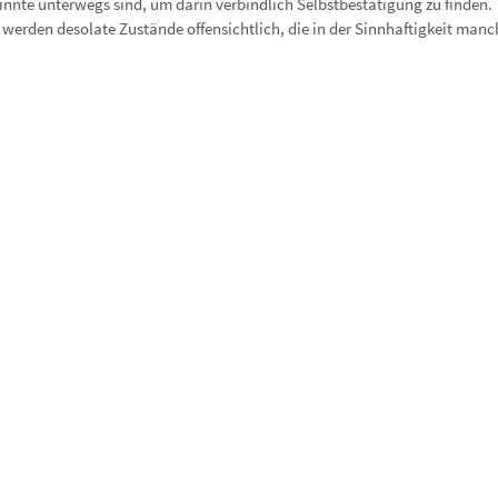
nnte unterwegs sind, um darin verbindlich Selbstbestätigung zu finden.
 werden desolate Zustände offensichtlich, die in der Sinnhaftigkeit manc