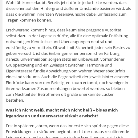
Wohlfühlzone erlaubt. Bereits jetzt dürfte jedoch klar werden, dass
diese eher auf den Hintergrund äußerer Umstände basieren wird, als
dass die wahren innersten Wesenswünsche dabei umfassend zum
Tragen kommen können.
Erschwerend kommt hinzu, dass kaum eine prägende Autorität
selbst dazu in der Lage sein dürfte, alle für eine optimale Entfaltung
notwendigen Kenntnisse und Überzeugungen neutral und
vollständig zu vermitteln. Obwohl mit Sicherheit jeder sein Bestes zu
geben versucht, ist das Einbringen einer persönlichen Färbung
nahezu unvermeidbar, sorgen stets ein unbewusst vorhandener
Gruppenzwang und ein Zwiespalt zwischen Harmonie und
Eigeninteresse für die Abweichung vom wahren Wesensbedürfnis
eines Individuums. Auch die Begrenztheit der jeweils hinterlassenen
Eindrücke kann von den Beteiligten kaum erkannt, noch weniger in
ihren wirksamen Zusammenhängen bewertet werden, so bleiben
zum Nachteil der Betroffenen oft große unerkannte Lücken
bestehen.
Was ich nicht weiß, macht mich nicht heiß – bis es mich
irgendwann und unerwartet eiskalt erwischt!
Erst in späteren Jahren, wenn das Innerste sich spürbar gegen diese
Entwicklungen zu sträuben beginnt, bricht der daraus resultierende
Leidensdruck mehr oder weniger eindrucksvoll hervor, zeigt sich