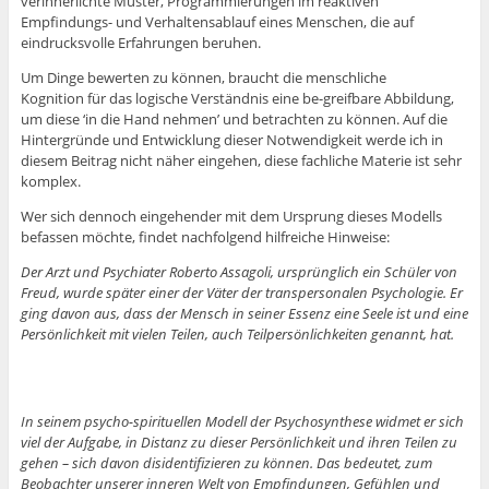
verinnerlichte Muster, Programmierungen im reaktiven
Empfindungs- und Verhaltensablauf eines Menschen, die auf
eindrucksvolle Erfahrungen beruhen.
Um Dinge bewerten zu können, braucht die menschliche
Kognition für das logische Verständnis eine be-greifbare Abbildung,
um diese ‘in die Hand nehmen’ und betrachten zu können. Auf die
Hintergründe und Entwicklung dieser Notwendigkeit werde ich in
diesem Beitrag nicht näher eingehen, diese fachliche Materie ist sehr
komplex.
Wer sich dennoch eingehender mit dem Ursprung dieses Modells
befassen möchte, findet nachfolgend hilfreiche Hinweise:
Der Arzt und Psychiater Roberto Assagoli, ursprünglich ein Schüler von
Freud, wurde später einer der Väter der transpersonalen Psychologie. Er
ging davon aus, dass der Mensch in seiner Essenz eine Seele ist und eine
Persönlichkeit mit vielen Teilen, auch Teilpersönlichkeiten genannt, hat.
In seinem psycho-spirituellen Modell der Psychosynthese widmet er sich
viel der Aufgabe, in Distanz zu dieser Persönlichkeit und ihren Teilen zu
gehen – sich davon disidentifizieren zu können. Das bedeutet, zum
Beobachter unserer inneren Welt von Empfindungen, Gefühlen und