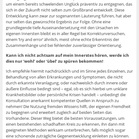
um einem bereits schwelenden Unglück präventiv zu entgegnen, das
sich in der Zukunft nicht selten zum Großbrand entwickelt. Diese
Entwicklung kann zwar zur sogenannten Läuterung führen, hat aber
nur selten das gewünschte Ergebnis zur Folge. Ohne eine
grundlegende tiefe Auseinandersetzung mit den Ursachen im
eigenen Innersten bleibt es in aller Regel bei Korrekturversuchen,
einem ‘try and error’ ähnlich, meist ohne echte Erkenntnis der
Zusammenhänge und bei fehlender zuverlässiger Orientierung.
Kann ich nicht achtsam auf mein Innerstes hören, werde ich
dies nur ‘wohl’ oder ‘übel’ zu spüren bekommen!
Ich empfehle hiermit nachdrücklich und im Sinne jedes Einzelnen, zur
Behandlung von allen Erkrankungen und Symptomen, die nicht
durch erkannte Veranlagung, oder nachweislich durch innere oder
äußere Einflusse bedingt sind – egal, ob es sich hierbei um unklare
Krankheitsbilder oder persönliche Krisen handelt – unbedingt die
Konsultation anerkannt kompetenter Quellen in Anspruch zu
nehmen! Die Nutzung fremden Wissens hilft, der eigenen Fremdheit
zu begegnen und erweitert zugleich auf beiden Seiten das
Vorhandene. Dieser Weg bietet die besten Voraussetzungen, um
einen bestehenden schadhaften Kreis zu erkennen, ihn dann mit
geeigneten Methoden wirksam unterbrechen, falls möglich sogar
eine schonende zuträgliche Gegenentwicklung einleiten zu können.