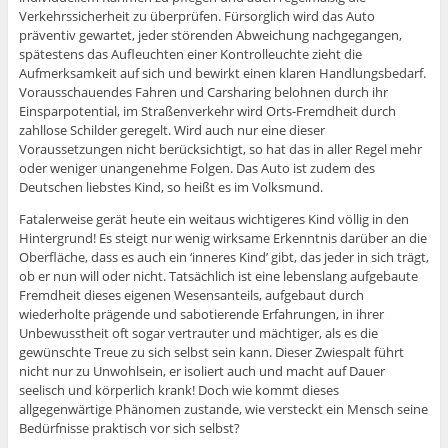
Verkehrssicherheit zu überprüfen. Fürsorglich wird das Auto
präventiv gewartet, jeder störenden Abweichung nachgegangen,
spätestens das Aufleuchten einer Kontrolleuchte zieht die
Aufmerksamkeit auf sich und bewirkt einen klaren Handlungsbedarf.
Vorausschauendes Fahren und Carsharing belohnen durch ihr
Einsparpotential, im Straßenverkehr wird Orts-Fremdheit durch
zahllose Schilder geregelt. Wird auch nur eine dieser
Voraussetzungen nicht berücksichtigt, so hat das in aller Regel mehr
oder weniger unangenehme Folgen. Das Auto ist zudem des
Deutschen liebstes Kind, so heißt es im Volksmund.
Fatalerweise gerät heute ein weitaus wichtigeres Kind völlig in den
Hintergrund! Es steigt nur wenig wirksame Erkenntnis darüber an die
Oberfläche, dass es auch ein ‘inneres Kind’ gibt, das jeder in sich trägt,
ob er nun will oder nicht. Tatsächlich ist eine lebenslang aufgebaute
Fremdheit dieses eigenen Wesensanteils, aufgebaut durch
wiederholte prägende und sabotierende Erfahrungen, in ihrer
Unbewusstheit oft sogar vertrauter und mächtiger, als es die
gewünschte Treue zu sich selbst sein kann. Dieser Zwiespalt führt
nicht nur zu Unwohlsein, er isoliert auch und macht auf Dauer
seelisch und körperlich krank! Doch wie kommt dieses
allgegenwärtige Phänomen zustande, wie versteckt ein Mensch seine
Bedürfnisse praktisch vor sich selbst?