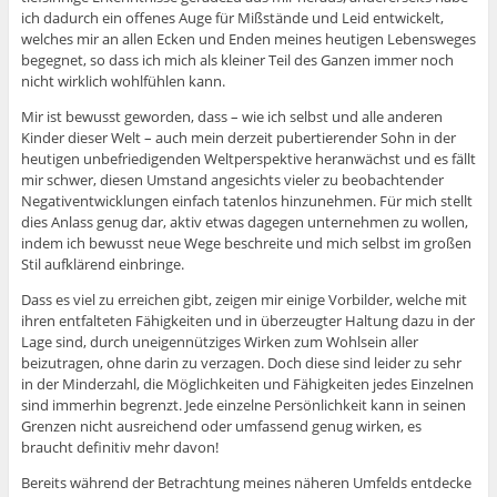
ich dadurch ein offenes Auge für Mißstände und Leid entwickelt,
welches mir an allen Ecken und Enden meines heutigen Lebensweges
begegnet, so dass ich mich als kleiner Teil des Ganzen immer noch
nicht wirklich wohlfühlen kann.
Mir ist bewusst geworden, dass – wie ich selbst und alle anderen
Kinder dieser Welt – auch mein derzeit pubertierender Sohn in der
heutigen unbefriedigenden Weltperspektive heranwächst und es fällt
mir schwer, diesen Umstand angesichts vieler zu beobachtender
Negativentwicklungen einfach tatenlos hinzunehmen. Für mich stellt
dies Anlass genug dar, aktiv etwas dagegen unternehmen zu wollen,
indem ich bewusst neue Wege beschreite und mich selbst im großen
Stil aufklärend einbringe.
Dass es viel zu erreichen gibt, zeigen mir einige Vorbilder, welche mit
ihren entfalteten Fähigkeiten und in überzeugter Haltung dazu in der
Lage sind, durch uneigennütziges Wirken zum Wohlsein aller
beizutragen, ohne darin zu verzagen. Doch diese sind leider zu sehr
in der Minderzahl, die Möglichkeiten und Fähigkeiten jedes Einzelnen
sind immerhin begrenzt. Jede einzelne Persönlichkeit kann in seinen
Grenzen nicht ausreichend oder umfassend genug wirken, es
braucht definitiv mehr davon!
Bereits während der Betrachtung meines näheren Umfelds entdecke