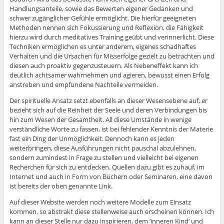
Handlungsanteile, sowie das Bewerten eigener Gedanken und
schwer zugänglicher Gefühle ermöglicht. Die hierfür geeigneten
Methoden nennen sich Fokussierung und Reflexion, die Fähigkeit
hierzu wird durch meditatives Training geübt und verinnerlicht. Diese
Techniken ermöglichen es unter anderem, eigenes schadhaftes
Verhalten und die Ursachen für Misserfolge gezielt zu betrachten und
diesen auch proaktiv gegenzusteuern. Als Nebeneffekt kann ich
deutlich achtsamer wahrnehmen und agieren, bewusst einen Erfolg
anstreben und empfundene Nachteile vermeiden.
Der spirituelle Ansatz setzt ebenfalls an dieser Wesensebene auf, er
bezieht sich auf die Reinheit der Seele und deren Verbindungen bis
hin zum Wesen der Gesamtheit. All diese Umstände in wenige
verständliche Worte zu fassen, ist bei fehlender Kenntnis der Materie
fast ein Ding der Unmöglichkeit. Dennoch kann es jeden
weiterbringen, diese Ausführungen nicht pauschal abzulehnen,
sondern zumindest in Frage zu stellen und vielleicht bei eigenen
Recherchen für sich zu entdecken. Quellen dazu gibt es zuhauf, im
Internet und auch in Form von Büchern oder Seminaren, eine davon
ist bereits der oben genannte Link.
Auf dieser Website werden noch weitere Modelle zum Einsatz
kommen, so abstrakt diese stellenweise auch erscheinen können. Ich
kann an dieser Stelle nur dazu inspirieren, dem ‘inneren Kind’ und