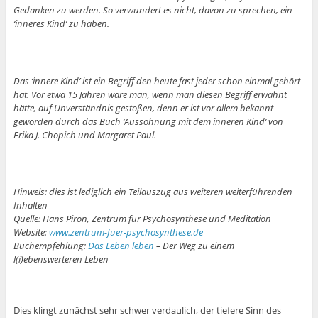
Gedanken zu werden. So verwundert es nicht, davon zu sprechen, ein
‘inneres Kind’ zu haben.
Das ‘innere Kind’ ist ein Begriff den heute fast jeder schon einmal gehört
hat. Vor etwa 15 Jahren wäre man, wenn man diesen Begriff erwähnt
hätte, auf Unverständnis gestoßen, denn er ist vor allem bekannt
geworden durch das Buch ‘Aussöhnung mit dem inneren Kind’ von
Erika J. Chopich und Margaret Paul.
Hinweis: dies ist lediglich ein Teilauszug aus weiteren weiterführenden
Inhalten
Quelle: Hans Piron, Zentrum für Psychosynthese und Meditation
Website:
www.zentrum-fuer-psychosynthese.de
Buchempfehlung:
Das Leben leben
– Der Weg zu einem
l(i)ebenswerteren Leben
Dies klingt zunächst sehr schwer verdaulich, der tiefere Sinn des