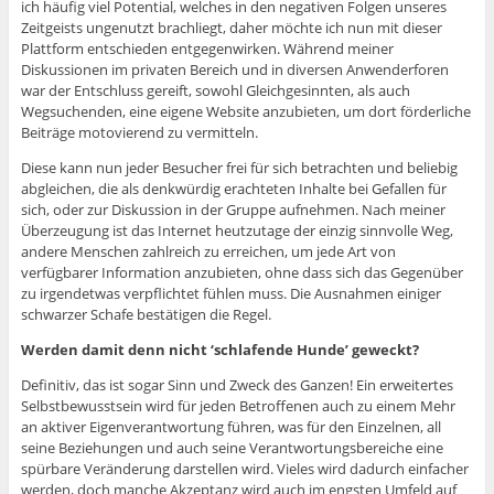
ich häufig viel Potential, welches in den negativen Folgen unseres
Zeitgeists ungenutzt brachliegt, daher möchte ich nun mit dieser
Plattform entschieden entgegenwirken. Während meiner
Diskussionen im privaten Bereich und in diversen Anwenderforen
war der Entschluss gereift, sowohl Gleichgesinnten, als auch
Wegsuchenden, eine eigene Website anzubieten, um dort förderliche
Beiträge motovierend zu vermitteln.
Diese kann nun jeder Besucher frei für sich betrachten und beliebig
abgleichen, die als denkwürdig erachteten Inhalte bei Gefallen für
sich, oder zur Diskussion in der Gruppe aufnehmen. Nach meiner
Überzeugung ist das Internet heutzutage der einzig sinnvolle Weg,
andere Menschen zahlreich zu erreichen, um jede Art von
verfügbarer Information anzubieten, ohne dass sich das Gegenüber
zu irgendetwas verpflichtet fühlen muss. Die Ausnahmen einiger
schwarzer Schafe bestätigen die Regel.
Werden damit denn nicht ‘schlafende Hunde’ geweckt?
Definitiv, das ist sogar Sinn und Zweck des Ganzen! Ein erweitertes
Selbstbewusstsein wird für jeden Betroffenen auch zu einem Mehr
an aktiver Eigenverantwortung führen, was für den Einzelnen, all
seine Beziehungen und auch seine Verantwortungsbereiche eine
spürbare Veränderung darstellen wird. Vieles wird dadurch einfacher
werden, doch manche Akzeptanz wird auch im engsten Umfeld auf