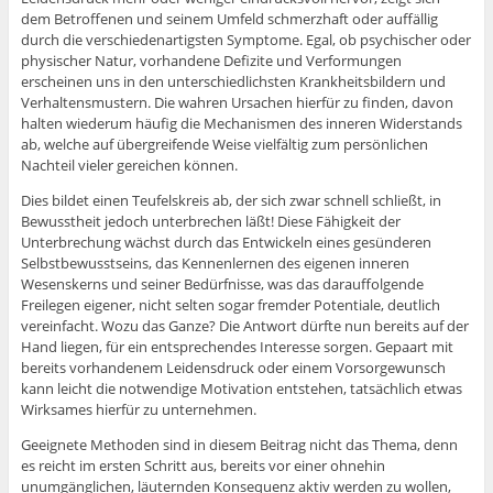
dem Betroffenen und seinem Umfeld schmerzhaft oder auffällig
durch die verschiedenartigsten Symptome. Egal, ob psychischer oder
physischer Natur, vorhandene Defizite und Verformungen
erscheinen uns in den unterschiedlichsten Krankheitsbildern und
Verhaltensmustern. Die wahren Ursachen hierfür zu finden, davon
halten wiederum häufig die Mechanismen des inneren Widerstands
ab, welche auf übergreifende Weise vielfältig zum persönlichen
Nachteil vieler gereichen können.
Dies bildet einen Teufelskreis ab, der sich zwar schnell schließt, in
Bewusstheit jedoch unterbrechen läßt! Diese Fähigkeit der
Unterbrechung wächst durch das Entwickeln eines gesünderen
Selbstbewusstseins, das Kennenlernen des eigenen inneren
Wesenskerns und seiner Bedürfnisse, was das darauffolgende
Freilegen eigener, nicht selten sogar fremder Potentiale, deutlich
vereinfacht. Wozu das Ganze? Die Antwort dürfte nun bereits auf der
Hand liegen, für ein entsprechendes Interesse sorgen. Gepaart mit
bereits vorhandenem Leidensdruck oder einem Vorsorgewunsch
kann leicht die notwendige Motivation entstehen, tatsächlich etwas
Wirksames hierfür zu unternehmen.
Geeignete Methoden sind in diesem Beitrag nicht das Thema, denn
es reicht im ersten Schritt aus, bereits vor einer ohnehin
unumgänglichen, läuternden Konsequenz aktiv werden zu wollen,