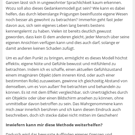
Ganzen lässt sich in ungewohnter Sprachlichkeit kaum erkennen.
Wozu soll also dieses Gedankenmodell gut sein? Wie kann es dabei
helfen, das durch lebenslange Prägungen beeinflusste eigene Wesen
noch besser als gewohnt zu betrachten? Immerhin geht fast jeder
davon aus, sich sein eigenes Leben lang bereits bestens
kennengelernt zu haben. Vielen ist bereits deutlich gewusst
geworden, dass kein Ei dem anderen gleicht, jeder Mensch über seine
eigenen Ansichten verfügen kann und dies auch darf, solange er
damit anderen keinen Schaden zufügt.
Um es auf den Punkt zu bringen, ermöglicht es dieses Modell höchst
effektiv, eigene Nöte und Gefühle bewusst und mitfühlend zu
betrachten. Indem ich es schaffe, einen aktuellen Gefühlszustand
einem imaginären Objekt (dem inneren Kind, oder auch einer
bestimmten Rolle) zuzuweisen, gewinne ich gleichzeitig Abstand von
demselben, um es ‘von außen’ frei betrachten und behandeln zu
können. Es ist mit dem Effekt vergleichbar, sich Unerträgliches durch
ein Objektiv oder über einen Bildschirm ansehen zu können, ohne
unmittelbar davon betroffen zu sein. Das Wahrgenommene kann
mich zwar innerlich berühren und ich kann diesen Eindruck auch
beschreiben, doch ich stecke dabei nicht mitten im Geschehen!
Inwiefern kann mir diese Methode weiterhelfen?
Dadurch wird das bewusste Auffinden eigener Grenzen und