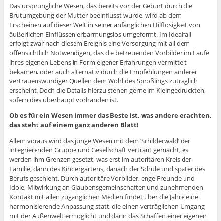
Das ursprüngliche Wesen, das bereits vor der Geburt durch die
Brutumgebung der Mutter beeinflusst wurde, wird ab dem
Erscheinen auf dieser Welt in seiner anfänglichen Hilflosigkeit von
äußerlichen Einflüssen erbarmungslos umgeformt. Im Idealfall
erfolgt zwar nach diesem Ereignis eine Versorgung mit all dem
offensichtlich Notwendigen, das die betreuenden Vorbilder im Laufe
ihres eigenen Lebens in Form eigener Erfahrungen vermittelt
bekamen, oder auch alternativ durch die Empfehlungen anderer
vertrauenswürdiger Quellen dem Wohl des Sprößlings zuträglich
erscheint. Doch die Details hierzu stehen gerne im Kleingedruckten,
sofern dies überhaupt vorhanden ist.
Ob es für ein Wesen immer das Beste ist, was andere erachten,
das steht auf einem ganz anderen Blatt!
Allem voraus wird das junge Wesen mit dem ‘Schilderwald’ der
integrierenden Gruppe und Gesellschaft vertraut gemacht, es
werden ihm Grenzen gesetzt, was erst im autoritären Kreis der
Familie, dann des Kindergartens, danach der Schule und später des
Berufs geschieht. Durch autoritäre Vorbilder, enge Freunde und
Idole, Mitwirkung an Glaubensgemeinschaften und zunehmenden
Kontakt mit allen zugänglichen Medien findet über die Jahre eine
harmonisierende Anpassung statt, die einen verträglichen Umgang
mit der Außenwelt ermöglicht und darin das Schaffen einer eigenen