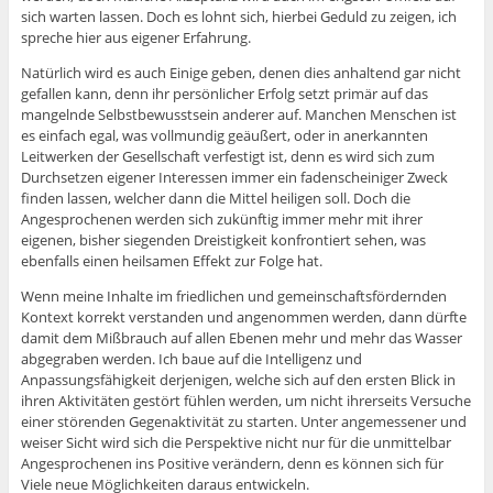
sich warten lassen. Doch es lohnt sich, hierbei Geduld zu zeigen, ich
spreche hier aus eigener Erfahrung.
Natürlich wird es auch Einige geben, denen dies anhaltend gar nicht
gefallen kann, denn ihr persönlicher Erfolg setzt primär auf das
mangelnde Selbstbewusstsein anderer auf. Manchen Menschen ist
es einfach egal, was vollmundig geäußert, oder in anerkannten
Leitwerken der Gesellschaft verfestigt ist, denn es wird sich zum
Durchsetzen eigener Interessen immer ein fadenscheiniger Zweck
finden lassen, welcher dann die Mittel heiligen soll. Doch die
Angesprochenen werden sich zukünftig immer mehr mit ihrer
eigenen, bisher siegenden Dreistigkeit konfrontiert sehen, was
ebenfalls einen heilsamen Effekt zur Folge hat.
Wenn meine Inhalte im friedlichen und gemeinschaftsfördernden
Kontext korrekt verstanden und angenommen werden, dann dürfte
damit dem Mißbrauch auf allen Ebenen mehr und mehr das Wasser
abgegraben werden. Ich baue auf die Intelligenz und
Anpassungsfähigkeit derjenigen, welche sich auf den ersten Blick in
ihren Aktivitäten gestört fühlen werden, um nicht ihrerseits Versuche
einer störenden Gegenaktivität zu starten. Unter angemessener und
weiser Sicht wird sich die Perspektive nicht nur für die unmittelbar
Angesprochenen ins Positive verändern, denn es können sich für
Viele neue Möglichkeiten daraus entwickeln.