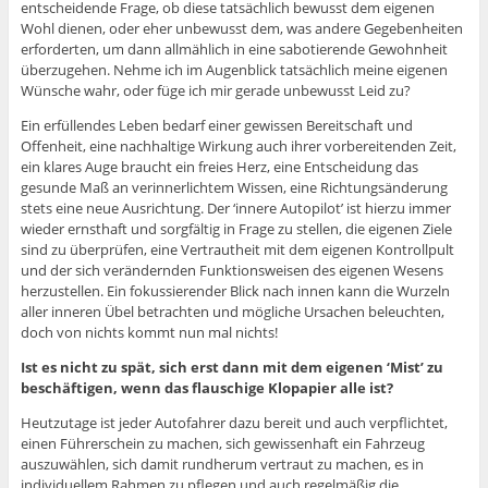
entscheidende Frage, ob diese tatsächlich bewusst dem eigenen
Wohl dienen, oder eher unbewusst dem, was andere Gegebenheiten
erforderten, um dann allmählich in eine sabotierende Gewohnheit
überzugehen. Nehme ich im Augenblick tatsächlich meine eigenen
Wünsche wahr, oder füge ich mir gerade unbewusst Leid zu?
Ein erfüllendes Leben bedarf einer gewissen Bereitschaft und
Offenheit, eine nachhaltige Wirkung auch ihrer vorbereitenden Zeit,
ein klares Auge braucht ein freies Herz, eine Entscheidung das
gesunde Maß an verinnerlichtem Wissen, eine Richtungsänderung
stets eine neue Ausrichtung. Der ‘innere Autopilot’ ist hierzu immer
wieder ernsthaft und sorgfältig in Frage zu stellen, die eigenen Ziele
sind zu überprüfen, eine Vertrautheit mit dem eigenen Kontrollpult
und der sich verändernden Funktionsweisen des eigenen Wesens
herzustellen. Ein fokussierender Blick nach innen kann die Wurzeln
aller inneren Übel betrachten und mögliche Ursachen beleuchten,
doch von nichts kommt nun mal nichts!
Ist es nicht zu spät, sich erst dann mit dem eigenen ‘Mist’ zu
beschäftigen, wenn das flauschige Klopapier alle ist?
Heutzutage ist jeder Autofahrer dazu bereit und auch verpflichtet,
einen Führerschein zu machen, sich gewissenhaft ein Fahrzeug
auszuwählen, sich damit rundherum vertraut zu machen, es in
individuellem Rahmen zu pflegen und auch regelmäßig die