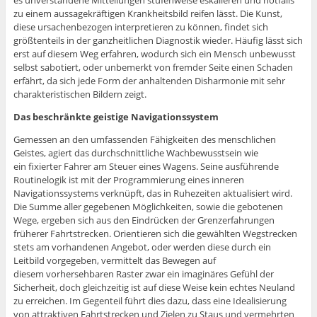
es unverstandene Mitteilungen stufenweise eskalieren und notfalls
zu einem aussagekräftigen Krankheitsbild reifen lässt. Die Kunst,
diese ursachenbezogen interpretieren zu können, findet sich
größtenteils in der ganzheitlichen Diagnostik wieder. Häufig lässt sich
erst auf diesem Weg erfahren, wodurch sich ein Mensch unbewusst
selbst sabotiert, oder unbemerkt von fremder Seite einen Schaden
erfährt, da sich jede Form der anhaltenden Disharmonie mit sehr
charakteristischen Bildern zeigt.
Das beschränkte geistige Navigationssystem
Gemessen an den umfassenden Fähigkeiten des menschlichen
Geistes, agiert das durchschnittliche Wachbewusstsein wie
ein fixierter Fahrer am Steuer eines Wagens. Seine ausführende
Routinelogik ist mit der Programmierung eines inneren
Navigationssystems verknüpft, das in Ruhezeiten aktualisiert wird.
Die Summe aller gegebenen Möglichkeiten, sowie die gebotenen
Wege, ergeben sich aus den Eindrücken der Grenzerfahrungen
früherer Fahrtstrecken. Orientieren sich die gewählten Wegstrecken
stets am vorhandenen Angebot, oder werden diese durch ein
Leitbild vorgegeben, vermittelt das Bewegen auf
diesem vorhersehbaren Raster zwar ein imaginäres Gefühl der
Sicherheit, doch gleichzeitig ist auf diese Weise kein echtes Neuland
zu erreichen. Im Gegenteil führt dies dazu, dass eine Idealisierung
von attraktiven Fahrtstrecken und Zielen zu Staus und vermehrten