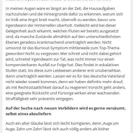
In meinen Augen wäre es längst an der Zeit, die Hausaufgaben
nachzuholen und die Hintergründe dafür zu erkennen, warum sich
im Volk eine Angst breit macht, überrollt zu werden, bevor uns
irgendwann der Hinterreifen überholt. Vielleicht wird bei dieser
Gelegenheit auch erkannt, welchen Fluten wir bereits ausgesetzt
sind, da manche Zustände allmählich auf den unterschiedlichsten
Ebenen geradezu krankmachend unerträglich werden. Nicht
umsonst ist das Burnout-Symptom mittlerweile zum Top-Thema
geworden! Nicht zu vergessen: Wer schreit und nicht dabei gehört
wird, schreitet irgendwann zur Tat, was nicht immer nur einen
kompensierbaren Ausfall zur Folge hat. Dies findet in eskalativen
Stufen statt, bis diese zum Leidwesen anderer erst unübersehbar,
dann unerträglich werden. Lassen wir es für das deutsche Vaterland
nicht wieder soweit kommen, denn wir haben definitiv mehr drauf,
als mit Rechtsstaatlichkeit darauf zu reagieren! Vorsicht geht anders,
eine geeignete Rücksicht und Fürsorge wirken einer wachsenden
Straffälligkeit sehr präventiv entgegen.
Auf der Suche nach neuen Vorbildern wird es gerne versäumt,
selbst eines abzuliefern
Auch ein alter Glaube lässt sich leicht korrigieren, denn ‚Auge um
Auge, Zahn um Zahn‘ lässt sich auch völlig anders als bisher