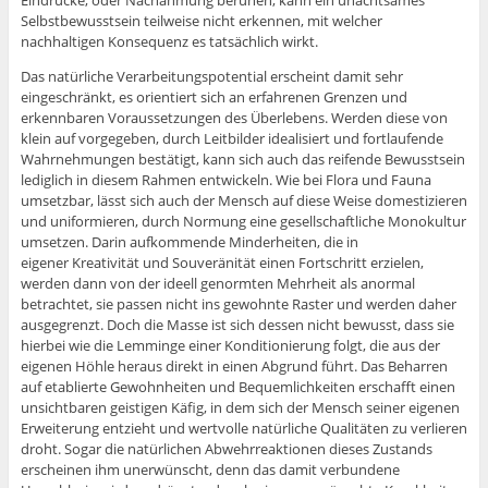
Eindrücke, oder Nachahmung beruhen, kann ein unachtsames
Selbstbewusstsein teilweise nicht erkennen, mit welcher
nachhaltigen Konsequenz es tatsächlich wirkt.
Das natürliche Verarbeitungspotential erscheint damit sehr
eingeschränkt, es orientiert sich an erfahrenen Grenzen und
erkennbaren Voraussetzungen des Überlebens. Werden diese von
klein auf vorgegeben, durch Leitbilder idealisiert und fortlaufende
Wahrnehmungen bestätigt, kann sich auch das reifende Bewusstsein
lediglich in diesem Rahmen entwickeln. Wie bei Flora und Fauna
umsetzbar, lässt sich auch der Mensch auf diese Weise domestizieren
und uniformieren, durch Normung eine gesellschaftliche Monokultur
umsetzen. Darin aufkommende Minderheiten, die in
eigener Kreativität und Souveränität einen Fortschritt erzielen,
werden dann von der ideell genormten Mehrheit als anormal
betrachtet, sie passen nicht ins gewohnte Raster und werden daher
ausgegrenzt. Doch die Masse ist sich dessen nicht bewusst, dass sie
hierbei wie die Lemminge einer Konditionierung folgt, die aus der
eigenen Höhle heraus direkt in einen Abgrund führt. Das Beharren
auf etablierte Gewohnheiten und Bequemlichkeiten erschafft einen
unsichtbaren geistigen Käfig, in dem sich der Mensch seiner eigenen
Erweiterung entzieht und wertvolle natürliche Qualitäten zu verlieren
droht. Sogar die natürlichen Abwehrreaktionen dieses Zustands
erscheinen ihm unerwünscht, denn das damit verbundene