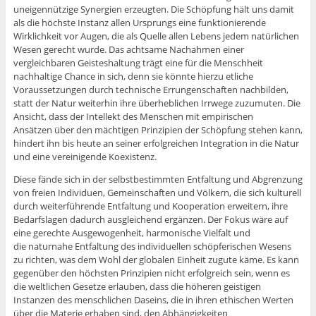
uneigennützige Synergien erzeugten. Die Schöpfung hält uns damit
als die höchste Instanz allen Ursprungs eine funktionierende
Wirklichkeit vor Augen, die als Quelle allen Lebens jedem natürlichen
Wesen gerecht wurde. Das achtsame Nachahmen einer
vergleichbaren Geisteshaltung trägt eine für die Menschheit
nachhaltige Chance in sich, denn sie könnte hierzu etliche
Voraussetzungen durch technische Errungenschaften nachbilden,
statt der Natur weiterhin ihre überheblichen Irrwege zuzumuten. Die
Ansicht, dass der Intellekt des Menschen mit empirischen
Ansätzen über den mächtigen Prinzipien der Schöpfung stehen kann,
hindert ihn bis heute an seiner erfolgreichen Integration in die Natur
und eine vereinigende Koexistenz.
Diese fände sich in der selbstbestimmten Entfaltung und Abgrenzung
von freien Individuen, Gemeinschaften und Völkern, die sich kulturell
durch weiterführende Entfaltung und Kooperation erweitern, ihre
Bedarfslagen dadurch ausgleichend ergänzen. Der Fokus wäre auf
eine gerechte Ausgewogenheit, harmonische Vielfalt und
die naturnahe Entfaltung des individuellen schöpferischen Wesens
zu richten, was dem Wohl der globalen Einheit zugute käme. Es kann
gegenüber den höchsten Prinzipien nicht erfolgreich sein, wenn es
die weltlichen Gesetze erlauben, dass die höheren geistigen
Instanzen des menschlichen Daseins, die in ihren ethischen Werten
über die Materie erhaben sind, den Abhängigkeiten