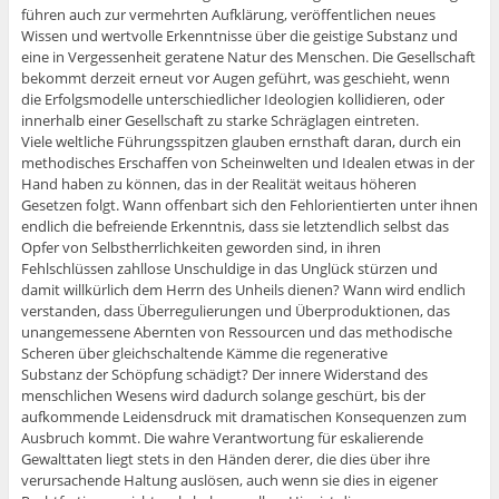
führen auch zur vermehrten Aufklärung, veröffentlichen neues
Wissen und wertvolle Erkenntnisse über die geistige Substanz und
eine in Vergessenheit geratene Natur des Menschen. Die Gesellschaft
bekommt derzeit erneut vor Augen geführt, was geschieht, wenn
die Erfolgsmodelle unterschiedlicher Ideologien kollidieren, oder
innerhalb einer Gesellschaft zu starke Schräglagen eintreten.
Viele weltliche Führungsspitzen glauben ernsthaft daran, durch ein
methodisches Erschaffen von Scheinwelten und Idealen etwas in der
Hand haben zu können, das in der Realität weitaus höheren
Gesetzen folgt. Wann offenbart sich den Fehlorientierten unter ihnen
endlich die befreiende Erkenntnis, dass sie letztendlich selbst das
Opfer von Selbstherrlichkeiten geworden sind, in ihren
Fehlschlüssen zahllose Unschuldige in das Unglück stürzen und
damit willkürlich dem Herrn des Unheils dienen? Wann wird endlich
verstanden, dass Überregulierungen und Überproduktionen, das
unangemessene Abernten von Ressourcen und das methodische
Scheren über gleichschaltende Kämme die regenerative
Substanz der Schöpfung schädigt? Der innere Widerstand des
menschlichen Wesens wird dadurch solange geschürt, bis der
aufkommende Leidensdruck mit dramatischen Konsequenzen zum
Ausbruch kommt. Die wahre Verantwortung für eskalierende
Gewalttaten liegt stets in den Händen derer, die dies über ihre
verursachende Haltung auslösen, auch wenn sie dies in eigener