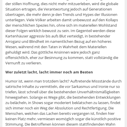
der stillen Hoffnung, dies nicht mehr mitzuerleben, wird die globale
Situation ertragen, die Verantwortung jedoch auf Generationen
übertragen, die mehr denn je den Trends und Hypes der Illusionen
unterliegen. Viele Völker arbeiten damit unbewusst auf den Kollaps
der menschlichen Spezies hin, ohne sich im materiellen Wohlstand
dieser Folgen wirklich bewusst zu sein. Im Gegenteil werden diese
Kartenhäuser aggressiv bis aufs Blut verteidigt, in bestehender
Arroganz und Blindheit im namentlichen Bezug auf ein höheres
Wesen, während mit den Taten in Wahrheit dem Materiellen
gehuldigt wird. Das göttliche Ansinnen wäre jedoch ganz
offensichtlich, eher zur Besinnung zu kommen, statt vollständig die
Vernunft zu verlieren.
Wer zuletzt lacht, lacht immer noch am Besten
Humor ist, wenn man trotzdem lacht? Auftretende Missstände durch
satirische Inhalte zu vermitteln, die vor Sarkasmus und Ironie nur so
triefen, lässt schnell über die bestehenden Unverhältnismäßigkeiten
hinwegsehen. Solange es Wege gibt, die bestehenden Entwicklungen
zu belächeln, in Shows sogar moderiert beklatschen zu lassen, findet
sich immer noch ein Weg der Absolution und Rechtfertigung. Die
Menschen, welchen das Lachen bereits vergangen ist, finden hier
keinen Platz mehr, vermiesen womöglich sogar die künstlich positive
Stimmung. Die Betroffenen können diesem stattfindenden Wahn