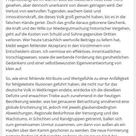
gesehen, aber dennoch unerkannt von diesen getragen wird. Der
Verlust von wertvollen Tugenden, wachem Geist und
Innovationskraft, die dieses Volk groß gemacht haben, bis es in die
falschen Hände geriet. Doch das große daraus geborene Geschenk,
die Kraft und der Wille zur Wiedergutmachung historischer Vergehen,
geht auf die Kosten von Schuld und Sühne gegenüber Dritten
verloren. Wer heute tatsächlich wertvolle Beiträge zu liefern hat,
bleibt wegen fehlender Akzeptanz in den Vorzimmern von
Entscheidern sitzen. Ich vermisse ein effektives, innerstaatliches
Vorschlagswesen, sowie die werbende Förderung des ganzheitlichen
Gedankens und einer selbstbewussten Eigenverantwortung von
klein auf.
So, wie einst fehlende Attribute und Wertgefühle zu einer Anfälligkeit
für fehlgeleitete Illusionen geführt haben, die nicht nur für das
deutsche Volk in Weltkriegen endete, entdecke ich die dieselben
Defizite und erwachten Triebe auch zunehmend in der heutigen
Bevölkerung wieder, was bei genauerer Betrachtung annähernd eine
globale Erscheinung ist, jedoch mit jeweils glaubensbedingten
Abweichungen. Regionale Bedürfnisse der Versorgung und des
Wachstums, in Schichten und Randgruppen getrennt, ballen sich
zum gemeinsamen Unmut zusammen, um dann von außen als ein
Haufen über den Kamm geschoren zu werden. Die neue Formierung
namens Pediga ist dabei nichts anderes als ein neues Kind der