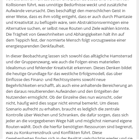
Kollisionen führt, was unnötige Bedürfnisse weckt und zusätzliche
Aufwände verursacht. Dies beschäftigt den menschlichen Geist in
einer Weise, dass es ihm völlig entgeht, dass er auch durch Phantasie
und Kreativität zu beflügeln wäre, sein Abstraktionsvermögen eine
Alternative suchen, er selbst neue Routen und Ziele wählen könnte.
Die Trägheit von Gewohnheiten und Abhängigkeiten hält ihn auf
dem Teppich fest, der normierte Mensch folgt vorzugsweise einer
energiesparenden Denkfaulheit.
In dieser Beobachtung lassen sich sowohl das alltägliche Hamsterrad
und der Gruppenzwang, wie auch die Folgen eines materiellen
Idealismus und fehlender Kreativität erkennen. Dieses Denken bildet
die heutige Grundlage für das westliche Erfolgsmodell, das über
Einflüsse des Finanz- und Rechtssystems sowohl neue
Begehrlichkeiten erschafft, als auch eine anhaltende Bereicherung an
den daraus resultierenden Aufwänden und den Entgelten der
Nutzenden ermöglicht. Ob der Einzelne dies nun wünscht, oder
nicht, häufig wird dies sogar nicht einmal bemerkt. Um dieses
Szenario aufrecht zu erhalten, braucht es lediglich die zentrale
Kontrolle über Weichen und Schranken, die dafür sorgen, dass sich
jeder an die vorgegebenen Wege hält und möglichst niemand eigene
Routen wählt. Doch die hierfür benötigten Ressourcen sind begrenzt,
was zu Konkurrenzdruck und Konflikten führt. Diese
Gegebenheiten finden sich in der Realität vielschichtig wieder und sie