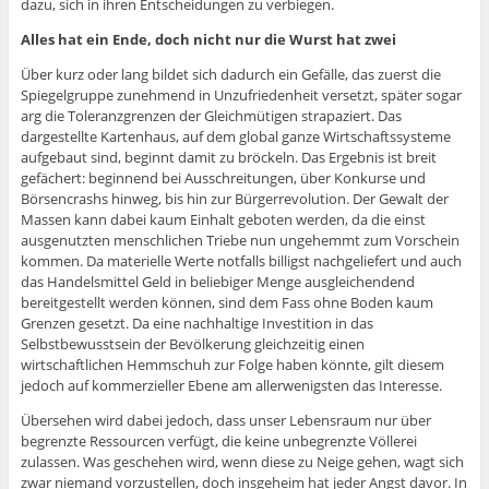
dazu, sich in ihren Entscheidungen zu verbiegen.
Alles hat ein Ende, doch nicht nur die Wurst hat zwei
Über kurz oder lang bildet sich dadurch ein Gefälle, das zuerst die
Spiegelgruppe zunehmend in Unzufriedenheit versetzt, später sogar
arg die Toleranzgrenzen der Gleichmütigen strapaziert. Das
dargestellte Kartenhaus, auf dem global ganze Wirtschaftssysteme
aufgebaut sind, beginnt damit zu bröckeln. Das Ergebnis ist breit
gefächert: beginnend bei Ausschreitungen, über Konkurse und
Börsencrashs hinweg, bis hin zur Bürgerrevolution. Der Gewalt der
Massen kann dabei kaum Einhalt geboten werden, da die einst
ausgenutzten menschlichen Triebe nun ungehemmt zum Vorschein
kommen. Da materielle Werte notfalls billigst nachgeliefert und auch
das Handelsmittel Geld in beliebiger Menge ausgleichendend
bereitgestellt werden können, sind dem Fass ohne Boden kaum
Grenzen gesetzt. Da eine nachhaltige Investition in das
Selbstbewusstsein der Bevölkerung gleichzeitig einen
wirtschaftlichen Hemmschuh zur Folge haben könnte, gilt diesem
jedoch auf kommerzieller Ebene am allerwenigsten das Interesse.
Übersehen wird dabei jedoch, dass unser Lebensraum nur über
begrenzte Ressourcen verfügt, die keine unbegrenzte Völlerei
zulassen. Was geschehen wird, wenn diese zu Neige gehen, wagt sich
zwar niemand vorzustellen, doch insgeheim hat jeder Angst davor. In