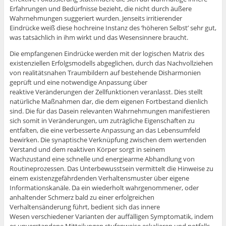
Erfahrungen und Bedürfnisse bezieht, die nicht durch äußere
Wahrnehmungen suggeriert wurden. Jenseits irritierender
Eindrücke weiß diese hochreine Instanz des ‘höheren Selbst’ sehr gut,
was tatsächlich in ihm wirkt und das Wesensinnere braucht.
Die empfangenen Eindrücke werden mit der logischen Matrix des
existenziellen Erfolgsmodells abgeglichen, durch das Nachvollziehen
von realitätsnahen Traumbildern auf bestehende Disharmonien
geprüft und eine notwendige Anpassung über
reaktive Veränderungen der Zellfunktionen veranlasst. Dies stellt
natürliche Maßnahmen dar, die dem eigenen Fortbestand dienlich
sind. Die für das Dasein relevanten Wahrnehmungen manifestieren
sich somit in Veränderungen, um zuträgliche Eigenschaften zu
entfalten, die eine verbesserte Anpassung an das Lebensumfeld
bewirken. Die synaptische Verknüpfung zwischen dem wertenden
Verstand und dem reaktiven Körper sorgt in seinem
Wachzustand eine schnelle und energiearme Abhandlung von
Routineprozessen. Das Unterbewusstsein vermittelt die Hinweise zu
einem existenzgefährdenden Verhaltensmuster über eigene
Informationskanäle. Da ein wiederholt wahrgenommener, oder
anhaltender Schmerz bald zu einer erfolgreichen
Verhaltensänderung führt, bedient sich das innere
Wesen verschiedener Varianten der auffälligen Symptomatik, indem