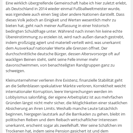
Eine wirklich übergreifende Gemeinschaft habe ich hier zuletzt erlebt,
als Deutschland in 2014 wieder einmal Fußballweltmeister wurde,
was irgendwie auch einen Sieg über andere Nationen darstellt. Dass
dieses Volk jedoch an Einigkeit und Werten wesentlich mehr zu
bieten hat, geht nach meiner Auffassung in einer historisch
bedingten Schuldfrage unter. Während nach innen hin keine echte
Übereinstimmung zu erzielen ist, wird nach außen danach gestrebt,
indem großzügig agiert und materiell verteilt wird, was unerkannt
dem Ausverkauf nationaler Werte alle Grenzen öffnet. Der
durchschnittliche deutsche Bürger, dessen Altersvorsorge oft auf
wackligen Beinen steht, sieht seine Felle immer mehr
davonschwimmen, von benachteiligten Randgruppen ganz zu
schweigen.
Kleinunternehmer verlieren ihre Existenz, finanzielle Stabilität geht
an die Seifenblasen spekulativer Märkte verloren, Korrektheit weicht
internationaler Korruption, leere Versprechungen werden im
Lobbyismus salonfähig, der eigene Arbeitsplatz ist aus mehrfachen
Gründen längst nicht mehr sicher, die Möglichkeiten einer staatlichen
Absicherung an ihren Limits. Weshalb manche Leute tatsächlich
beginnen, hiergegen lautstark auf die Barrikaden zu gehen, bleibt im
politischen Reiben und dem Reibach wirtschaftlicher Interessen
unerkannt, erscheint sogar als zweifelhaft. Wer seine Schäfchen im
Trockenen hat, indem seine Pension gesichert ist und dem