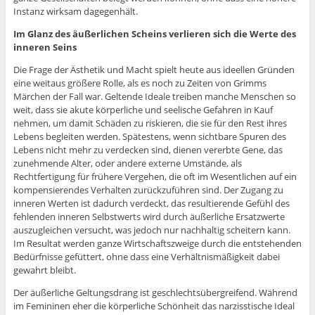
Instanz wirksam dagegenhält.
Im Glanz des äußerlichen Scheins verlieren sich die Werte des
inneren Seins
Die Frage der Ästhetik und Macht spielt heute aus ideellen Gründen
eine weitaus größere Rolle, als es noch zu Zeiten von Grimms
Märchen der Fall war. Geltende Ideale treiben manche Menschen so
weit, dass sie akute körperliche und seelische Gefahren in Kauf
nehmen, um damit Schäden zu riskieren, die sie für den Rest ihres
Lebens begleiten werden. Spätestens, wenn sichtbare Spuren des
Lebens nicht mehr zu verdecken sind, dienen vererbte Gene, das
zunehmende Alter, oder andere externe Umstände, als
Rechtfertigung für frühere Vergehen, die oft im Wesentlichen auf ein
kompensierendes Verhalten zurückzuführen sind. Der Zugang zu
inneren Werten ist dadurch verdeckt, das resultierende Gefühl des
fehlenden inneren Selbstwerts wird durch äußerliche Ersatzwerte
auszugleichen versucht, was jedoch nur nachhaltig scheitern kann.
Im Resultat werden ganze Wirtschaftszweige durch die entstehenden
Bedürfnisse gefüttert, ohne dass eine Verhältnismäßigkeit dabei
gewahrt bleibt.
Der äußerliche Geltungsdrang ist geschlechtsübergreifend. Während
im Femininen eher die körperliche Schönheit das narzisstische Ideal