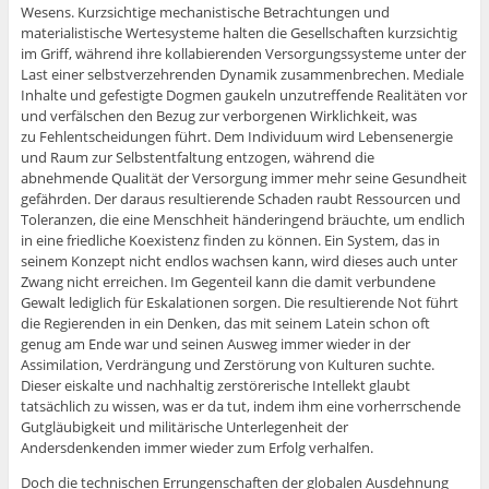
Wesens. Kurzsichtige mechanistische Betrachtungen und
materialistische Wertesysteme halten die Gesellschaften kurzsichtig
im Griff, während ihre kollabierenden Versorgungssysteme unter der
Last einer selbstverzehrenden Dynamik zusammenbrechen. Mediale
Inhalte und gefestigte Dogmen gaukeln unzutreffende Realitäten vor
und verfälschen den Bezug zur verborgenen Wirklichkeit, was
zu Fehlentscheidungen führt. Dem Individuum wird Lebensenergie
und Raum zur Selbstentfaltung entzogen, während die
abnehmende Qualität der Versorgung immer mehr seine Gesundheit
gefährden. Der daraus resultierende Schaden raubt Ressourcen und
Toleranzen, die eine Menschheit händeringend bräuchte, um endlich
in eine friedliche Koexistenz finden zu können. Ein System, das in
seinem Konzept nicht endlos wachsen kann, wird dieses auch unter
Zwang nicht erreichen. Im Gegenteil kann die damit verbundene
Gewalt lediglich für Eskalationen sorgen. Die resultierende Not führt
die Regierenden in ein Denken, das mit seinem Latein schon oft
genug am Ende war und seinen Ausweg immer wieder in der
Assimilation, Verdrängung und Zerstörung von Kulturen suchte.
Dieser eiskalte und nachhaltig zerstörerische Intellekt glaubt
tatsächlich zu wissen, was er da tut, indem ihm eine vorherrschende
Gutgläubigkeit und militärische Unterlegenheit der
Andersdenkenden immer wieder zum Erfolg verhalfen.
Doch die technischen Errungenschaften der globalen Ausdehnung