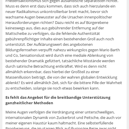
Friedensaktionismus sich gegen ausländische Separatisten richtet.
Muss es denn erst dazu kommen, dass sich auch hierzulande ein
neuer Radikalismus unkontrollierbar breit macht, bevor sich
wachsame Augen bewusster auf die Ursachen innenpolitischer
Herausforderungen richten? Dazu reicht es auf Bürgerebene
keineswegs aus, dies aus gebührender Entfernung auf der
Mattscheibe zu verfolgen, da die fehlende Authentizität
gebührenpflichtiger Inhalte einen bestehenden Groll auch noch
unterstützt. Der Aufklärungswert des angebotenen
Bildungsfernsehen verpufft nahezu wirkungslos gegen Mario Barth
und Co, Sensationslust wird durch eine mediale Ablenkung von
bestehender Dramatik gefüttert, tatsächliche Misstände werden
durch satirische Betrachtung entkräftet. Wird es denn nicht
allmählich erkennbar, dass hierbei der Großteil zu einer
Massenillusion beiträgt, die von der wahren globalen Entwicklung
ablenkt? Es wird allmählich Zeit, sich für die bittere Pille der Wahrheit
zu entscheiden, solange sie noch etwas bewirken kann.
Es fehlt das Angebot für die breitbandige Unterstützung
ganzheitlicher Methoden
Meine Augen verfolgen die Verdrängung einer unterschwelligen,
internationalen Dynamik von Zuckerbrot und Peitsche, die auch vor
meiner eigenen Haustür kaum haltmacht. Eine selbsterfüllende
Prophezeiung, die im starren Blick auf illusionäre Reize zwar nicht