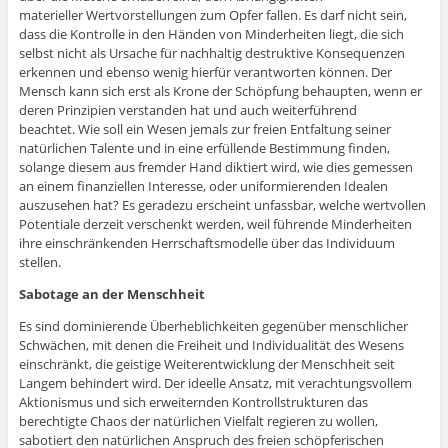
materieller Wertvorstellungen zum Opfer fallen. Es darf nicht sein,
dass die Kontrolle in den Händen von Minderheiten liegt, die sich
selbst nicht als Ursache für nachhaltig destruktive Konsequenzen
erkennen und ebenso wenig hierfür verantworten können. Der
Mensch kann sich erst als Krone der Schöpfung behaupten, wenn er
deren Prinzipien verstanden hat und auch weiterführend
beachtet. Wie soll ein Wesen jemals zur freien Entfaltung seiner
natürlichen Talente und in eine erfüllende Bestimmung finden,
solange diesem aus fremder Hand diktiert wird, wie dies gemessen
an einem finanziellen Interesse, oder uniformierenden Idealen
auszusehen hat? Es geradezu erscheint unfassbar, welche wertvollen
Potentiale derzeit verschenkt werden, weil führende Minderheiten
ihre einschränkenden Herrschaftsmodelle über das Individuum
stellen.
Sabotage an der Menschheit
Es sind dominierende Überheblichkeiten gegenüber menschlicher
Schwächen, mit denen die Freiheit und Individualität des Wesens
einschränkt, die geistige Weiterentwicklung der Menschheit seit
Langem behindert wird. Der ideelle Ansatz, mit verachtungsvollem
Aktionismus und sich erweiternden Kontrollstrukturen das
berechtigte Chaos der natürlichen Vielfalt regieren zu wollen,
sabotiert den natürlichen Anspruch des freien schöpferischen