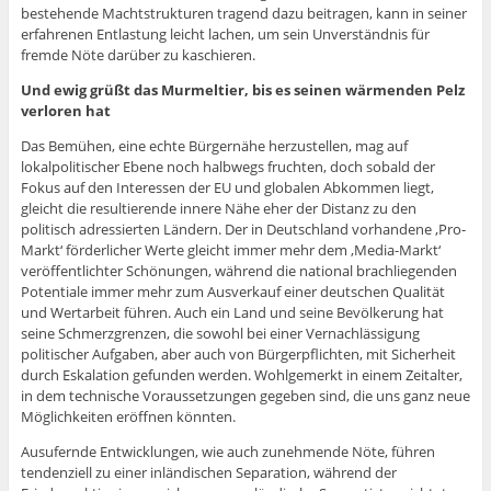
bestehende Machtstrukturen tragend dazu beitragen, kann in seiner
erfahrenen Entlastung leicht lachen, um sein Unverständnis für
fremde Nöte darüber zu kaschieren.
Und ewig grüßt das Murmeltier, bis es seinen wärmenden Pelz
verloren hat
Das Bemühen, eine echte Bürgernähe herzustellen, mag auf
lokalpolitischer Ebene noch halbwegs fruchten, doch sobald der
Fokus auf den Interessen der EU und globalen Abkommen liegt,
gleicht die resultierende innere Nähe eher der Distanz zu den
politisch adressierten Ländern. Der in Deutschland vorhandene ‚Pro-
Markt‘ förderlicher Werte gleicht immer mehr dem ‚Media-Markt‘
veröffentlichter Schönungen, während die national brachliegenden
Potentiale immer mehr zum Ausverkauf einer deutschen Qualität
und Wertarbeit führen. Auch ein Land und seine Bevölkerung hat
seine Schmerzgrenzen, die sowohl bei einer Vernachlässigung
politischer Aufgaben, aber auch von Bürgerpflichten, mit Sicherheit
durch Eskalation gefunden werden. Wohlgemerkt in einem Zeitalter,
in dem technische Voraussetzungen gegeben sind, die uns ganz neue
Möglichkeiten eröffnen könnten.
Ausufernde Entwicklungen, wie auch zunehmende Nöte, führen
tendenziell zu einer inländischen Separation, während der