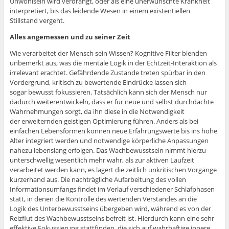
Unwohlsein wird verdrängt, oder als eine unerwünschte Krankheit
interpretiert, bis das leidende Wesen in einem existentiellen
Stillstand vergeht.
Alles angemessen und zu seiner Zeit
Wie verarbeitet der Mensch sein Wissen? Kognitive Filter blenden
unbemerkt aus, was die mentale Logik in der Echtzeit-Interaktion als
irrelevant erachtet. Gefährdende Zustände treten spürbar in den
Vordergrund, kritisch zu bewertende Eindrücke lassen sich
sogar bewusst fokussieren. Tatsächlich kann sich der Mensch nur
dadurch weiterentwickeln, dass er für neue und selbst durchdachte
Wahrnehmungen sorgt, da ihn diese in die Notwendigkeit
der erweiternden geistigen Optimierung führen. Anders als bei
einfachen Lebensformen können neue Erfahrungswerte bis ins hohe
Alter integriert werden und notwendige körperliche Anpassungen
nahezu lebenslang erfolgen. Das Wachbewusstsein nimmt hierzu
unterschwellig wesentlich mehr wahr, als zur aktiven Laufzeit
verarbeitet werden kann, es lagert die zeitlich unkritischen Vorgänge
kurzerhand aus. Die nachträgliche Aufarbeitung des vollen
Informationsumfangs findet im Verlauf verschiedener Schlafphasen
statt, in denen die Kontrolle des wertenden Verstandes an die
Logik des Unterbewusstseins übergeben wird, während es von der
Reizflut des Wachbewusstseins befreit ist. Hierdurch kann eine sehr
effektive Fokussierung stattfinden, die sich auf wahrhaftige innere