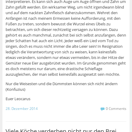
interpretieren. Es kann sich auch Auge um Auge öffnen und Zahn um
Zahn gefüllt werden. Ein wirksamer Weg, um nicht irgendwann blind
und auf dem nackten Zahnfleisch daherzukommen. Wehret den
Anfängen ist nach meinem Ermessen keine Aufforderung, mit den
Füßen zu treten, sondern bewusst die Wurzel eines Übels zu
betrachten, um sich dieser rechtzeitig versagen zu können. Dazu
gehört es auch manchmal, zunächst bei sich selbst anzufangen, denn
jeder Schatten hat auch ein Licht. Jeder weiß ein Lied vom Tod zu
singen, doch es muss nicht immer die alte Leier sein! In Resignation
lediglich die Verantwortung von sich zu weisen, kann keinesfalls
etwas verändern, sondern nur etwas vermeiden, bis in der Hitze der
Gemüter neue Eier ausgebrütet wurden. Im Grunde genommen geht
es doch meistens nur darum, eine drastische Schieflage
auszugleichen, der man selbst keinesfalls ausgesetzt sein möchte.
Nur die Weisesten und die Dümmsten können sich nicht ändern
(Konfuzius)
Euer Leocarus
28. Dezember 2014
0 Comments
Viele Köche verderben nicht nur den Brei