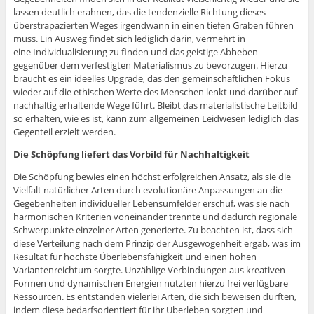
lassen deutlich erahnen, das die tendenzielle Richtung dieses
überstrapazierten Weges irgendwann in einen tiefen Graben führen
muss. Ein Ausweg findet sich lediglich darin, vermehrt in
eine Individualisierung zu finden und das geistige Abheben
gegenüber dem verfestigten Materialismus zu bevorzugen. Hierzu
braucht es ein ideelles Upgrade, das den gemeinschaftlichen Fokus
wieder auf die ethischen Werte des Menschen lenkt und darüber auf
nachhaltig erhaltende Wege führt. Bleibt das materialistische Leitbild
so erhalten, wie es ist, kann zum allgemeinen Leidwesen lediglich das
Gegenteil erzielt werden.
Die Schöpfung liefert das Vorbild für Nachhaltigkeit
Die Schöpfung bewies einen höchst erfolgreichen Ansatz, als sie die
Vielfalt natürlicher Arten durch evolutionäre Anpassungen an die
Gegebenheiten individueller Lebensumfelder erschuf, was sie nach
harmonischen Kriterien voneinander trennte und dadurch regionale
Schwerpunkte einzelner Arten generierte. Zu beachten ist, dass sich
diese Verteilung nach dem Prinzip der Ausgewogenheit ergab, was im
Resultat für höchste Überlebensfähigkeit und einen hohen
Variantenreichtum sorgte. Unzählige Verbindungen aus kreativen
Formen und dynamischen Energien nutzten hierzu frei verfügbare
Ressourcen. Es entstanden vielerlei Arten, die sich beweisen durften,
indem diese bedarfsorientiert für ihr Überleben sorgten und