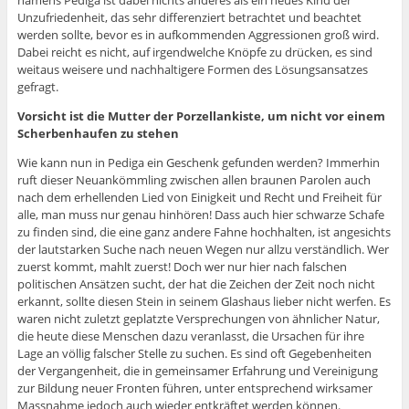
Unzufriedenheit, das sehr differenziert betrachtet und beachtet
werden sollte, bevor es in aufkommenden Aggressionen groß wird.
Dabei reicht es nicht, auf irgendwelche Knöpfe zu drücken, es sind
weitaus weisere und nachhaltigere Formen des Lösungsansatzes
gefragt.
Vorsicht ist die Mutter der Porzellankiste, um nicht vor einem
Scherbenhaufen zu stehen
Wie kann nun in Pediga ein Geschenk gefunden werden? Immerhin
ruft dieser Neuankömmling zwischen allen braunen Parolen auch
nach dem erhellenden Lied von Einigkeit und Recht und Freiheit für
alle, man muss nur genau hinhören! Dass auch hier schwarze Schafe
zu finden sind, die eine ganz andere Fahne hochhalten, ist angesichts
der lautstarken Suche nach neuen Wegen nur allzu verständlich. Wer
zuerst kommt, mahlt zuerst! Doch wer nur hier nach falschen
politischen Ansätzen sucht, der hat die Zeichen der Zeit noch nicht
erkannt, sollte diesen Stein in seinem Glashaus lieber nicht werfen. Es
waren nicht zuletzt geplatzte Versprechungen von ähnlicher Natur,
die heute diese Menschen dazu veranlasst, die Ursachen für ihre
Lage an völlig falscher Stelle zu suchen. Es sind oft Gegebenheiten
der Vergangenheit, die in gemeinsamer Erfahrung und Vereinigung
zur Bildung neuer Fronten führen, unter entsprechend wirksamer
Massnahme jedoch auch wieder entkräftet werden können.