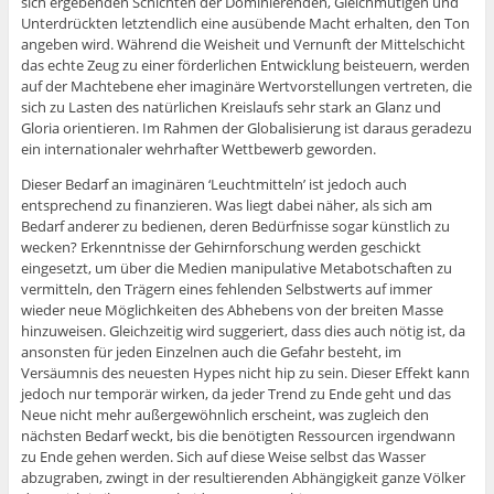
sich ergebenden Schichten der Dominierenden, Gleichmütigen und
Unterdrückten letztendlich eine ausübende Macht erhalten, den Ton
angeben wird. Während die Weisheit und Vernunft der Mittelschicht
das echte Zeug zu einer förderlichen Entwicklung beisteuern, werden
auf der Machtebene eher imaginäre Wertvorstellungen vertreten, die
sich zu Lasten des natürlichen Kreislaufs sehr stark an Glanz und
Gloria orientieren. Im Rahmen der Globalisierung ist daraus geradezu
ein internationaler wehrhafter Wettbewerb geworden.
Dieser Bedarf an imaginären ‘Leuchtmitteln’ ist jedoch auch
entsprechend zu finanzieren. Was liegt dabei näher, als sich am
Bedarf anderer zu bedienen, deren Bedürfnisse sogar künstlich zu
wecken? Erkenntnisse der Gehirnforschung werden geschickt
eingesetzt, um über die Medien manipulative Metabotschaften zu
vermitteln, den Trägern eines fehlenden Selbstwerts auf immer
wieder neue Möglichkeiten des Abhebens von der breiten Masse
hinzuweisen. Gleichzeitig wird suggeriert, dass dies auch nötig ist, da
ansonsten für jeden Einzelnen auch die Gefahr besteht, im
Versäumnis des neuesten Hypes nicht hip zu sein. Dieser Effekt kann
jedoch nur temporär wirken, da jeder Trend zu Ende geht und das
Neue nicht mehr außergewöhnlich erscheint, was zugleich den
nächsten Bedarf weckt, bis die benötigten Ressourcen irgendwann
zu Ende gehen werden. Sich auf diese Weise selbst das Wasser
abzugraben, zwingt in der resultierenden Abhängigkeit ganze Völker