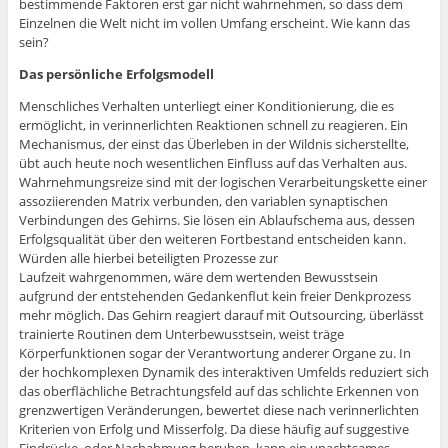
bestimmende Faktoren erst gar nicht wahrnehmen, so dass dem
Einzelnen die Welt nicht im vollen Umfang erscheint. Wie kann das
sein?
Das persönliche Erfolgsmodell
Menschliches Verhalten unterliegt einer Konditionierung, die es
ermöglicht, in verinnerlichten Reaktionen schnell zu reagieren. Ein
Mechanismus, der einst das Überleben in der Wildnis sicherstellte,
übt auch heute noch wesentlichen Einfluss auf das Verhalten aus.
Wahrnehmungsreize sind mit der logischen Verarbeitungskette einer
assoziierenden Matrix verbunden, den variablen synaptischen
Verbindungen des Gehirns. Sie lösen ein Ablaufschema aus, dessen
Erfolgsqualität über den weiteren Fortbestand entscheiden kann.
Würden alle hierbei beteiligten Prozesse zur
Laufzeit wahrgenommen, wäre dem wertenden Bewusstsein
aufgrund der entstehenden Gedankenflut kein freier Denkprozess
mehr möglich. Das Gehirn reagiert darauf mit Outsourcing, überlässt
trainierte Routinen dem Unterbewusstsein, weist träge
Körperfunktionen sogar der Verantwortung anderer Organe zu. In
der hochkomplexen Dynamik des interaktiven Umfelds reduziert sich
das oberflächliche Betrachtungsfeld auf das schlichte Erkennen von
grenzwertigen Veränderungen, bewertet diese nach verinnerlichten
Kriterien von Erfolg und Misserfolg. Da diese häufig auf suggestive