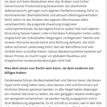
ist, lässt sich beim Maskulinen eher das Streben nach hoher
hierarchischer Positionierung beobachten. Ein überhöhter
Selbstanspruch, getragen vom eigenen Perfektionszwang, führt zu
dominierender Überheblichkeit und aktivem Ellenbogenverhalten.
Nicht selten ist das Streben des eigenen Elternhauses dafür
verantwortlich, die prägende Erwartung imaginärer
Leistungsmerkmale, da das eigene Kind es später mal nach eigener
Einstufung ‘besser haben’, oder in familiäre Fußstapfen treten sollte.
Ungeachtet der individuellen Neigungen, vorliegenden Talente und
inneren Wünsche wurde damit eine Richtung definiert, die nicht
selten auf einen Leidensweg führt, den der Betroffene und sein
Umfeld dann zu büßen haben. Ganze Glaubenssysteme basieren auf
dieses Prinzip, es macht sogar vor globalem Raubbau und
kriegerischen Auseinandersetzungen nicht halt.
Was dem einen nur Recht sein kann, ist dem anderen ein
billiges Haben
Fatalerweise führen die Bescheidenheit und Demut derer, die diesen
Hype nicht nötig haben dazu, dass dessen Leid und Dominanz auf
höchsten Ebenen gestreut werden. In aller Regel haben diejenigen
am meisten darunter zu leiden, die den gängigen Idealvorstellungen
am wenigsten entsprechen, sie werden häufig ausgegrenzt und in
ihrer Bedeutung abgewertet. Es ist schnell zu erraten, wer in den drei