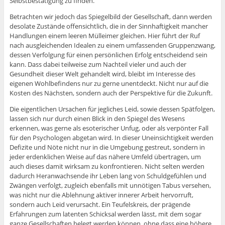
Selbstbestätigung zu finden.
Betrachten wir jedoch das Spiegelbild der Gesellschaft, dann werden
desolate Zustände offensichtlich, die in der Sinnhaftigkeit mancher
Handlungen einem leeren Mülleimer gleichen. Hier führt der Ruf
nach ausgleichenden Idealen zu einem umfassenden Gruppenzwang,
dessen Verfolgung für einen persönlichen Erfolg entscheidend sein
kann. Dass dabei teilweise zum Nachteil vieler und auch der
Gesundheit dieser Welt gehandelt wird, bleibt im Interesse des
eigenen Wohlbefindens nur zu gerne unentdeckt. Nicht nur auf die
Kosten des Nächsten, sondern auch der Perspektive für die Zukunft.
Die eigentlichen Ursachen für jegliches Leid, sowie dessen Spätfolgen,
lassen sich nur durch einen Blick in den Spiegel des Wesens
erkennen, was gerne als esoterischer Unfug, oder als verpönter Fall
für den Psychologen abgetan wird. In dieser Uneinsichtigkeit werden
Defizite und Nöte nicht nur in die Umgebung gestreut, sondern in
jeder erdenklichen Weise auf das nähere Umfeld übertragen, um
auch dieses damit wirksam zu konfrontieren. Nicht selten werden
dadurch Heranwachsende ihr Leben lang von Schuldgefühlen und
Zwängen verfolgt, zugleich ebenfalls mit unnötigen Tabus versehen,
was nicht nur die Ablehnung aktiver innerer Arbeit hervorruft,
sondern auch Leid verursacht. Ein Teufelskreis, der prägende
Erfahrungen zum latenten Schicksal werden lässt, mit dem sogar
ganze Gesellschaften belegt werden können, ohne dass eine höhere