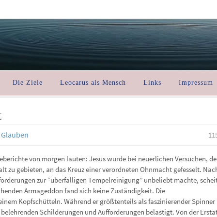
Die Ziele
Leocarus als Mensch
Links
Impressum
t
d Glauben
11
seberichte von morgen lauten: Jesus wurde bei neuerlichen Versuchen, d
alt zu gebieten, an das Kreuz einer verordneten Ohnmacht gefesselt. Na
fforderungen zur “überfälligen Tempelreinigung” unbeliebt machte, scheit
henden Armageddon fand sich keine Zuständigkeit. Die
einem Kopfschütteln. Während er größtenteils als faszinierender Spinner
n belehrenden Schilderungen und Aufforderungen belästigt. Von der Ersta