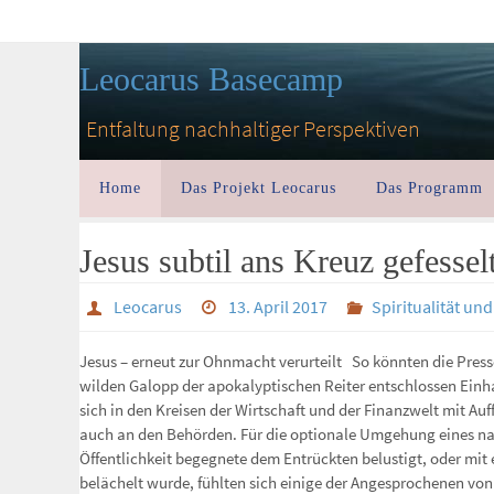
Leocarus Basecamp
Entfaltung nachhaltiger Perspektiven
Home
Das Projekt Leocarus
Das Programm
Jesus subtil ans Kreuz gefessel
Leocarus
13. April 2017
Spiritualität un
Jesus – erneut zur Ohnmacht verurteilt So könnten die Pres
wilden Galopp der apokalyptischen Reiter entschlossen Einh
sich in den Kreisen der Wirtschaft und der Finanzwelt mit Au
auch an den Behörden. Für die optionale Umgehung eines na
Öffentlichkeit begegnete dem Entrückten belustigt, oder mit 
belächelt wurde, fühlten sich einige der Angesprochenen vo