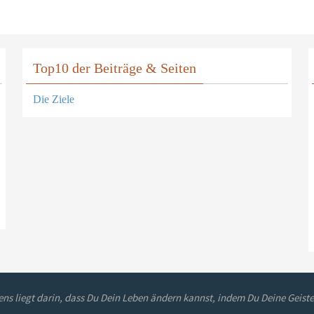
Top10 der Beiträge & Seiten
Die Ziele
ns liegt darin, dass Du Dein Leben ändern kannst, indem Du Deine Geiste