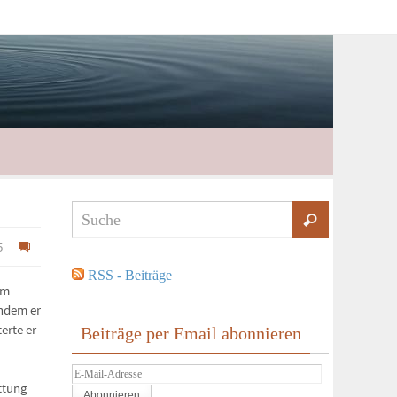
5
RSS - Beiträge
em
chdem er
erte er
Beiträge per Email abonnieren
E-
ttung
Mail-