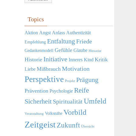
Adresse
Topics
Aktion
Angst
Anlass
Authentizität
Entfaltung
Friede
Empfehlung
Gefühle
Glaube
Gedankenmodell
Hinweise
Initiative
Historie
Kritik
Inneres Kind
Motivation
Mißbrauch
Liebe
Perspektive
Prägung
Projekt
Reife
Prävention
Psychologie
Umfeld
Sicherheit
Spiritualität
Vorbild
Volksnähe
Veranstaltung
Zeitgeist
Zukunft
Übersicht