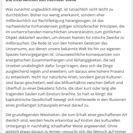
Was zunächst unglaublich klingt, ist tatsächlich nicht leicht zu
durchblicken. Bisher nur wenig anerkannt, sondern eher
mißbräuchlich zur Rechtfertigung herangezogen, ist das
nachweisliche Vorhandensein gültiger schöpferischer Prinzipien, die
im vorherrschenden menschlichen Unverständnis zum göttlichen
Objekt deklariert wurden, um dessen Namen für irdische Zwecke zu
mißbrauchen. Die Rede ist von den höheren Gesetzen des
Universums, aus denen unsere bekannte Welt bis hin zur eigenen
Spezies hervorgegangen ist. Unausweichliche Konsequenzen von
energetischen Zusammenhängen und Abhängigkeiten, die seit
Urzeiten unabdinglich dafür Sorge tragen, dass sich die Dinge
ausgleichend regeln und erweitern, um daraus eine höhere Präsenz
zu entwickeln. Nicht nur natürliche Arten, sondern ganze Kulturen
sind daran gescheitert, weil das Mißverhältnis zwischen Defizit und
Überfluß zu einer Dekadenz führte, die über kurz oder lang alle
tragenden Säulen zum Einsturz brachte. So hart es klingt: die
kapitalistische Gesellschaft bewegt sich mittlerweile in den Illusionen
eines großartigen Schauspiels erneut darauf zu.
Die grundlegenden Weisheiten, die zum Erhalt einer geschaffenen Art
dienlich sind, werden heute erkennbar auf Kosten des kulturellen
Untergangs in nachhaltig schadhafter Weise angewendet. Ohne
wirklich etwas daraus zu lernen, versucht sich der Mensch auf immer