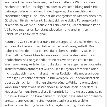
auch alle Arten von Gewässer, die ihre erhaltende Wärme in den
Nachtstunden für uns abgeben, oder zu Wolkenbildung und Klima
beitragen. Wer einmal dazu in der Lage war, diese machtvollen
Zusammenhänge zu spüren, hat die energetischen Dimensionen des
Göttlichen für sich erkannt. Es lässt sich eine aktive Fürsorge darin
erkennen, so wie sie nur aus einer liebevollen Quelle stammen kann.
Völlig bedingungslos, konstant wiederkehrend und in ihrem
Reichtum völlig frei verfügbar.
Raum und Zeit spielen hier nur eine untergeordnete Rolle, denn sie
sind nur dort relevant, wo tatsächlich eine Wirkung auftritt. Das
dabei Entscheidende ist ebenso das Lebensspendende, wie es im
Übermaß das Vernichtende sein kann, so wie beides vielerorts zu
beobachten ist. Energie bedeutet nichts, wenn sie nicht in eine
Wechselwirkung verfallen kann, die durch eine angemessen dosierte
Transformation aufbereitet wurde. Ist ein Ergebnis förderlich oder
nicht, zeigt sich manchmal erst in einer Reaktion, die nebenan oder
unzählige Lichtjahre entfernt, in nur wenigen Sekundenbruchteilen
oder auch nach Jahrmillionen eine verzögerte Wirkung preisgeben
kann, um damit etwas Bestehendes zu beeinflussen, oder daraus
Neues zu formen. Bereits diese Erkenntnis könnte Anlass genug sein,
für soviel Demut und Dankbarkeit zu sorgen, dass jedes schöpferisch
entstandene Wesen in seiner Würde beachtet wird. Welche
entwertende Haltung tatsächlich ausgelebt wird, gibt uns das