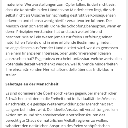
materieller Wertvorstellungen zum Opfer fallen. Es darf nicht sein,
dass die Kontrolle in den Händen von Minderheiten liegt, die sich
selbst nicht als Ursache für nachhaltig destruktive Konsequenzen
erkennen und ebenso wenig hierfür verantworten können. Der
Mensch kann sich erst als Krone der Schöpfung behaupten, wenn er
deren Prinzipien verstanden hat und auch weiterführend
beachtet. Wie soll ein Wesen jemals zur freien Entfaltung seiner
natürlichen Talente und in eine erfüllende Bestimmung finden,
solange diesem aus fremder Hand diktiert wird, wie dies gemessen
an einem finanziellen Interesse, oder uniformierenden Idealen
auszusehen hat? Es geradezu erscheint unfassbar, welche wertvollen
Potentiale derzeit verschenkt werden, weil führende Minderheiten
ihre einschränkenden Herrschaftsmodelle über das Individuum
stellen.
Sabotage an der Menschheit
Es sind dominierende Überheblichkeiten gegenüber menschlicher
Schwächen, mit denen die Freiheit und Individualität des Wesens
einschränkt, die geistige Weiterentwicklung der Menschheit seit
Langem behindert wird. Der ideelle Ansatz, mit verachtungsvollem
Aktionismus und sich erweiternden Kontrollstrukturen das
berechtigte Chaos der natürlichen Vielfalt regieren zu wollen,
sabotiert den natürlichen Anspruch des freien schöpferischen