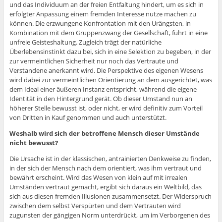
und das Individuum an der freien Entfaltung hindert, um es sich in
erfolgter Anpassung einem fremden Interesse nutze machen zu
können. Die erzwungene Konfrontation mit den Urängsten, in
Kombination mit dem Gruppenzwang der Gesellschaft, führt in eine
unfreie Geisteshaltung. Zugleich trägt der natürliche
Überlebensinstinkt dazu bei, sich in eine Selektion zu begeben, in der
zur vermeintlichen Sicherheit nur noch das Vertraute und
Verstandene anerkannt wird. Die Perspektive des eigenen Wesens
wird dabei zur vermeintlichen Orientierung an dem ausgerichtet, was
dem Ideal einer äußeren Instanz entspricht, während die eigene
Identität in den Hintergrund gerät. Ob dieser Umstand nun an
höherer Stelle bewusst ist, oder nicht, er wird definitiv zum Vorteil
von Dritten in Kauf genommen und auch unterstützt.
Weshalb wird sich der betroffene Mensch dieser Umstände
nicht bewusst?
Die Ursache ist in der klassischen, antrainierten Denkweise zu finden,
in der sich der Mensch nach dem orientiert, was ihm vertraut und
bewährt erscheint. Wird das Wesen von klein auf mit irrealen
Umständen vertraut gemacht, ergibt sich daraus ein Weltbild, das
sich aus diesen fremden Illusionen zusammensetzt. Der Widerspruch
zwischen dem selbst Verspürten und dem Vertrauten wird
zugunsten der gängigen Norm unterdrückt, um im Verborgenen des