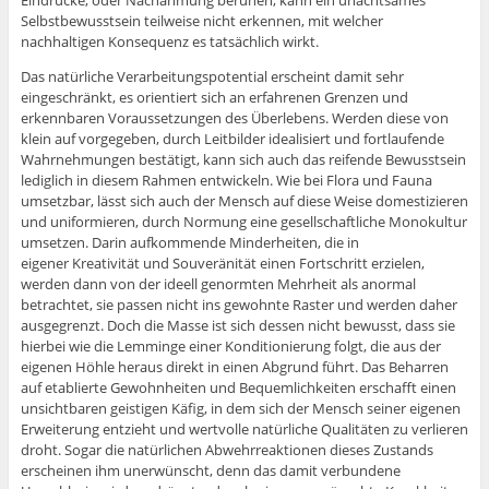
Eindrücke, oder Nachahmung beruhen, kann ein unachtsames
Selbstbewusstsein teilweise nicht erkennen, mit welcher
nachhaltigen Konsequenz es tatsächlich wirkt.
Das natürliche Verarbeitungspotential erscheint damit sehr
eingeschränkt, es orientiert sich an erfahrenen Grenzen und
erkennbaren Voraussetzungen des Überlebens. Werden diese von
klein auf vorgegeben, durch Leitbilder idealisiert und fortlaufende
Wahrnehmungen bestätigt, kann sich auch das reifende Bewusstsein
lediglich in diesem Rahmen entwickeln. Wie bei Flora und Fauna
umsetzbar, lässt sich auch der Mensch auf diese Weise domestizieren
und uniformieren, durch Normung eine gesellschaftliche Monokultur
umsetzen. Darin aufkommende Minderheiten, die in
eigener Kreativität und Souveränität einen Fortschritt erzielen,
werden dann von der ideell genormten Mehrheit als anormal
betrachtet, sie passen nicht ins gewohnte Raster und werden daher
ausgegrenzt. Doch die Masse ist sich dessen nicht bewusst, dass sie
hierbei wie die Lemminge einer Konditionierung folgt, die aus der
eigenen Höhle heraus direkt in einen Abgrund führt. Das Beharren
auf etablierte Gewohnheiten und Bequemlichkeiten erschafft einen
unsichtbaren geistigen Käfig, in dem sich der Mensch seiner eigenen
Erweiterung entzieht und wertvolle natürliche Qualitäten zu verlieren
droht. Sogar die natürlichen Abwehrreaktionen dieses Zustands
erscheinen ihm unerwünscht, denn das damit verbundene