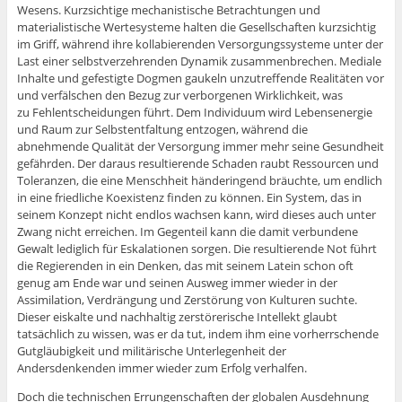
Wesens. Kurzsichtige mechanistische Betrachtungen und
materialistische Wertesysteme halten die Gesellschaften kurzsichtig
im Griff, während ihre kollabierenden Versorgungssysteme unter der
Last einer selbstverzehrenden Dynamik zusammenbrechen. Mediale
Inhalte und gefestigte Dogmen gaukeln unzutreffende Realitäten vor
und verfälschen den Bezug zur verborgenen Wirklichkeit, was
zu Fehlentscheidungen führt. Dem Individuum wird Lebensenergie
und Raum zur Selbstentfaltung entzogen, während die
abnehmende Qualität der Versorgung immer mehr seine Gesundheit
gefährden. Der daraus resultierende Schaden raubt Ressourcen und
Toleranzen, die eine Menschheit händeringend bräuchte, um endlich
in eine friedliche Koexistenz finden zu können. Ein System, das in
seinem Konzept nicht endlos wachsen kann, wird dieses auch unter
Zwang nicht erreichen. Im Gegenteil kann die damit verbundene
Gewalt lediglich für Eskalationen sorgen. Die resultierende Not führt
die Regierenden in ein Denken, das mit seinem Latein schon oft
genug am Ende war und seinen Ausweg immer wieder in der
Assimilation, Verdrängung und Zerstörung von Kulturen suchte.
Dieser eiskalte und nachhaltig zerstörerische Intellekt glaubt
tatsächlich zu wissen, was er da tut, indem ihm eine vorherrschende
Gutgläubigkeit und militärische Unterlegenheit der
Andersdenkenden immer wieder zum Erfolg verhalfen.
Doch die technischen Errungenschaften der globalen Ausdehnung