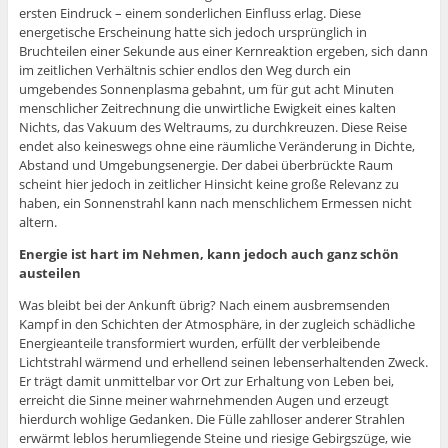
ersten Eindruck – einem sonderlichen Einfluss erlag. Diese
energetische Erscheinung hatte sich jedoch ursprünglich in
Bruchteilen einer Sekunde aus einer Kernreaktion ergeben, sich dann
im zeitlichen Verhältnis schier endlos den Weg durch ein
umgebendes Sonnenplasma gebahnt, um für gut acht Minuten
menschlicher Zeitrechnung die unwirtliche Ewigkeit eines kalten
Nichts, das Vakuum des Weltraums, zu durchkreuzen. Diese Reise
endet also keineswegs ohne eine räumliche Veränderung in Dichte,
Abstand und Umgebungsenergie. Der dabei überbrückte Raum
scheint hier jedoch in zeitlicher Hinsicht keine große Relevanz zu
haben, ein Sonnenstrahl kann nach menschlichem Ermessen nicht
altern.
Energie ist hart im Nehmen, kann jedoch auch ganz schön
austeilen
Was bleibt bei der Ankunft übrig? Nach einem ausbremsenden
Kampf in den Schichten der Atmosphäre, in der zugleich schädliche
Energieanteile transformiert wurden, erfüllt der verbleibende
Lichtstrahl wärmend und erhellend seinen lebenserhaltenden Zweck.
Er trägt damit unmittelbar vor Ort zur Erhaltung von Leben bei,
erreicht die Sinne meiner wahrnehmenden Augen und erzeugt
hierdurch wohlige Gedanken. Die Fülle zahlloser anderer Strahlen
erwärmt leblos herumliegende Steine und riesige Gebirgszüge, wie