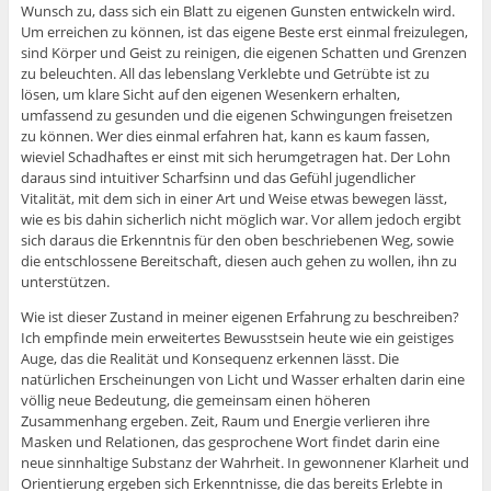
Wunsch zu, dass sich ein Blatt zu eigenen Gunsten entwickeln wird.
Um erreichen zu können, ist das eigene Beste erst einmal freizulegen,
sind Körper und Geist zu reinigen, die eigenen Schatten und Grenzen
zu beleuchten. All das lebenslang Verklebte und Getrübte ist zu
lösen, um klare Sicht auf den eigenen Wesenkern erhalten,
umfassend zu gesunden und die eigenen Schwingungen freisetzen
zu können. Wer dies einmal erfahren hat, kann es kaum fassen,
wieviel Schadhaftes er einst mit sich herumgetragen hat. Der Lohn
daraus sind intuitiver Scharfsinn und das Gefühl jugendlicher
Vitalität, mit dem sich in einer Art und Weise etwas bewegen lässt,
wie es bis dahin sicherlich nicht möglich war. Vor allem jedoch ergibt
sich daraus die Erkenntnis für den oben beschriebenen Weg, sowie
die entschlossene Bereitschaft, diesen auch gehen zu wollen, ihn zu
unterstützen.
Wie ist dieser Zustand in meiner eigenen Erfahrung zu beschreiben?
Ich empfinde mein erweitertes Bewusstsein heute wie ein geistiges
Auge, das die Realität und Konsequenz erkennen lässt. Die
natürlichen Erscheinungen von Licht und Wasser erhalten darin eine
völlig neue Bedeutung, die gemeinsam einen höheren
Zusammenhang ergeben. Zeit, Raum und Energie verlieren ihre
Masken und Relationen, das gesprochene Wort findet darin eine
neue sinnhaltige Substanz der Wahrheit. In gewonnener Klarheit und
Orientierung ergeben sich Erkenntnisse, die das bereits Erlebte in