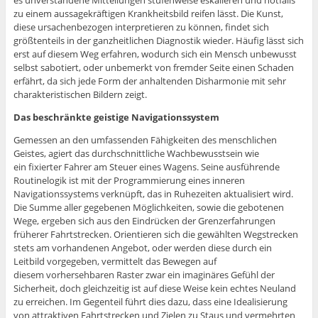
es unverstandene Mitteilungen stufenweise eskalieren und notfalls
zu einem aussagekräftigen Krankheitsbild reifen lässt. Die Kunst,
diese ursachenbezogen interpretieren zu können, findet sich
größtenteils in der ganzheitlichen Diagnostik wieder. Häufig lässt sich
erst auf diesem Weg erfahren, wodurch sich ein Mensch unbewusst
selbst sabotiert, oder unbemerkt von fremder Seite einen Schaden
erfährt, da sich jede Form der anhaltenden Disharmonie mit sehr
charakteristischen Bildern zeigt.
Das beschränkte geistige Navigationssystem
Gemessen an den umfassenden Fähigkeiten des menschlichen
Geistes, agiert das durchschnittliche Wachbewusstsein wie
ein fixierter Fahrer am Steuer eines Wagens. Seine ausführende
Routinelogik ist mit der Programmierung eines inneren
Navigationssystems verknüpft, das in Ruhezeiten aktualisiert wird.
Die Summe aller gegebenen Möglichkeiten, sowie die gebotenen
Wege, ergeben sich aus den Eindrücken der Grenzerfahrungen
früherer Fahrtstrecken. Orientieren sich die gewählten Wegstrecken
stets am vorhandenen Angebot, oder werden diese durch ein
Leitbild vorgegeben, vermittelt das Bewegen auf
diesem vorhersehbaren Raster zwar ein imaginäres Gefühl der
Sicherheit, doch gleichzeitig ist auf diese Weise kein echtes Neuland
zu erreichen. Im Gegenteil führt dies dazu, dass eine Idealisierung
von attraktiven Fahrtstrecken und Zielen zu Staus und vermehrten