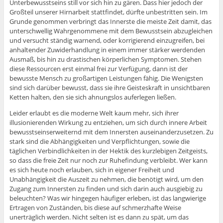
Unterbewusstseins still vor sich hin zu gären. Dass hier jedoch der
Großteil unserer Hirnarbeit stattfindet, dürfte unbestritten sein. Im
Grunde genommen verbringt das Innerste die meiste Zeit damit, das
unterschwellig Wahrgenommene mit dem Bewusstsein abzugleichen
und versucht ständig warnend, oder korrigierend einzugreifen, bei
anhaltender Zuwiderhandlung in einem immer stärker werdenden
Ausmaß, bis hin zu drastischen körperlichen Symptomen. Stehen
diese Ressourcen erst einmal frei zur Verfügung, dann ist der
bewusste Mensch zu großartigen Leistungen fähig. Die Wenigsten
sind sich darüber bewusst, dass sie ihre Geisteskraft in unsichtbaren
Ketten halten, den sie sich ahnungslos auferlegen ließen.
Leider erlaubt es die moderne Welt kaum mehr, sich ihrer
illusionierenden Wirkung zu entziehen, um sich durch innere Arbeit
bewusstseinserweiternd mit dem Innersten auseinanderzusetzen. Zu
stark sind die Abhängigkeiten und Verpflichtungen, sowie die
täglichen Verbindlichkeiten in der Hektik des kurzlebigen Zeitgeists,
so dass die freie Zeit nur noch zur Ruhefindung verbleibt. Wer kann
es sich heute noch erlauben, sich in eigener Freiheit und
Unabhängigkeit die Auszeit zu nehmen, die benötigt wird, um den
Zugang zum Innersten zu finden und sich darin auch ausgiebig zu
beleuchten? Was wir hingegen häufiger erleben, ist das langwierige
Ertragen von Zuständen, bis diese auf schmerzhafte Weise
unerträglich werden. Nicht selten ist es dann zu spät, um das