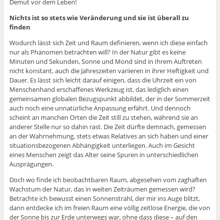
Demut vor dem Leben!
Nichts ist so stets wie Veränderung und sie ist überall zu
finden
Wodurch lässt sich Zeit und Raum definieren, wenn ich diese einfach
nur als Phänomen betrachten will? In der Natur gibt es keine
Minuten und Sekunden, Sonne und Mond sind in Ihrem Auftreten
nicht konstant, auch die Jahreszeiten variieren in ihrer Heftigkeit und
Dauer. Es lässt sich leicht darauf einigen, dass die Uhrzeit ein von
Menschenhand erschaffenes Werkzeug ist, das lediglich einen
gemeinsamen globalen Bezugspunkt abbildet, der in der Sommerzeit
auch noch eine unnatürliche Anpassung erfährt. Und dennoch
scheint an manchen Orten die Zeit still zu stehen, während sie an
anderer Stelle nur so dahin rast. Die Zeit dürfte demnach, gemessen
an der Wahrnehmung, stets etwas Relatives an sich haben und einer
situationsbezogenen Abhängigkeit unterliegen. Auch im Gesicht
eines Menschen zeigt das Alter seine Spuren in unterschiedlichen
Ausprägungen.
Doch wo finde ich beobachtbaren Raum, abgesehen vom zaghaften
Wachstum der Natur, das in weiten Zeiträumen gemessen wird?
Betrachte ich bewusst einen Sonnenstrahl, der mir ins Auge blitzt,
dann entdecke ich im freien Raum eine völlig zeitlose Energie, die von
der Sonne bis zur Erde unterwegs war, ohne dass diese – auf den