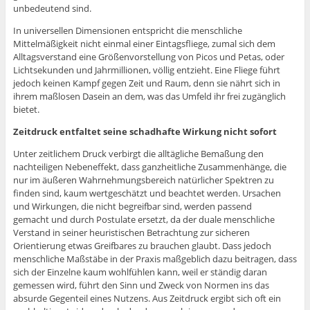
unbedeutend sind.
In universellen Dimensionen entspricht die menschliche
Mittelmäßigkeit nicht einmal einer Eintagsfliege, zumal sich dem
Alltagsverstand eine Größenvorstellung von Picos und Petas, oder
Lichtsekunden und Jahrmillionen, völlig entzieht. Eine Fliege führt
jedoch keinen Kampf gegen Zeit und Raum, denn sie nährt sich in
ihrem maßlosen Dasein an dem, was das Umfeld ihr frei zugänglich
bietet.
Zeitdruck entfaltet seine schadhafte Wirkung nicht sofort
Unter zeitlichem Druck verbirgt die alltägliche Bemaßung den
nachteiligen Nebeneffekt, dass ganzheitliche Zusammenhänge, die
nur im äußeren Wahrnehmungsbereich natürlicher Spektren zu
finden sind, kaum wertgeschätzt und beachtet werden. Ursachen
und Wirkungen, die nicht begreifbar sind, werden passend
gemacht und durch Postulate ersetzt, da der duale menschliche
Verstand in seiner heuristischen Betrachtung zur sicheren
Orientierung etwas Greifbares zu brauchen glaubt. Dass jedoch
menschliche Maßstäbe in der Praxis maßgeblich dazu beitragen, dass
sich der Einzelne kaum wohlfühlen kann, weil er ständig daran
gemessen wird, führt den Sinn und Zweck von Normen ins das
absurde Gegenteil eines Nutzens. Aus Zeitdruck ergibt sich oft ein