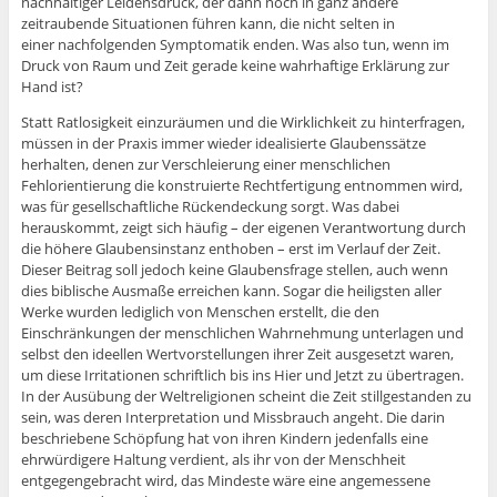
nachhaltiger Leidensdruck, der dann noch in ganz andere
zeitraubende Situationen führen kann, die nicht selten in
einer nachfolgenden Symptomatik enden. Was also tun, wenn im
Druck von Raum und Zeit gerade keine wahrhaftige Erklärung zur
Hand ist?
Statt Ratlosigkeit einzuräumen und die Wirklichkeit zu hinterfragen,
müssen in der Praxis immer wieder idealisierte Glaubenssätze
herhalten, denen zur Verschleierung einer menschlichen
Fehlorientierung die konstruierte Rechtfertigung entnommen wird,
was für gesellschaftliche Rückendeckung sorgt. Was dabei
herauskommt, zeigt sich häufig – der eigenen Verantwortung durch
die höhere Glaubensinstanz enthoben – erst im Verlauf der Zeit.
Dieser Beitrag soll jedoch keine Glaubensfrage stellen, auch wenn
dies biblische Ausmaße erreichen kann. Sogar die heiligsten aller
Werke wurden lediglich von Menschen erstellt, die den
Einschränkungen der menschlichen Wahrnehmung unterlagen und
selbst den ideellen Wertvorstellungen ihrer Zeit ausgesetzt waren,
um diese Irritationen schriftlich bis ins Hier und Jetzt zu übertragen.
In der Ausübung der Weltreligionen scheint die Zeit stillgestanden zu
sein, was deren Interpretation und Missbrauch angeht. Die darin
beschriebene Schöpfung hat von ihren Kindern jedenfalls eine
ehrwürdigere Haltung verdient, als ihr von der Menschheit
entgegengebracht wird, das Mindeste wäre eine angemessene