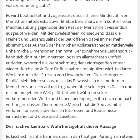
wahrzunehmen glaubt?
Es wird beobachtet und zugelassen, dass sich eine Minderzahl von
Menschen mittels eskalativer Effekte bereichert, die in kontrollierter
Machtausübung gegenüber dem Rest der Menschheit wissentlich
ausgeübt werden. Mit der zweifelsfreien Konsequenz, dass die
Freiheit und Lebensqualität der Betroffenen dabei immer mehr
abnimmt, das Ausmaß der heimlichen Kollateralschäden mittlerweile
unheimliche Dimensionen annimmt. Der zunehmende Leidensdruck
kann sich dort nur im Innersten, oder im allernächsten Umfeld
entladen, während die Wahrnehmung der Leidtragenden immer
wieder durch eine äußere Einflussnahme manipuliert wird. In klaren
Worten: durch das Streuen von Unwahrheiten! Die verborgene
Realität sieht leider so aus, dass das Bewusstsein des modernen
Menschen von klein auf mit Irrglauben über sein eigenes Dasein und
die ihn umgebende Welt gefüttert wird, während seine
verkümmernden Werte und Lebensbedingungen ihn nach und nach
verhungern lassen. Der moderne Mensch hat die Souveränität
verloren, für seine individuellen Interessen und Bedürfnisse
einzustehen und diese durchzusetzen.
Der nachvollziehbare Wahrheitsgehalt dieser Aussage
Es lässt sich leicht erkennen, dass in den heutigen Paradigmen etwas