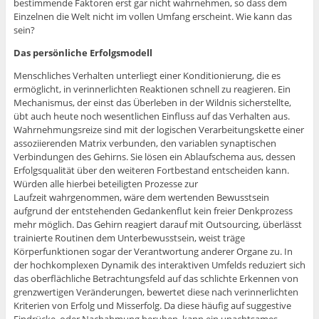
bestimmende Faktoren erst gar nicht wahrnehmen, so dass dem
Einzelnen die Welt nicht im vollen Umfang erscheint. Wie kann das
sein?
Das persönliche Erfolgsmodell
Menschliches Verhalten unterliegt einer Konditionierung, die es
ermöglicht, in verinnerlichten Reaktionen schnell zu reagieren. Ein
Mechanismus, der einst das Überleben in der Wildnis sicherstellte,
übt auch heute noch wesentlichen Einfluss auf das Verhalten aus.
Wahrnehmungsreize sind mit der logischen Verarbeitungskette einer
assoziierenden Matrix verbunden, den variablen synaptischen
Verbindungen des Gehirns. Sie lösen ein Ablaufschema aus, dessen
Erfolgsqualität über den weiteren Fortbestand entscheiden kann.
Würden alle hierbei beteiligten Prozesse zur
Laufzeit wahrgenommen, wäre dem wertenden Bewusstsein
aufgrund der entstehenden Gedankenflut kein freier Denkprozess
mehr möglich. Das Gehirn reagiert darauf mit Outsourcing, überlässt
trainierte Routinen dem Unterbewusstsein, weist träge
Körperfunktionen sogar der Verantwortung anderer Organe zu. In
der hochkomplexen Dynamik des interaktiven Umfelds reduziert sich
das oberflächliche Betrachtungsfeld auf das schlichte Erkennen von
grenzwertigen Veränderungen, bewertet diese nach verinnerlichten
Kriterien von Erfolg und Misserfolg. Da diese häufig auf suggestive