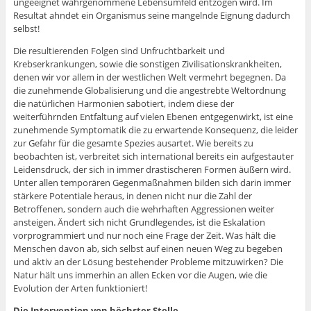
ungeeignet wahrgenommene Lebensumfeld entzogen wird. Im
Resultat ahndet ein Organismus seine mangelnde Eignung dadurch
selbst!
Die resultierenden Folgen sind Unfruchtbarkeit und
Krebserkrankungen, sowie die sonstigen Zivilisationskrankheiten,
denen wir vor allem in der westlichen Welt vermehrt begegnen. Da
die zunehmende Globalisierung und die angestrebte Weltordnung
die natürlichen Harmonien sabotiert, indem diese der
weiterführnden Entfaltung auf vielen Ebenen entgegenwirkt, ist eine
zunehmende Symptomatik die zu erwartende Konsequenz, die leider
zur Gefahr für die gesamte Spezies ausartet. Wie bereits zu
beobachten ist, verbreitet sich international bereits ein aufgestauter
Leidensdruck, der sich in immer drastischeren Formen äußern wird.
Unter allen temporären Gegenmaßnahmen bilden sich darin immer
stärkere Potentiale heraus, in denen nicht nur die Zahl der
Betroffenen, sondern auch die wehrhaften Aggressionen weiter
ansteigen. Ändert sich nicht Grundlegendes, ist die Eskalation
vorprogrammiert und nur noch eine Frage der Zeit. Was hält die
Menschen davon ab, sich selbst auf einen neuen Weg zu begeben
und aktiv an der Lösung bestehender Probleme mitzuwirken? Die
Natur hält uns immerhin an allen Ecken vor die Augen, wie die
Evolution der Arten funktioniert!
Die Intervention von höchster Stelle