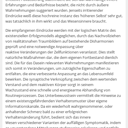
Erfahrungen und Bedürfnisse bezieht, die nicht durch äußere
Wahrnehmungen suggeriert wurden. Jenseits irritierender
Eindrücke weiß diese hochreine Instanz des ‘höheren Selbst’ sehr gut,
was tatsächlich in ihm wirkt und das Wesensinnere braucht.
Die empfangenen Eindrücke werden mit der logischen Matrix des
existenziellen Erfolgsmodells abgeglichen, durch das Nachvollziehen
von realitätsnahen Traumbildern auf bestehende Disharmonien
geprüft und eine notwendige Anpassung über
reaktive Veränderungen der Zellfunktionen veranlasst. Dies stellt
natürliche Maßnahmen dar, die dem eigenen Fortbestand dienlich
sind. Die für das Dasein relevanten Wahrnehmungen manifestieren
sich somit in Veränderungen, um zuträgliche Eigenschaften zu
entfalten, die eine verbesserte Anpassung an das Lebensumfeld
bewirken. Die synaptische Verknüpfung zwischen dem wertenden
Verstand und dem reaktiven Körper sorgt in seinem
Wachzustand eine schnelle und energiearme Abhandlung von
Routineprozessen. Das Unterbewusstsein vermittelt die Hinweise zu
einem existenzgefährdenden Verhaltensmuster über eigene
Informationskanäle. Da ein wiederholt wahrgenommener, oder
anhaltender Schmerz bald zu einer erfolgreichen
Verhaltensänderung führt, bedient sich das innere
Wesen verschiedener Varianten der auffälligen Symptomatik, indem