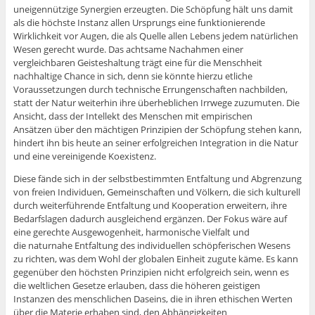
uneigennützige Synergien erzeugten. Die Schöpfung hält uns damit
als die höchste Instanz allen Ursprungs eine funktionierende
Wirklichkeit vor Augen, die als Quelle allen Lebens jedem natürlichen
Wesen gerecht wurde. Das achtsame Nachahmen einer
vergleichbaren Geisteshaltung trägt eine für die Menschheit
nachhaltige Chance in sich, denn sie könnte hierzu etliche
Voraussetzungen durch technische Errungenschaften nachbilden,
statt der Natur weiterhin ihre überheblichen Irrwege zuzumuten. Die
Ansicht, dass der Intellekt des Menschen mit empirischen
Ansätzen über den mächtigen Prinzipien der Schöpfung stehen kann,
hindert ihn bis heute an seiner erfolgreichen Integration in die Natur
und eine vereinigende Koexistenz.
Diese fände sich in der selbstbestimmten Entfaltung und Abgrenzung
von freien Individuen, Gemeinschaften und Völkern, die sich kulturell
durch weiterführende Entfaltung und Kooperation erweitern, ihre
Bedarfslagen dadurch ausgleichend ergänzen. Der Fokus wäre auf
eine gerechte Ausgewogenheit, harmonische Vielfalt und
die naturnahe Entfaltung des individuellen schöpferischen Wesens
zu richten, was dem Wohl der globalen Einheit zugute käme. Es kann
gegenüber den höchsten Prinzipien nicht erfolgreich sein, wenn es
die weltlichen Gesetze erlauben, dass die höheren geistigen
Instanzen des menschlichen Daseins, die in ihren ethischen Werten
über die Materie erhaben sind, den Abhängigkeiten