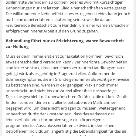
Schlimmste verhindern zu können, oder es wird mit kurzsichtigen
Behandlungen nur am letzten Glied einer schadhaften Kette gesägt.
Der willkommende Nebeneffekt eines ertragenen Leides kann jedoch
auch eine dabei erfahrene Läuterung sein, sowie die daraus
resultierende Bereitschaft zum Handeln, um einer wahren Ursache in
erfolgreicher innerer Arbeit auf den Grund zugehen.
Behandlung führt nur zu Erleichterung, wahre Bewusstheit
zur Heilung
Muss es denn immer erst erst zur Eskalation kommen, bevor sich
etwas entscheidend verändern kann? Verinnerlichte Gewohnheiten
sind leider so stark, dass eher einem vertrauten Handlungsmuster
gefolgt wird, als es gehörig in Frage zu stellen. Aufkommende
Schmerzsymptome, die im Grunde genommen als wichtige Hinweise
zu betrachten sind, werden in der gängigen Praxis noch immer
unterdrückt und nicht bis zur Wurzel allen Übels nachverfolgt.
Dasselbe geschieht mit unerwünschten Gefühlen, die oft kein Gehör
finden, sondern denen mit allerlei betäubenden Maßnahmen
begegnet wird, um diese nicht ertragen zu müssen. Weitestgehend
unbeachtet dürfte der Umstand sein, dass das Verlassen der
lebenserhaltenden Harmonien sogar ein körpereigenes
programmiertes Ausschlussverfahren aktiviert, in dem einem
betroffenen Individuum längerfristig die Lebensfähigkeit für das als