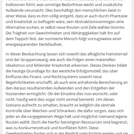
Kollisionen führt, was unnötige Bedürfnisse weckt und zusätzliche
Aufwände verursacht. Dies beschäftigt den menschlichen Geist in
einer Weise, dass es ihm völlig entgeht, dass er auch durch Phantasie
und Kreativität zu beflügeln wäre, sein Abstraktionsvermögen eine
Alternative suchen, er selbst neue Routen und Ziele wählen könnte.
Die Trägheit von Gewohnheiten und Abhängigkeiten hält ihn auf
dem Teppich fest, der normierte Mensch folgt vorzugsweise einer
energiesparenden Denkfaulheit.
In dieser Beobachtung lassen sich sowohl das alltägliche Hamsterrad
und der Gruppenzwang, wie auch die Folgen eines materiellen
Idealismus und fehlender Kreativität erkennen. Dieses Denken bildet
die heutige Grundlage für das westliche Erfolgsmodell, das über
Einflüsse des Finanz- und Rechtssystems sowohl neue
Begehrlichkeiten erschafft, als auch eine anhaltende Bereicherung an
den daraus resultierenden Aufwänden und den Entgelten der
Nutzenden ermöglicht. Ob der Einzelne dies nun wünscht, oder
nicht, häufig wird dies sogar nicht einmal bemerkt. Um dieses
Szenario aufrecht zu erhalten, braucht es lediglich die zentrale
Kontrolle über Weichen und Schranken, die dafür sorgen, dass sich
jeder an die vorgegebenen Wege hält und möglichst niemand eigene
Routen wählt. Doch die hierfür benötigten Ressourcen sind begrenzt,
was zu Konkurrenzdruck und Konflikten führt. Diese
Gegebenheiten finden sich in der Realität vielschichtig wieder und sie