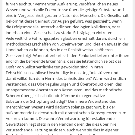
führen auch zur vermehrten Aufklärung, veröffentlichen neues
Wissen und wertvolle Erkenntnisse über die geistige Substanz und
eine in Vergessenheit geratene Natur des Menschen. Die Gesellschaft
bekommt derzeit erneut vor Augen geführt, was geschieht, wenn
die Erfolgsmodelle unterschiedlicher Ideologien kollidieren, oder
innerhalb einer Gesellschaft zu starke Schräglagen eintreten.
Viele weltliche Führungsspitzen glauben ernsthaft daran, durch ein
methodisches Erschaffen von Scheinwelten und Idealen etwas in der
Hand haben zu können, das in der Realität weitaus höheren
Gesetzen folgt. Wann offenbart sich den Fehlorientierten unter ihnen
endlich die befreiende Erkenntnis, dass sie letztendlich selbst das
Opfer von Selbstherrlichkeiten geworden sind, in ihren
Fehlschlüssen zahllose Unschuldige in das Unglück stürzen und
damit willkürlich dem Herrn des Unheils dienen? Wann wird endlich
verstanden, dass Überregulierungen und Überproduktionen, das
unangemessene Abernten von Ressourcen und das methodische
Scheren über gleichschaltende Kämme die regenerative
Substanz der Schöpfung schädigt? Der innere Widerstand des
menschlichen Wesens wird dadurch solange geschürt, bis der
aufkommende Leidensdruck mit dramatischen Konsequenzen zum
Ausbruch kommt. Die wahre Verantwortung für eskalierende
Gewalttaten liegt stets in den Händen derer, die dies über ihre
verursachende Haltung auslösen, auch wenn sie dies in eigener