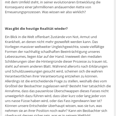
mit dem Umfeld steht, in seiner evolutionären Entwicklung die
Konsequenz einer Jahrmillionen andauernden Kette von
Erneuerungsprozessen. Was wissen wir also wirklich?
Was gibt die heutige Realität wieder?
Ein Blick in die Welt offenbart Zustände von Not, Armut und
Krankheit, an denen nicht mehr gezweifelt werden kann. Das
Vorliegen massiver weltweiter Ungleichgewichte, sowie vielfältige
Formen der nachhaltig schadhaften Beeinträchtigung unseres
Lebesraumes, liegen klar auf der Hand. Inwieweit den medialen
Schilderungen über die Hintergründe dieser Prozesse zu trauen ist,
steht auf einem anderen Blatt. Während allerorts nach Erklärungen
und Schuldzuweisungen gesucht wird, scheinen sich die wahren
Verantwortlichen ihrer Verantwortung entziehen zu können.
Allerdings ist die entscheidende Frage zu stellen, weshalb dies vom
Großteil der Beobachter zugelassen wird? Besteht hier tatsächlich die
Annahme, dass das pausenlose Überschwappen dieses Fasses nicht
unweigerlich dazu führen wird, dass über kurz oder lang jeder von
uns nasse Füsse haben wird, oder das Fass irgendwann leer ist?
Können unsere Entscheider überhaupt wissen, was sie tun, was
nehmen sie an ihrer Position noch wahr? Kann ein Beobachter sich
überhaupt dessen sicher sein, was er in seinem Weltbild