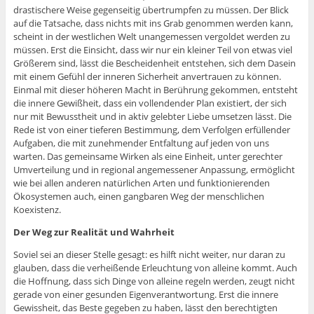
drastischere Weise gegenseitig übertrumpfen zu müssen. Der Blick
auf die Tatsache, dass nichts mit ins Grab genommen werden kann,
scheint in der westlichen Welt unangemessen vergoldet werden zu
müssen. Erst die Einsicht, dass wir nur ein kleiner Teil von etwas viel
Größerem sind, lässt die Bescheidenheit entstehen, sich dem Dasein
mit einem Gefühl der inneren Sicherheit anvertrauen zu können.
Einmal mit dieser höheren Macht in Berührung gekommen, entsteht
die innere Gewißheit, dass ein vollendender Plan existiert, der sich
nur mit Bewusstheit und in aktiv gelebter Liebe umsetzen lässt. Die
Rede ist von einer tieferen Bestimmung, dem Verfolgen erfüllender
Aufgaben, die mit zunehmender Entfaltung auf jeden von uns
warten. Das gemeinsame Wirken als eine Einheit, unter gerechter
Umverteilung und in regional angemessener Anpassung, ermöglicht
wie bei allen anderen natürlichen Arten und funktionierenden
Ökosystemen auch, einen gangbaren Weg der menschlichen
Koexistenz.
Der Weg zur Realität und Wahrheit
Soviel sei an dieser Stelle gesagt: es hilft nicht weiter, nur daran zu
glauben, dass die verheißende Erleuchtung von alleine kommt. Auch
die Hoffnung, dass sich Dinge von alleine regeln werden, zeugt nicht
gerade von einer gesunden Eigenverantwortung. Erst die innere
Gewissheit, das Beste gegeben zu haben, lässt den berechtigten