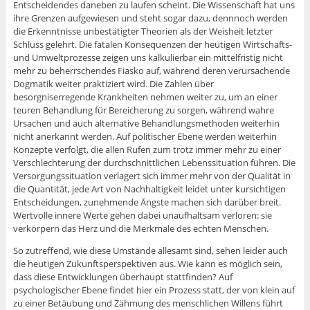
Entscheidendes daneben zu laufen scheint. Die Wissenschaft hat uns
ihre Grenzen aufgewiesen und steht sogar dazu, dennnoch werden
die Erkenntnisse unbestätigter Theorien als der Weisheit letzter
Schluss gelehrt. Die fatalen Konsequenzen der heutigen Wirtschafts-
und Umweltprozesse zeigen uns kalkulierbar ein mittelfristig nicht
mehr zu beherrschendes Fiasko auf, während deren verursachende
Dogmatik weiter praktiziert wird. Die Zahlen über
besorgniserregende Krankheiten nehmen weiter zu, um an einer
teuren Behandlung für Bereicherung zu sorgen, während wahre
Ursachen und auch alternative Behandlungsmethoden weiterhin
nicht anerkannt werden. Auf politischer Ebene werden weiterhin
Konzepte verfolgt, die allen Rufen zum trotz immer mehr zu einer
Verschlechterung der durchschnittlichen Lebenssituation führen. Die
Versorgungssituation verlagert sich immer mehr von der Qualität in
die Quantität, jede Art von Nachhaltigkeit leidet unter kursichtigen
Entscheidungen, zunehmende Ängste machen sich darüber breit.
Wertvolle innere Werte gehen dabei unaufhaltsam verloren: sie
verkörpern das Herz und die Merkmale des echten Menschen.
So zutreffend, wie diese Umstände allesamt sind, sehen leider auch
die heutigen Zukunftsperspektiven aus. Wie kann es möglich sein,
dass diese Entwicklungen überhaupt stattfinden? Auf
psychologischer Ebene findet hier ein Prozess statt, der von klein auf
zu einer Betäubung und Zähmung des menschlichen Willens führt