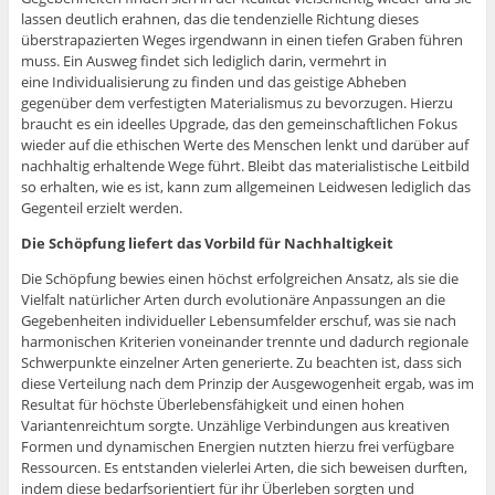
lassen deutlich erahnen, das die tendenzielle Richtung dieses
überstrapazierten Weges irgendwann in einen tiefen Graben führen
muss. Ein Ausweg findet sich lediglich darin, vermehrt in
eine Individualisierung zu finden und das geistige Abheben
gegenüber dem verfestigten Materialismus zu bevorzugen. Hierzu
braucht es ein ideelles Upgrade, das den gemeinschaftlichen Fokus
wieder auf die ethischen Werte des Menschen lenkt und darüber auf
nachhaltig erhaltende Wege führt. Bleibt das materialistische Leitbild
so erhalten, wie es ist, kann zum allgemeinen Leidwesen lediglich das
Gegenteil erzielt werden.
Die Schöpfung liefert das Vorbild für Nachhaltigkeit
Die Schöpfung bewies einen höchst erfolgreichen Ansatz, als sie die
Vielfalt natürlicher Arten durch evolutionäre Anpassungen an die
Gegebenheiten individueller Lebensumfelder erschuf, was sie nach
harmonischen Kriterien voneinander trennte und dadurch regionale
Schwerpunkte einzelner Arten generierte. Zu beachten ist, dass sich
diese Verteilung nach dem Prinzip der Ausgewogenheit ergab, was im
Resultat für höchste Überlebensfähigkeit und einen hohen
Variantenreichtum sorgte. Unzählige Verbindungen aus kreativen
Formen und dynamischen Energien nutzten hierzu frei verfügbare
Ressourcen. Es entstanden vielerlei Arten, die sich beweisen durften,
indem diese bedarfsorientiert für ihr Überleben sorgten und