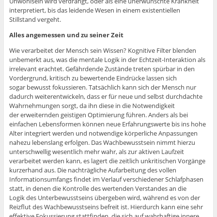
Unwohlsein wird verdrängt, oder als eine unerwünschte Krankheit
interpretiert, bis das leidende Wesen in einem existentiellen
Stillstand vergeht.
Alles angemessen und zu seiner Zeit
Wie verarbeitet der Mensch sein Wissen? Kognitive Filter blenden
unbemerkt aus, was die mentale Logik in der Echtzeit-Interaktion als
irrelevant erachtet. Gefährdende Zustände treten spürbar in den
Vordergrund, kritisch zu bewertende Eindrücke lassen sich
sogar bewusst fokussieren. Tatsächlich kann sich der Mensch nur
dadurch weiterentwickeln, dass er für neue und selbst durchdachte
Wahrnehmungen sorgt, da ihn diese in die Notwendigkeit
der erweiternden geistigen Optimierung führen. Anders als bei
einfachen Lebensformen können neue Erfahrungswerte bis ins hohe
Alter integriert werden und notwendige körperliche Anpassungen
nahezu lebenslang erfolgen. Das Wachbewusstsein nimmt hierzu
unterschwellig wesentlich mehr wahr, als zur aktiven Laufzeit
verarbeitet werden kann, es lagert die zeitlich unkritischen Vorgänge
kurzerhand aus. Die nachträgliche Aufarbeitung des vollen
Informationsumfangs findet im Verlauf verschiedener Schlafphasen
statt, in denen die Kontrolle des wertenden Verstandes an die
Logik des Unterbewusstseins übergeben wird, während es von der
Reizflut des Wachbewusstseins befreit ist. Hierdurch kann eine sehr
effektive Fokussierung stattfinden, die sich auf wahrhaftige innere