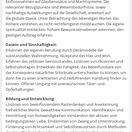
Einflussnahmen auf Glaubenssätze und Machtsysteme. Die
relevanten Bezugspunkte sind Wesensbedürfnisse, sowie
nachhaltige Auswirkungen auf die Gesellschaft, erweitert auf
die globale Ebene. Unter Betrachtung des lebendigen Wortes das
Höhere verstehen, es nicht rechtfertigend missbrauchen. Die eigene
Spiritualität entdecken, höhere Bewusstseinsebenen erkennen, den
geistigen Aufstieg erfahren.
Dasein und Sinnhaftigkeit:
Erkennen der eigenen Berufung durch Denkmodelle der
substanziellen Wahrnehmung. Akzeptanz des Hier und Jetzt,
Erfahren des zeitlosen Seinszustandes, Loslösen von Illusionen und
Selbstsabotagen. Entwickeln der Fähigkeit, das Beeinflussbare von
der Konsequenz natürlicher Schicksale unterscheiden zu können, um
darin frei zu einer orientierten und zielführenden Handlung finden zu
können. Offener Umgang mit unerwünschten Täter- und
Opferhaltungen.
Bildung und Entwicklung:
Loslösen von beeinflussendem Rasterdenken und Anerkennung
freiheitlicher Werte. Gewaltfreie Kommunikation, Identifikation und
Vermittlung von Notwendigkeiten, Verständnis der aktiven und
bedingungslosen Liebe, Eindämmen von Zwang und Unterdrückung,
Förderung von Achtsamkeit und Selbstbewusstsein durch Methoden