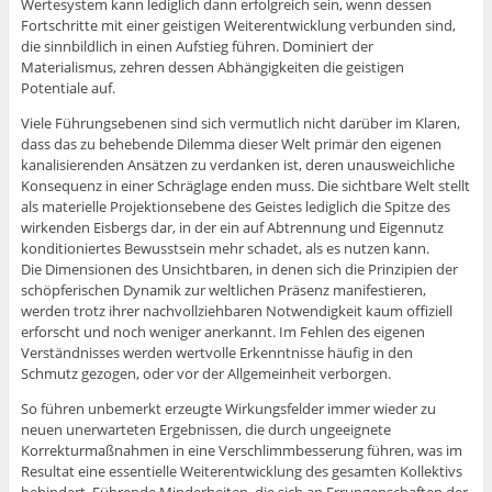
Wertesystem kann lediglich dann erfolgreich sein, wenn dessen
Fortschritte mit einer geistigen Weiterentwicklung verbunden sind,
die sinnbildlich in einen Aufstieg führen. Dominiert der
Materialismus, zehren dessen Abhängigkeiten die geistigen
Potentiale auf.
Viele Führungsebenen sind sich vermutlich nicht darüber im Klaren,
dass das zu behebende Dilemma dieser Welt primär den eigenen
kanalisierenden Ansätzen zu verdanken ist, deren unausweichliche
Konsequenz in einer Schräglage enden muss. Die sichtbare Welt stellt
als materielle Projektionsebene des Geistes lediglich die Spitze des
wirkenden Eisbergs dar, in der ein auf Abtrennung und Eigennutz
konditioniertes Bewusstsein mehr schadet, als es nutzen kann.
Die Dimensionen des Unsichtbaren, in denen sich die Prinzipien der
schöpferischen Dynamik zur weltlichen Präsenz manifestieren,
werden trotz ihrer nachvollziehbaren Notwendigkeit kaum offiziell
erforscht und noch weniger anerkannt. Im Fehlen des eigenen
Verständnisses werden wertvolle Erkenntnisse häufig in den
Schmutz gezogen, oder vor der Allgemeinheit verborgen.
So führen unbemerkt erzeugte Wirkungsfelder immer wieder zu
neuen unerwarteten Ergebnissen, die durch ungeeignete
Korrekturmaßnahmen in eine Verschlimmbesserung führen, was im
Resultat eine essentielle Weiterentwicklung des gesamten Kollektivs