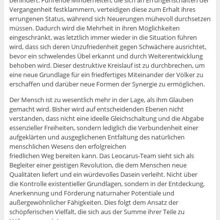
behindert. Führende Minderheiten, die sich an Errungenschaften der
Vergangenheit festklammern, verteidigen diese zum Erhalt ihres
errungenen Status, während sich Neuerungen mühevoll durchsetzen
müssen. Dadurch wird die Mehrheit in ihren Möglichkeiten
eingeschränkt, was letztlich immer wieder in die Situation führen
wird, dass sich deren Unzufriedenheit gegen Schwächere ausrichtet,
bevor ein schwelendes Übel erkannt und durch Weiterentwicklung
behoben wird. Dieser destruktive Kreislauf ist zu durchbrechen, um
eine neue Grundlage für ein friedfertiges Miteinander der Völker zu
erschaffen und darüber neue Formen der Synergie zu ermöglichen.
Der Mensch ist zu wesentlich mehr in der Lage, als ihm Glauben
gemacht wird. Bisher wird auf entscheidenden Ebenen nicht
verstanden, dass nicht eine ideelle Gleichschaltung und die Abgabe
essenzieller Freiheiten, sondern lediglich die Verbundenheit einer
aufgeklärten und ausgeglichenen Entfaltung des natürlichen
menschlichen Wesens den erfolgreichen
friedlichen Weg bereiten kann. Das Leocarus-Team sieht sich als
Begleiter einer geistigen Revolution, die dem Menschen neue
Qualitäten liefert und ein würdevolles Dasein verleiht. Nicht über
die Kontrolle existentieller Grundlagen, sondern in der Entdeckung,
Anerkennung und Förderung naturnaher Potentiale und
außergewöhnlicher Fähigkeiten. Dies folgt dem Ansatz der
schöpferischen Vielfalt, die sich aus der Summe ihrer Teile zu