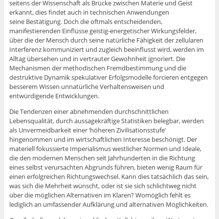
seitens der Wissenschaft als Brücke zwischen Materie und Geist
erkannt, dies findet auch in technischen Anwendungen
seine Bestätigung. Doch die oftmals entscheidenden,
manifestierenden Einflüsse geistig-energetischer Wirkungsfelder,
über die der Mensch durch seine natürliche Fähigkeit der zellularen
Interferenz kommuniziert und zugleich beeinflusst wird, werden im
Alltag übersehen und in vertrauter Gewohnheit ignoriert. Die
Mechanismen der methodischen Fremdbestimmung und die
destruktive Dynamik spekulativer Erfolgsmodelle forcieren entgegen
besserem Wissen unnatürliche Verhaltensweisen und
entwürdigende Entwicklungen.
Die Tendenzen einer abnehmenden durchschnittlichen
Lebensqualität, durch aussagekräftige Statistiken belegbar, werden
als Unvermeidbarkeit einer ‘höheren Zivilisationsstufe’
hingenommen und im wirtschaftlichen Interesse beschönigt. Der
materiell fokussierte Imperialismus westlicher Normen und Ideale,
die den modernen Menschen seit Jahrhunderten in die Richtung
eines selbst verursachten Abgrunds führen, bieten wenig Raum für
einen erfolgreichen Richtungswechsel. Kann dies tatsächlich das sein,
was sich die Mehrheit wünscht, oder ist sie sich schlichtweg nicht
über die möglichen Alternativen im Klaren? Womöglich fehlt es
lediglich an umfassender Aufklärung und alternativen Möglichkeiten.