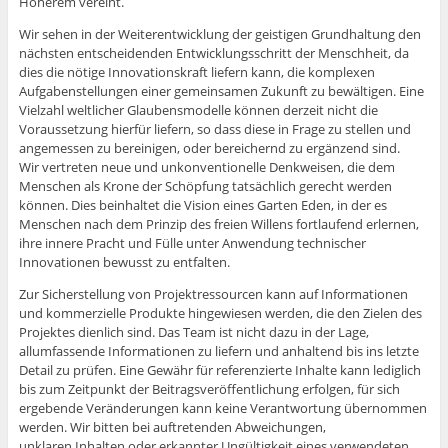
Höherem vereint.
Wir sehen in der Weiterentwicklung der geistigen Grundhaltung den
nächsten entscheidenden Entwicklungsschritt der Menschheit, da
dies die nötige Innovationskraft liefern kann, die komplexen
Aufgabenstellungen einer gemeinsamen Zukunft zu bewältigen. Eine
Vielzahl weltlicher Glaubensmodelle können derzeit nicht die
Voraussetzung hierfür liefern, so dass diese in Frage zu stellen und
angemessen zu bereinigen, oder bereichernd zu ergänzend sind.
Wir vertreten neue und unkonventionelle Denkweisen, die dem
Menschen als Krone der Schöpfung tatsächlich gerecht werden
können. Dies beinhaltet die Vision eines Garten Eden, in der es
Menschen nach dem Prinzip des freien Willens fortlaufend erlernen,
ihre innere Pracht und Fülle unter Anwendung technischer
Innovationen bewusst zu entfalten.
Zur Sicherstellung von Projektressourcen kann auf Informationen
und kommerzielle Produkte hingewiesen werden, die den Zielen des
Projektes dienlich sind. Das Team ist nicht dazu in der Lage,
allumfassende Informationen zu liefern und anhaltend bis ins letzte
Detail zu prüfen. Eine Gewähr für referenzierte Inhalte kann lediglich
bis zum Zeitpunkt der Beitragsveröffentlichung erfolgen, für sich
ergebende Veränderungen kann keine Verantwortung übernommen
werden. Wir bitten bei auftretenden Abweichungen,
unklaren Inhalten oder erkannter Ungültigkeit eines verwendeten