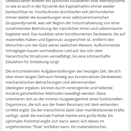
Gesellschaften erleben ein zyklisches Kollabieren ihrer Wertesysteme,
so wie es auch in der Dynamik des Kapitalmarkts immer wieder
beobachtbar ist. Hochkulturen durchlaufen seit Jahrhunderten
immer wieder die Auswirkungen einer selbstzerstörerischen
Gruppendynamik, was seit Beginn der Industrialisierung von einer
zunehmenden Bedrohung der natürlichen Arten und Lebensräume
begleitet wird. Das Ausleben einer konditionierten Denkweise, die auf
materielles Haben und Eigennutz ausgerichtet ist, entfernt den
Menschen von der Güte seines seelischen Wesens. Aufkommende
Schräglagen bauen vermeidbares Leid auf, das sich über
hierarchische Strukturen vervielfältigt, bis eine schmerzhafte
Eskalation für Entlastung sorgt.
Die entscheidenden Aufgabenstellungen der heutigen Zeit, die sich
über einen langen Zeitraum hinweg aus konservativen Denkweisen,
mechanistischen Betrachtungen und abtrennenden
Ideologien ergaben, können durch vereinigende und heilende
Ansätze ganzheitlicher Methoden bewältigt werden. Diese
orientieren sich an der inneren Ausgewogenheit eines funktionellen
Organismus, die sich aus der freien Resonanz mit dem wirkenden
Umfeld ergibt. Da der menschliche Geist über manifestierende Kräfte
verfügt, spielt die mentale Freiheit hierbei eine große Rolle. Ein
optimales Potential ergibt sich dann, wenn sich dieses im
ungehinderten “flow” entfalten kann. Ein materialistisches