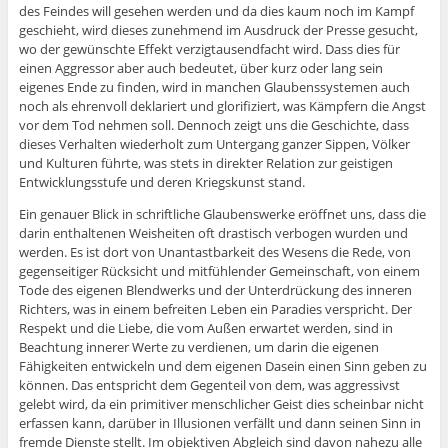
des Feindes will gesehen werden und da dies kaum noch im Kampf
geschieht, wird dieses zunehmend im Ausdruck der Presse gesucht,
wo der gewünschte Effekt verzigtausendfacht wird. Dass dies für
einen Aggressor aber auch bedeutet, über kurz oder lang sein
eigenes Ende zu finden, wird in manchen Glaubenssystemen auch
noch als ehrenvoll deklariert und glorifiziert, was Kämpfern die Angst
vor dem Tod nehmen soll. Dennoch zeigt uns die Geschichte, dass
dieses Verhalten wiederholt zum Untergang ganzer Sippen, Völker
und Kulturen führte, was stets in direkter Relation zur geistigen
Entwicklungsstufe und deren Kriegskunst stand.
Ein genauer Blick in schriftliche Glaubenswerke eröffnet uns, dass die
darin enthaltenen Weisheiten oft drastisch verbogen wurden und
werden. Es ist dort von Unantastbarkeit des Wesens die Rede, von
gegenseitiger Rücksicht und mitfühlender Gemeinschaft, von einem
Tode des eigenen Blendwerks und der Unterdrückung des inneren
Richters, was in einem befreiten Leben ein Paradies verspricht. Der
Respekt und die Liebe, die vom Außen erwartet werden, sind in
Beachtung innerer Werte zu verdienen, um darin die eigenen
Fähigkeiten entwickeln und dem eigenen Dasein einen Sinn geben zu
können. Das entspricht dem Gegenteil von dem, was aggressivst
gelebt wird, da ein primitiver menschlicher Geist dies scheinbar nicht
erfassen kann, darüber in Illusionen verfällt und dann seinen Sinn in
fremde Dienste stellt. Im objektiven Abgleich sind davon nahezu alle