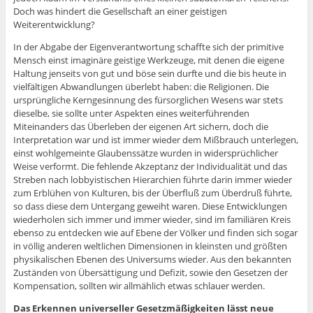
Doch was hindert die Gesellschaft an einer geistigen
Weiterentwicklung?
In der Abgabe der Eigenverantwortung schaffte sich der primitive
Mensch einst imaginäre geistige Werkzeuge, mit denen die eigene
Haltung jenseits von gut und böse sein durfte und die bis heute in
vielfältigen Abwandlungen überlebt haben: die Religionen. Die
ursprüngliche Kerngesinnung des fürsorglichen Wesens war stets
dieselbe, sie sollte unter Aspekten eines weiterführenden
Miteinanders das Überleben der eigenen Art sichern, doch die
Interpretation war und ist immer wieder dem Mißbrauch unterlegen,
einst wohlgemeinte Glaubenssätze wurden in widersprüchlicher
Weise verformt. Die fehlende Akzeptanz der Individualität und das
Streben nach lobbyistischen Hierarchien führte darin immer wieder
zum Erblühen von Kulturen, bis der Überfluß zum Überdruß führte,
so dass diese dem Untergang geweiht waren. Diese Entwicklungen
wiederholen sich immer und immer wieder, sind im familiären Kreis
ebenso zu entdecken wie auf Ebene der Völker und finden sich sogar
in völlig anderen weltlichen Dimensionen in kleinsten und größten
physikalischen Ebenen des Universums wieder. Aus den bekannten
Zuständen von Übersättigung und Defizit, sowie den Gesetzen der
Kompensation, sollten wir allmählich etwas schlauer werden.
Das Erkennen universeller Gesetzmäßigkeiten lässt neue