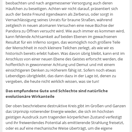
beobachten und nach angemessener Versorgung auch deren
Häufchen zu beseitigen. Achten wir nicht darauf, präsentiert sich
auch der beste Freund irgendwann als Zerberus, oder sorgt in
Vernachlässigung seines Unrats für braune Straßen, während
zeitgleich in neuen atomaren Versuchen eine neue Büchse der
Pandora zu Öffnen versucht wird. Wie auch immer es kommen wird,
kann fehlende Achtsamkeit auf beiden Ebenen im gewachsenen
Resultat für ein Inferno sorgen, das womöglich noch größere Teile
der Menschheit in noch kleinere Teilchen zerlegt, als wie wir es
historisch bereits erlebt haben. Was davon übrig bleibt, kann erst im
Anschluss von einer neuen Ebene des Geistes erforscht werden, die
hoffentlich in gewonnener Achtung und Demut und mit einem
einsichtigeren Denken zu Höherem fähig ist. Sofern noch etwas
Lebendiges übrigbleibt, das dann dazu in der Lage ist, denen zu
vergeben, die heute nicht wirklich wissen, was sie tun!
Das empfundene Gute und Schlechte sind
natürliche
evolutionäre Wirkanteile
Der oben beschriebene destruktive Kreis gibt im Großen und Ganzen
das Urprinzip rotierender Energie wieder, die sich im höchsten
geistigen Ausdruck zum tragenden körperlichen Zustand verfestigt
und ihr freiwerdendes Potential als emittierende Strahlung freisetzt,
oder es auf eine mechanische Weise überträgt, um die eigene