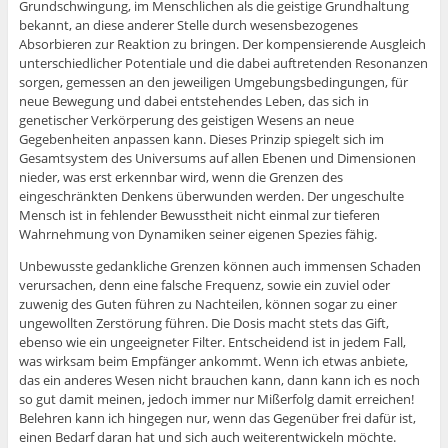
Grundschwingung, im Menschlichen als die geistige Grundhaltung
bekannt, an diese anderer Stelle durch wesensbezogenes
Absorbieren zur Reaktion zu bringen. Der kompensierende Ausgleich
unterschiedlicher Potentiale und die dabei auftretenden Resonanzen
sorgen, gemessen an den jeweiligen Umgebungsbedingungen, für
neue Bewegung und dabei entstehendes Leben, das sich in
genetischer Verkörperung des geistigen Wesens an neue
Gegebenheiten anpassen kann. Dieses Prinzip spiegelt sich im
Gesamtsystem des Universums auf allen Ebenen und Dimensionen
nieder, was erst erkennbar wird, wenn die Grenzen des
eingeschränkten Denkens überwunden werden. Der ungeschulte
Mensch ist in fehlender Bewusstheit nicht einmal zur tieferen
Wahrnehmung von Dynamiken seiner eigenen Spezies fähig.
Unbewusste gedankliche Grenzen können auch immensen Schaden
verursachen, denn eine falsche Frequenz, sowie ein zuviel oder
zuwenig des Guten führen zu Nachteilen, können sogar zu einer
ungewollten Zerstörung führen. Die Dosis macht stets das Gift,
ebenso wie ein ungeeigneter Filter. Entscheidend ist in jedem Fall,
was wirksam beim Empfänger ankommt. Wenn ich etwas anbiete,
das ein anderes Wesen nicht brauchen kann, dann kann ich es noch
so gut damit meinen, jedoch immer nur Mißerfolg damit erreichen!
Belehren kann ich hingegen nur, wenn das Gegenüber frei dafür ist,
einen Bedarf daran hat und sich auch weiterentwickeln möchte.