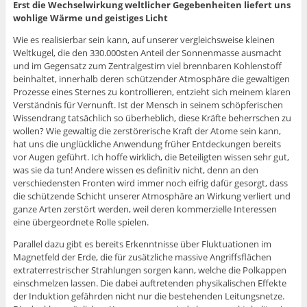
Erst die Wechselwirkung weltlicher Gegebenheiten liefert uns
wohlige Wärme und geistiges Licht
Wie es realisierbar sein kann, auf unserer vergleichsweise kleinen
Weltkugel, die den 330.000sten Anteil der Sonnenmasse ausmacht
und im Gegensatz zum Zentralgestirn viel brennbaren Kohlenstoff
beinhaltet, innerhalb deren schützender Atmosphäre die gewaltigen
Prozesse eines Sternes zu kontrollieren, entzieht sich meinem klaren
Verständnis für Vernunft. Ist der Mensch in seinem schöpferischen
Wissendrang tatsächlich so überheblich, diese Kräfte beherrschen zu
wollen? Wie gewaltig die zerstörerische Kraft der Atome sein kann,
hat uns die unglückliche Anwendung früher Entdeckungen bereits
vor Augen geführt. Ich hoffe wirklich, die Beteiligten wissen sehr gut,
was sie da tun! Andere wissen es definitiv nicht, denn an den
verschiedensten Fronten wird immer noch eifrig dafür gesorgt, dass
die schützende Schicht unserer Atmosphäre an Wirkung verliert und
ganze Arten zerstört werden, weil deren kommerzielle Interessen
eine übergeordnete Rolle spielen.
Parallel dazu gibt es bereits Erkenntnisse über Fluktuationen im
Magnetfeld der Erde, die für zusätzliche massive Angriffsflächen
extraterrestrischer Strahlungen sorgen kann, welche die Polkappen
einschmelzen lassen. Die dabei auftretenden physikalischen Effekte
der Induktion gefährden nicht nur die bestehenden Leitungsnetze.