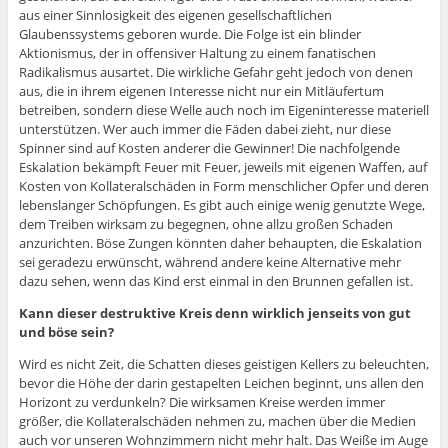
aus einer Sinnlosigkeit des eigenen gesellschaftlichen
Glaubenssystems geboren wurde. Die Folge ist ein blinder
Aktionismus, der in offensiver Haltung zu einem fanatischen
Radikalismus ausartet. Die wirkliche Gefahr geht jedoch von denen
aus, die in ihrem eigenen Interesse nicht nur ein Mitläufertum
betreiben, sondern diese Welle auch noch im Eigeninteresse materiell
unterstützen. Wer auch immer die Fäden dabei zieht, nur diese
Spinner sind auf Kosten anderer die Gewinner! Die nachfolgende
Eskalation bekämpft Feuer mit Feuer, jeweils mit eigenen Waffen, auf
Kosten von Kollateralschäden in Form menschlicher Opfer und deren
lebenslanger Schöpfungen. Es gibt auch einige wenig genutzte Wege,
dem Treiben wirksam zu begegnen, ohne allzu großen Schaden
anzurichten. Böse Zungen könnten daher behaupten, die Eskalation
sei geradezu erwünscht, während andere keine Alternative mehr
dazu sehen, wenn das Kind erst einmal in den Brunnen gefallen ist.
Kann dieser destruktive Kreis denn wirklich jenseits von gut
und böse sein?
Wird es nicht Zeit, die Schatten dieses geistigen Kellers zu beleuchten,
bevor die Höhe der darin gestapelten Leichen beginnt, uns allen den
Horizont zu verdunkeln? Die wirksamen Kreise werden immer
größer, die Kollateralschäden nehmen zu, machen über die Medien
auch vor unseren Wohnzimmern nicht mehr halt. Das Weiße im Auge