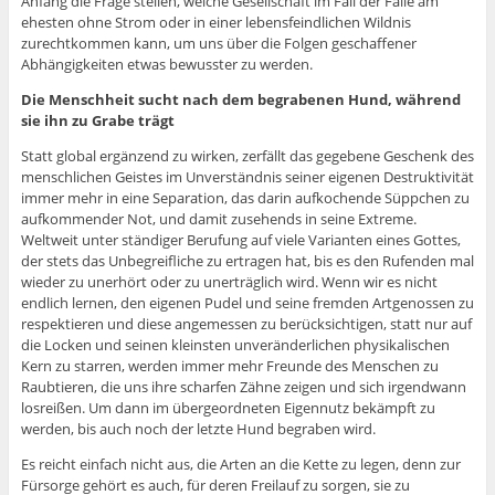
Anfang die Frage stellen, welche Gesellschaft im Fall der Fälle am
ehesten ohne Strom oder in einer lebensfeindlichen Wildnis
zurechtkommen kann, um uns über die Folgen geschaffener
Abhängigkeiten etwas bewusster zu werden.
Die Menschheit sucht nach dem begrabenen Hund, während
sie ihn zu Grabe trägt
Statt global ergänzend zu wirken, zerfällt das gegebene Geschenk des
menschlichen Geistes im Unverständnis seiner eigenen Destruktivität
immer mehr in eine Separation, das darin aufkochende Süppchen zu
aufkommender Not, und damit zusehends in seine Extreme.
Weltweit unter ständiger Berufung auf viele Varianten eines Gottes,
der stets das Unbegreifliche zu ertragen hat, bis es den Rufenden mal
wieder zu unerhört oder zu unerträglich wird. Wenn wir es nicht
endlich lernen, den eigenen Pudel und seine fremden Artgenossen zu
respektieren und diese angemessen zu berücksichtigen, statt nur auf
die Locken und seinen kleinsten unveränderlichen physikalischen
Kern zu starren, werden immer mehr Freunde des Menschen zu
Raubtieren, die uns ihre scharfen Zähne zeigen und sich irgendwann
losreißen. Um dann im übergeordneten Eigennutz bekämpft zu
werden, bis auch noch der letzte Hund begraben wird.
Es reicht einfach nicht aus, die Arten an die Kette zu legen, denn zur
Fürsorge gehört es auch, für deren Freilauf zu sorgen, sie zu