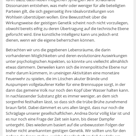
Dissonanzen entstehen, was mehr oder weniger für alle beteiligten
Parteien gilt, die sich gegenseitig ihre Idealvorstellungen von
Wohlsein überstülpen wollen. Eine Bewusstheit über die
Wirkungsweise der geistigen Genetik scheint noch nicht vorzuliegen,
obwohl bereits eifrig zu deren Übertragung auf die technische Ebene
geforscht wird. Eine künstliche Intelligenz kann uns jedoch erst
dienen, wenn wir die eigene beherrschen können.
Betrachten wir uns die gegebenen Lebensräume, die darin
vorhandenen Möglichkeiten und deren evolutionäre Auswirkungen
unter psychologischen Aspekten, so könnte uns vielleicht allmählich
etwas dämmern. Derweilen kann sich die innenpolitische Ebene nur
mehr darum kümmern, in uneinigen Aktivitäten eine monetäre
Feuerwehr zu spielen, die im Löschen akuter Brände und
Auspumpen vollgelaufener Keller für eine Brennsuppe sorgt, in der
dann das gemeine Volk nur noch den Kopf über Wasser halten kann.
In nachlassender Substanz gibt es immer weniger, an dem sich
sorgenfrei festhalten lässt, so dass sich die trübe Brühe zunehmend
braun färbt. Dabei dämmert es uns allen längst, dass nur noch die
Schräglage unserer gesellschaftlichen ‚Andrea Doria‘ völlig klar ist und
es nur noch eine Frage der Zeit sein kann, bis dieser Dampfer
untergeht. Dies wiederum basiert auf die unbewussten Folgen der
bisher nicht anerkannten geistigen Genetik. Wir sollten uns für den