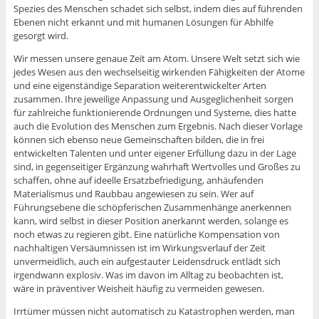
Spezies des Menschen schadet sich selbst, indem dies auf führenden
Ebenen nicht erkannt und mit humanen Lösungen für Abhilfe
gesorgt wird.
Wir messen unsere genaue Zeit am Atom. Unsere Welt setzt sich wie
jedes Wesen aus den wechselseitig wirkenden Fähigkeiten der Atome
und eine eigenständige Separation weiterentwickelter Arten
zusammen. Ihre jeweilige Anpassung und Ausgeglichenheit sorgen
für zahlreiche funktionierende Ordnungen und Systeme, dies hatte
auch die Evolution des Menschen zum Ergebnis. Nach dieser Vorlage
können sich ebenso neue Gemeinschaften bilden, die in frei
entwickelten Talenten und unter eigener Erfüllung dazu in der Lage
sind, in gegenseitiger Ergänzung wahrhaft Wertvolles und Großes zu
schaffen, ohne auf ideelle Ersatzbefriedigung, anhäufenden
Materialismus und Raubbau angewiesen zu sein. Wer auf
Führungsebene die schöpferischen Zusammenhänge anerkennen
kann, wird selbst in dieser Position anerkannt werden, solange es
noch etwas zu regieren gibt. Eine natürliche Kompensation von
nachhaltigen Versäumnissen ist im Wirkungsverlauf der Zeit
unvermeidlich, auch ein aufgestauter Leidensdruck entlädt sich
irgendwann explosiv. Was im davon im Alltag zu beobachten ist,
wäre in präventiver Weisheit häufig zu vermeiden gewesen.
Irrtümer müssen nicht automatisch zu Katastrophen werden, man