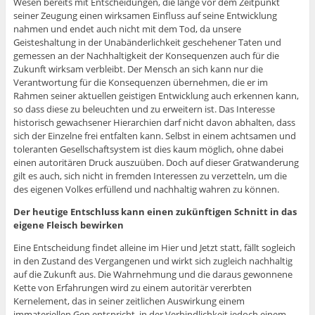
Wesen bereits mit Entscheidungen, die lange vor dem Zeitpunkt
seiner Zeugung einen wirksamen Einfluss auf seine Entwicklung
nahmen und endet auch nicht mit dem Tod, da unsere
Geisteshaltung in der Unabänderlichkeit geschehener Taten und
gemessen an der Nachhaltigkeit der Konsequenzen auch für die
Zukunft wirksam verbleibt. Der Mensch an sich kann nur die
Verantwortung für die Konsequenzen übernehmen, die er im
Rahmen seiner aktuellen geistigen Entwicklung auch erkennen kann,
so dass diese zu beleuchten und zu erweitern ist. Das Interesse
historisch gewachsener Hierarchien darf nicht davon abhalten, dass
sich der Einzelne frei entfalten kann. Selbst in einem achtsamen und
toleranten Gesellschaftsystem ist dies kaum möglich, ohne dabei
einen autoritären Druck auszuüben. Doch auf dieser Gratwanderung
gilt es auch, sich nicht in fremden Interessen zu verzetteln, um die
des eigenen Volkes erfüllend und nachhaltig wahren zu können.
Der heutige Entschluss kann einen zukünftigen Schnitt in das
eigene Fleisch bewirken
Eine Entscheidung findet alleine im Hier und Jetzt statt, fällt sogleich
in den Zustand des Vergangenen und wirkt sich zugleich nachhaltig
auf die Zukunft aus. Die Wahrnehmung und die daraus gewonnene
Kette von Erfahrungen wird zu einem autoritär vererbten
Kernelement, das in seiner zeitlichen Auswirkung einem
immateriellen Gen entspricht, in der Verbindlichkeit jedoch einem