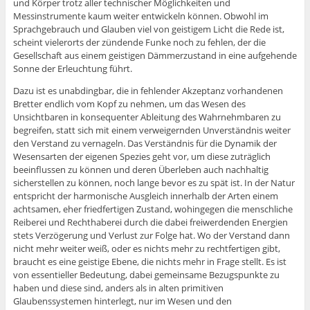
und Körper trotz aller technischer Möglichkeiten und
Messinstrumente kaum weiter entwickeln können. Obwohl im
Sprachgebrauch und Glauben viel von geistigem Licht die Rede ist,
scheint vielerorts der zündende Funke noch zu fehlen, der die
Gesellschaft aus einem geistigen Dämmerzustand in eine aufgehende
Sonne der Erleuchtung führt.
Dazu ist es unabdingbar, die in fehlender Akzeptanz vorhandenen
Bretter endlich vom Kopf zu nehmen, um das Wesen des
Unsichtbaren in konsequenter Ableitung des Wahrnehmbaren zu
begreifen, statt sich mit einem verweigernden Unverständnis weiter
den Verstand zu vernageln. Das Verständnis für die Dynamik der
Wesensarten der eigenen Spezies geht vor, um diese zuträglich
beeinflussen zu können und deren Überleben auch nachhaltig
sicherstellen zu können, noch lange bevor es zu spät ist. In der Natur
entspricht der harmonische Ausgleich innerhalb der Arten einem
achtsamen, eher friedfertigen Zustand, wohingegen die menschliche
Reiberei und Rechthaberei durch die dabei freiwerdenden Energien
stets Verzögerung und Verlust zur Folge hat. Wo der Verstand dann
nicht mehr weiter weiß, oder es nichts mehr zu rechtfertigen gibt,
braucht es eine geistige Ebene, die nichts mehr in Frage stellt. Es ist
von essentieller Bedeutung, dabei gemeinsame Bezugspunkte zu
haben und diese sind, anders als in alten primitiven
Glaubenssystemen hinterlegt, nur im Wesen und den