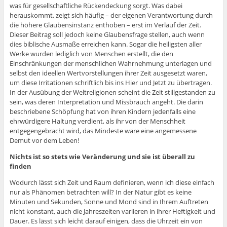
was für gesellschaftliche Rückendeckung sorgt. Was dabei
herauskommt, zeigt sich häufig – der eigenen Verantwortung durch
die höhere Glaubensinstanz enthoben – erst im Verlauf der Zeit.
Dieser Beitrag soll jedoch keine Glaubensfrage stellen, auch wenn
dies biblische Ausmaße erreichen kann. Sogar die heiligsten aller
Werke wurden lediglich von Menschen erstellt, die den
Einschränkungen der menschlichen Wahrnehmung unterlagen und
selbst den ideellen Wertvorstellungen ihrer Zeit ausgesetzt waren,
um diese Irritationen schriftlich bis ins Hier und Jetzt zu übertragen.
In der Ausübung der Weltreligionen scheint die Zeit stillgestanden zu
sein, was deren Interpretation und Missbrauch angeht. Die darin
beschriebene Schöpfung hat von ihren Kindern jedenfalls eine
ehrwürdigere Haltung verdient, als ihr von der Menschheit
entgegengebracht wird, das Mindeste wäre eine angemessene
Demut vor dem Leben!
Nichts ist so stets wie Veränderung und sie ist überall zu
finden
Wodurch lässt sich Zeit und Raum definieren, wenn ich diese einfach
nur als Phänomen betrachten will? In der Natur gibt es keine
Minuten und Sekunden, Sonne und Mond sind in Ihrem Auftreten
nicht konstant, auch die Jahreszeiten variieren in ihrer Heftigkeit und
Dauer. Es lässt sich leicht darauf einigen, dass die Uhrzeit ein von