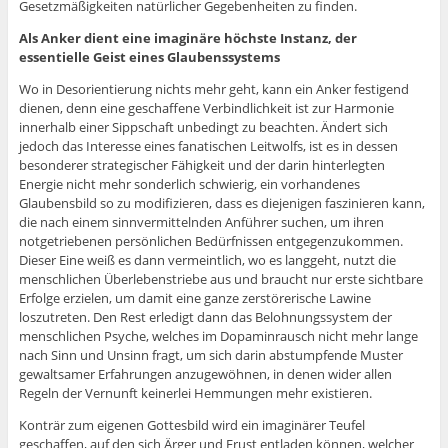
Gesetzmäßigkeiten natürlicher Gegebenheiten zu finden.
Als Anker dient eine imaginäre höchste Instanz, der
essentielle Geist eines Glaubenssystems
Wo in Desorientierung nichts mehr geht, kann ein Anker festigend
dienen, denn eine geschaffene Verbindlichkeit ist zur Harmonie
innerhalb einer Sippschaft unbedingt zu beachten. Ändert sich
jedoch das Interesse eines fanatischen Leitwolfs, ist es in dessen
besonderer strategischer Fähigkeit und der darin hinterlegten
Energie nicht mehr sonderlich schwierig, ein vorhandenes
Glaubensbild so zu modifizieren, dass es diejenigen faszinieren kann,
die nach einem sinnvermittelnden Anführer suchen, um ihren
notgetriebenen persönlichen Bedürfnissen entgegenzukommen.
Dieser Eine weiß es dann vermeintlich, wo es langgeht, nutzt die
menschlichen Überlebenstriebe aus und braucht nur erste sichtbare
Erfolge erzielen, um damit eine ganze zerstörerische Lawine
loszutreten. Den Rest erledigt dann das Belohnungssystem der
menschlichen Psyche, welches im Dopaminrausch nicht mehr lange
nach Sinn und Unsinn fragt, um sich darin abstumpfende Muster
gewaltsamer Erfahrungen anzugewöhnen, in denen wider allen
Regeln der Vernunft keinerlei Hemmungen mehr existieren.
Konträr zum eigenen Gottesbild wird ein imaginärer Teufel
geschaffen, auf den sich Ärger und Frust entladen können, welcher