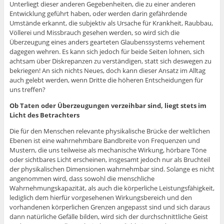
Unterliegt dieser anderen Gegebenheiten, die zu einer anderen
Entwicklung geführt haben, oder werden darin gefährdende
Umstände erkannt, die subjektiv als Ursache für Krankheit, Raubbau,
Völlerei und Missbrauch gesehen werden, so wird sich die
Überzeugung eines anders gearteten Glaubenssystems vehement
dagegen wehren. Es kann sich jedoch für beide Seiten lohnen, sich
achtsam über Diskrepanzen zu verständigen, statt sich deswegen zu
bekriegen! An sich nichts Neues, doch kann dieser Ansatz im Alltag
auch gelebt werden, wenn Dritte die höheren Entscheidungen für
uns treffen?
Ob Taten oder Überzeugungen verzeihbar sind, liegt stets im
Licht des Betrachters
Die für den Menschen relevante physikalische Brücke der weltlichen
Ebenen ist eine wahrnehmbare Bandbreite von Frequenzen und
Mustern, die uns teilweise als mechanische Wirkung, hörbare Töne
oder sichtbares Licht erscheinen, insgesamt jedoch nur als Bruchteil
der physikalischen Dimensionen wahrnehmbar sind. Solange es nicht
angenommen wird, dass sowohl die menschliche
Wahrnehmungskapazität, als auch die körperliche Leistungsfähigkeit,
lediglich dem hierfür vorgesehenen Wirkungsbereich und den
vorhandenen körperlichen Grenzen angepasst sind und sich daraus
dann natürliche Gefälle bilden, wird sich der durchschnittliche Geist