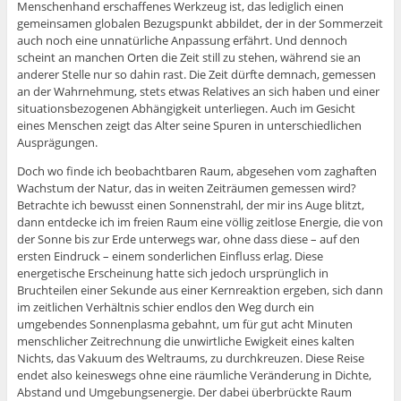
Menschenhand erschaffenes Werkzeug ist, das lediglich einen
gemeinsamen globalen Bezugspunkt abbildet, der in der Sommerzeit
auch noch eine unnatürliche Anpassung erfährt. Und dennoch
scheint an manchen Orten die Zeit still zu stehen, während sie an
anderer Stelle nur so dahin rast. Die Zeit dürfte demnach, gemessen
an der Wahrnehmung, stets etwas Relatives an sich haben und einer
situationsbezogenen Abhängigkeit unterliegen. Auch im Gesicht
eines Menschen zeigt das Alter seine Spuren in unterschiedlichen
Ausprägungen.
Doch wo finde ich beobachtbaren Raum, abgesehen vom zaghaften
Wachstum der Natur, das in weiten Zeiträumen gemessen wird?
Betrachte ich bewusst einen Sonnenstrahl, der mir ins Auge blitzt,
dann entdecke ich im freien Raum eine völlig zeitlose Energie, die von
der Sonne bis zur Erde unterwegs war, ohne dass diese – auf den
ersten Eindruck – einem sonderlichen Einfluss erlag. Diese
energetische Erscheinung hatte sich jedoch ursprünglich in
Bruchteilen einer Sekunde aus einer Kernreaktion ergeben, sich dann
im zeitlichen Verhältnis schier endlos den Weg durch ein
umgebendes Sonnenplasma gebahnt, um für gut acht Minuten
menschlicher Zeitrechnung die unwirtliche Ewigkeit eines kalten
Nichts, das Vakuum des Weltraums, zu durchkreuzen. Diese Reise
endet also keineswegs ohne eine räumliche Veränderung in Dichte,
Abstand und Umgebungsenergie. Der dabei überbrückte Raum