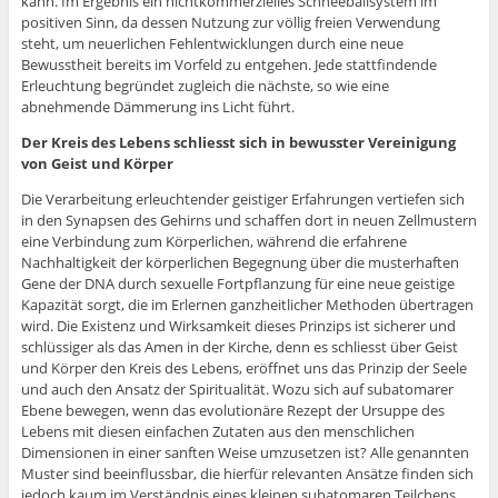
kann. Im Ergebnis ein nichtkommerzielles Schneeballsystem im
positiven Sinn, da dessen Nutzung zur völlig freien Verwendung
steht, um neuerlichen Fehlentwicklungen durch eine neue
Bewusstheit bereits im Vorfeld zu entgehen. Jede stattfindende
Erleuchtung begründet zugleich die nächste, so wie eine
abnehmende Dämmerung ins Licht führt.
Der Kreis des Lebens schliesst sich in bewusster Vereinigung
von Geist und Körper
Die Verarbeitung erleuchtender geistiger Erfahrungen vertiefen sich
in den Synapsen des Gehirns und schaffen dort in neuen Zellmustern
eine Verbindung zum Körperlichen, während die erfahrene
Nachhaltigkeit der körperlichen Begegnung über die musterhaften
Gene der DNA durch sexuelle Fortpflanzung für eine neue geistige
Kapazität sorgt, die im Erlernen ganzheitlicher Methoden übertragen
wird. Die Existenz und Wirksamkeit dieses Prinzips ist sicherer und
schlüssiger als das Amen in der Kirche, denn es schliesst über Geist
und Körper den Kreis des Lebens, eröffnet uns das Prinzip der Seele
und auch den Ansatz der Spiritualität. Wozu sich auf subatomarer
Ebene bewegen, wenn das evolutionäre Rezept der Ursuppe des
Lebens mit diesen einfachen Zutaten aus den menschlichen
Dimensionen in einer sanften Weise umzusetzen ist? Alle genannten
Muster sind beeinflussbar, die hierfür relevanten Ansätze finden sich
jedoch kaum im Verständnis eines kleinen subatomaren Teilchens.