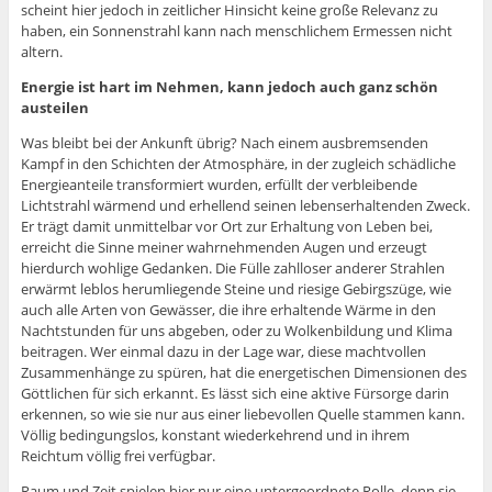
scheint hier jedoch in zeitlicher Hinsicht keine große Relevanz zu
haben, ein Sonnenstrahl kann nach menschlichem Ermessen nicht
altern.
Energie ist hart im Nehmen, kann jedoch auch ganz schön
austeilen
Was bleibt bei der Ankunft übrig? Nach einem ausbremsenden
Kampf in den Schichten der Atmosphäre, in der zugleich schädliche
Energieanteile transformiert wurden, erfüllt der verbleibende
Lichtstrahl wärmend und erhellend seinen lebenserhaltenden Zweck.
Er trägt damit unmittelbar vor Ort zur Erhaltung von Leben bei,
erreicht die Sinne meiner wahrnehmenden Augen und erzeugt
hierdurch wohlige Gedanken. Die Fülle zahlloser anderer Strahlen
erwärmt leblos herumliegende Steine und riesige Gebirgszüge, wie
auch alle Arten von Gewässer, die ihre erhaltende Wärme in den
Nachtstunden für uns abgeben, oder zu Wolkenbildung und Klima
beitragen. Wer einmal dazu in der Lage war, diese machtvollen
Zusammenhänge zu spüren, hat die energetischen Dimensionen des
Göttlichen für sich erkannt. Es lässt sich eine aktive Fürsorge darin
erkennen, so wie sie nur aus einer liebevollen Quelle stammen kann.
Völlig bedingungslos, konstant wiederkehrend und in ihrem
Reichtum völlig frei verfügbar.
Raum und Zeit spielen hier nur eine untergeordnete Rolle, denn sie