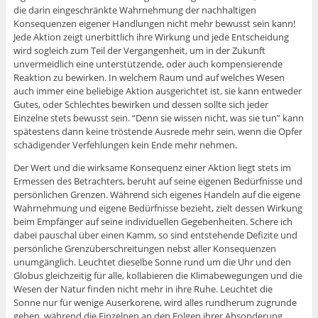
die darin eingeschränkte Wahrnehmung der nachhaltigen
Konsequenzen eigener Handlungen nicht mehr bewusst sein kann!
Jede Aktion zeigt unerbittlich ihre Wirkung und jede Entscheidung
wird sogleich zum Teil der Vergangenheit, um in der Zukunft
unvermeidlich eine unterstützende, oder auch kompensierende
Reaktion zu bewirken. In welchem Raum und auf welches Wesen
auch immer eine beliebige Aktion ausgerichtet ist, sie kann entweder
Gutes, oder Schlechtes bewirken und dessen sollte sich jeder
Einzelne stets bewusst sein. “Denn sie wissen nicht, was sie tun” kann
spätestens dann keine tröstende Ausrede mehr sein, wenn die Opfer
schädigender Verfehlungen kein Ende mehr nehmen.
Der Wert und die wirksame Konsequenz einer Aktion liegt stets im
Ermessen des Betrachters, beruht auf seine eigenen Bedürfnisse und
persönlichen Grenzen. Während sich eigenes Handeln auf die eigene
Wahrnehmung und eigene Bedürfnisse bezieht, zielt dessen Wirkung
beim Empfänger auf seine individuellen Gegebenheiten. Schere ich
dabei pauschal über einen Kamm, so sind entstehende Defizite und
persönliche Grenzüberschreitungen nebst aller Konsequenzen
unumgänglich. Leuchtet dieselbe Sonne rund um die Uhr und den
Globus gleichzeitig für alle, kollabieren die Klimabewegungen und die
Wesen der Natur finden nicht mehr in ihre Ruhe. Leuchtet die
Sonne nur für wenige Auserkorene, wird alles rundherum zugrunde
gehen, während die Einzelnen an den Folgen ihrer Absonderung