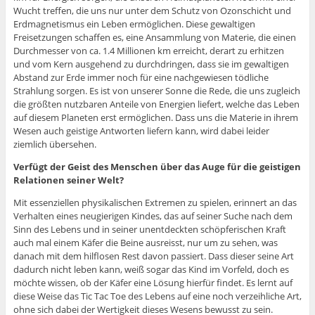
Wucht treffen, die uns nur unter dem Schutz von Ozonschicht und
Erdmagnetismus ein Leben ermöglichen. Diese gewaltigen
Freisetzungen schaffen es, eine Ansammlung von Materie, die einen
Durchmesser von ca. 1.4 Millionen km erreicht, derart zu erhitzen
und vom Kern ausgehend zu durchdringen, dass sie im gewaltigen
Abstand zur Erde immer noch für eine nachgewiesen tödliche
Strahlung sorgen. Es ist von unserer Sonne die Rede, die uns zugleich
die größten nutzbaren Anteile von Energien liefert, welche das Leben
auf diesem Planeten erst ermöglichen. Dass uns die Materie in ihrem
Wesen auch geistige Antworten liefern kann, wird dabei leider
ziemlich übersehen.
Verfügt der Geist des Menschen über das Auge für die geistigen
Relationen seiner Welt?
Mit essenziellen physikalischen Extremen zu spielen, erinnert an das
Verhalten eines neugierigen Kindes, das auf seiner Suche nach dem
Sinn des Lebens und in seiner unentdeckten schöpferischen Kraft
auch mal einem Käfer die Beine ausreisst, nur um zu sehen, was
danach mit dem hilflosen Rest davon passiert. Dass dieser seine Art
dadurch nicht leben kann, weiß sogar das Kind im Vorfeld, doch es
möchte wissen, ob der Käfer eine Lösung hierfür findet. Es lernt auf
diese Weise das Tic Tac Toe des Lebens auf eine noch verzeihliche Art,
ohne sich dabei der Wertigkeit dieses Wesens bewusst zu sein.