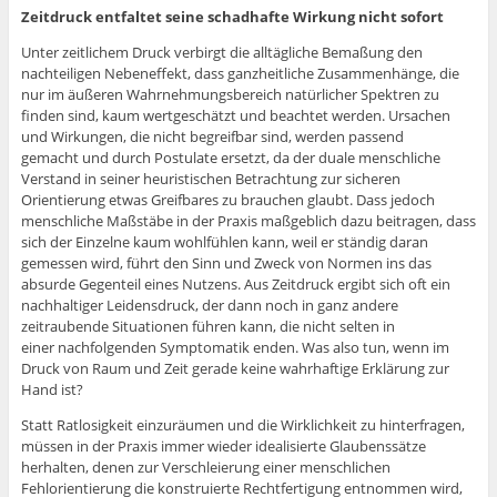
Zeitdruck entfaltet seine schadhafte Wirkung nicht sofort
Unter zeitlichem Druck verbirgt die alltägliche Bemaßung den
nachteiligen Nebeneffekt, dass ganzheitliche Zusammenhänge, die
nur im äußeren Wahrnehmungsbereich natürlicher Spektren zu
finden sind, kaum wertgeschätzt und beachtet werden. Ursachen
und Wirkungen, die nicht begreifbar sind, werden passend
gemacht und durch Postulate ersetzt, da der duale menschliche
Verstand in seiner heuristischen Betrachtung zur sicheren
Orientierung etwas Greifbares zu brauchen glaubt. Dass jedoch
menschliche Maßstäbe in der Praxis maßgeblich dazu beitragen, dass
sich der Einzelne kaum wohlfühlen kann, weil er ständig daran
gemessen wird, führt den Sinn und Zweck von Normen ins das
absurde Gegenteil eines Nutzens. Aus Zeitdruck ergibt sich oft ein
nachhaltiger Leidensdruck, der dann noch in ganz andere
zeitraubende Situationen führen kann, die nicht selten in
einer nachfolgenden Symptomatik enden. Was also tun, wenn im
Druck von Raum und Zeit gerade keine wahrhaftige Erklärung zur
Hand ist?
Statt Ratlosigkeit einzuräumen und die Wirklichkeit zu hinterfragen,
müssen in der Praxis immer wieder idealisierte Glaubenssätze
herhalten, denen zur Verschleierung einer menschlichen
Fehlorientierung die konstruierte Rechtfertigung entnommen wird,