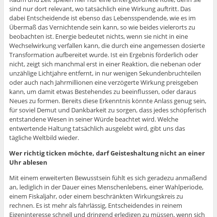
sind nur dort relevant, wo tatsächlich eine Wirkung auftritt. Das
dabei Entscheidende ist ebenso das Lebensspendende, wie es im
Übermaß das Vernichtende sein kann, so wie beides vielerorts zu
beobachten ist. Energie bedeutet nichts, wenn sie nicht in eine
Wechselwirkung verfallen kann, die durch eine angemessen dosierte
Transformation aufbereitet wurde. Ist ein Ergebnis förderlich oder
nicht, zeigt sich manchmal erst in einer Reaktion, die nebenan oder
unzählige Lichtjahre entfernt, in nur wenigen Sekundenbruchteilen
oder auch nach Jahrmillionen eine verzögerte Wirkung preisgeben
kann, um damit etwas Bestehendes zu beeinflussen, oder daraus
Neues zu formen. Bereits diese Erkenntnis könnte Anlass genug sein,
für soviel Demut und Dankbarkeit zu sorgen, dass jedes schöpferisch
entstandene Wesen in seiner Würde beachtet wird. Welche
entwertende Haltung tatsächlich ausgelebt wird, gibt uns das
tägliche Weltbild wieder.
Wer richtig ticken möchte, darf Geisteshaltung nicht an einer
Uhr ablesen
Mit einem erweiterten Bewusstsein fühlt es sich geradezu anmaßend
an, lediglich in der Dauer eines Menschenlebens, einer Wahlperiode,
einem Fiskaljahr, oder einem beschränkten Wirkungskreis zu
rechnen. Es ist mehr als fahrlässig, Entscheidendes in reinem
Eigeninteresse schnell und dringend erledigen zu müssen, wenn sich