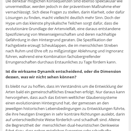
Die denkbar möglichen Konsequenzen sind ebenso spektakulär wie
unvermeidbar, werden jedoch in der präventiven Maßnahme eher
vernachlässigt. Sich diese Fragen zu stellen, darin Klarheit, oder dafür
Lösungen zu finden, macht vielleicht deutlich mehr Sinn. Doch der
Hype um das kleinste physikalische Teilchen sorgt dafür, dass die
evolutionäre Grundlage der Artenvielfalt, eine daraus entstandene
Spezifizierung von Wesenseigenschaften und deren nachhaltige
Gefährdung in den Hintergrund geraten. Die Spezifikation der
Fachgebiete erzeugt Scheuklappen, die im menschlichen Streben
nach Ruhm und Ehre oft zu mißgünstiger Ablehnung und Ingnoranz
führen, während eine Kombination fachübergreifender
Errungenschaften durchaus Erstaunliches zu Tage fördern kann.
Ist die wirksame Dynamik entscheidend, oder die Dimension
dessen, was wir nicht sehen können?
Es bleibt nur zu hoffen, dass im Verständnis um die Entwicklung der
Arten bald ein gemeinschaftliches Erwachen erfolgt. Nur daraus kann
hervorgehen, dass auch das Extrem weltlicher Glaubenssysteme
einen evolutionären Hintergrund hat, der gemessen an den
jeweiligen historischen Lebensbedingungen zu Entwicklungen führte,
die ihre heutigen Energien in sehr konträre Richtungen auslebt, darin
auf unterschiedlichste Weise förderlich und schadhaft sind. Alleine
die Begrenztheit der menschlichen dual-heuristischen Denkweise
führt dazu, dass neben möglichen Synergien sehr schadhafte