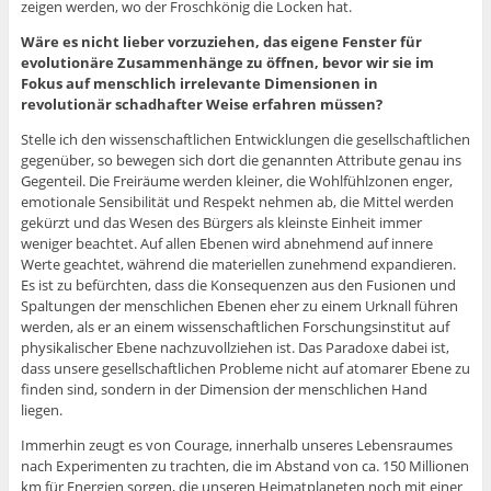
zeigen werden, wo der Froschkönig die Locken hat.
Wäre es nicht lieber vorzuziehen, das eigene Fenster für
evolutionäre Zusammenhänge zu öffnen, bevor wir sie im
Fokus auf menschlich irrelevante Dimensionen in
revolutionär
schadhafter
Weise erfahren müssen?
Stelle ich den wissenschaftlichen Entwicklungen die gesellschaftlichen
gegenüber, so bewegen sich dort die genannten Attribute genau ins
Gegenteil. Die Freiräume werden kleiner, die Wohlfühlzonen enger,
emotionale Sensibilität und Respekt nehmen ab, die Mittel werden
gekürzt und das Wesen des Bürgers als kleinste Einheit immer
weniger beachtet. Auf allen Ebenen wird abnehmend auf innere
Werte geachtet, während die materiellen zunehmend expandieren.
Es ist zu befürchten, dass die Konsequenzen aus den Fusionen und
Spaltungen der menschlichen Ebenen eher zu einem Urknall führen
werden, als er an einem wissenschaftlichen Forschungsinstitut auf
physikalischer Ebene nachzuvollziehen ist. Das Paradoxe dabei ist,
dass unsere gesellschaftlichen Probleme nicht auf atomarer Ebene zu
finden sind, sondern in der Dimension der menschlichen Hand
liegen.
Immerhin zeugt es von Courage, innerhalb unseres Lebensraumes
nach Experimenten zu trachten, die im Abstand von ca. 150 Millionen
km für Energien sorgen, die unseren Heimatplaneten noch mit einer