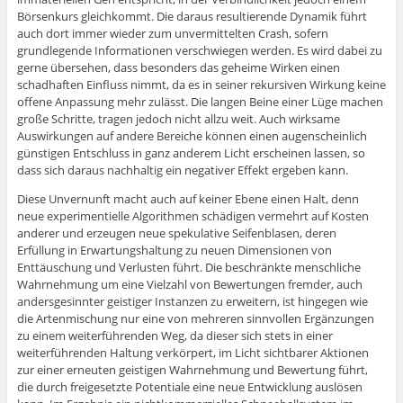
Börsenkurs gleichkommt. Die daraus resultierende Dynamik führt
auch dort immer wieder zum unvermittelten Crash, sofern
grundlegende Informationen verschwiegen werden. Es wird dabei zu
gerne übersehen, dass besonders das geheime Wirken einen
schadhaften Einfluss nimmt, da es in seiner rekursiven Wirkung keine
offene Anpassung mehr zulässt. Die langen Beine einer Lüge machen
große Schritte, tragen jedoch nicht allzu weit. Auch wirksame
Auswirkungen auf andere Bereiche können einen augenscheinlich
günstigen Entschluss in ganz anderem Licht erscheinen lassen, so
dass sich daraus nachhaltig ein negativer Effekt ergeben kann.
Diese Unvernunft macht auch auf keiner Ebene einen Halt, denn
neue experimentielle Algorithmen schädigen vermehrt auf Kosten
anderer und erzeugen neue spekulative Seifenblasen, deren
Erfüllung in Erwartungshaltung zu neuen Dimensionen von
Enttäuschung und Verlusten führt. Die beschränkte menschliche
Wahrnehmung um eine Vielzahl von Bewertungen fremder, auch
andersgesinnter geistiger Instanzen zu erweitern, ist hingegen wie
die Artenmischung nur eine von mehreren sinnvollen Ergänzungen
zu einem weiterführenden Weg, da dieser sich stets in einer
weiterführenden Haltung verkörpert, im Licht sichtbarer Aktionen
zur einer erneuten geistigen Wahrnehmung und Bewertung führt,
die durch freigesetzte Potentiale eine neue Entwicklung auslösen