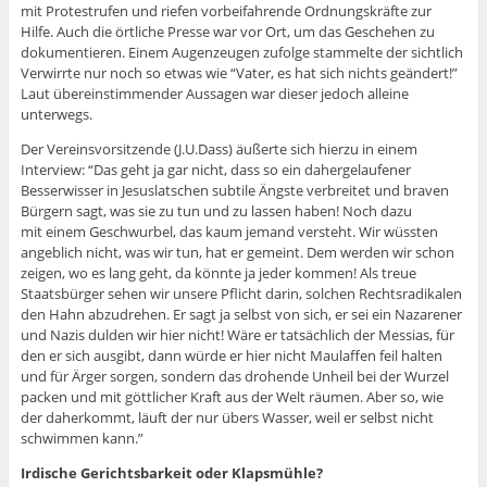
mit Protestrufen und riefen vorbeifahrende Ordnungskräfte zur
Hilfe. Auch die örtliche Presse war vor Ort, um das Geschehen zu
dokumentieren. Einem Augenzeugen zufolge stammelte der sichtlich
Verwirrte nur noch so etwas wie “Vater, es hat sich nichts geändert!”
Laut übereinstimmender Aussagen war dieser jedoch alleine
unterwegs.
Der Vereinsvorsitzende (J.U.Dass) äußerte sich hierzu in einem
Interview: “Das geht ja gar nicht, dass so ein dahergelaufener
Besserwisser in Jesuslatschen subtile Ängste verbreitet und braven
Bürgern sagt, was sie zu tun und zu lassen haben! Noch dazu
mit einem Geschwurbel, das kaum jemand versteht. Wir wüssten
angeblich nicht, was wir tun, hat er gemeint. Dem werden wir schon
zeigen, wo es lang geht, da könnte ja jeder kommen! Als treue
Staatsbürger sehen wir unsere Pflicht darin, solchen Rechtsradikalen
den Hahn abzudrehen. Er sagt ja selbst von sich, er sei ein Nazarener
und Nazis dulden wir hier nicht! Wäre er tatsächlich der Messias, für
den er sich ausgibt, dann würde er hier nicht Maulaffen feil halten
und für Ärger sorgen, sondern das drohende Unheil bei der Wurzel
packen und mit göttlicher Kraft aus der Welt räumen. Aber so, wie
der daherkommt, läuft der nur übers Wasser, weil er selbst nicht
schwimmen kann.”
Irdische Gerichtsbarkeit oder Klapsmühle?