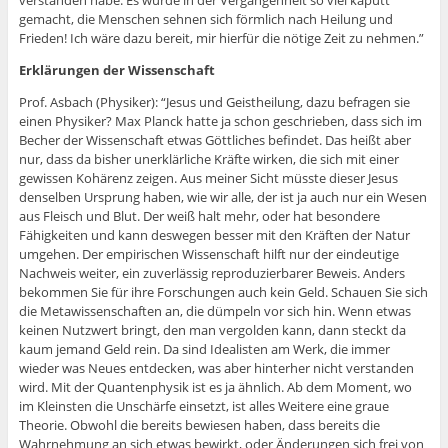
verstanden habe. Es wurde in der Vergangenheit so viel kaputt
gemacht, die Menschen sehnen sich förmlich nach Heilung und
Frieden! Ich wäre dazu bereit, mir hierfür die nötige Zeit zu nehmen.”
Erklärungen der Wissenschaft
Prof. Asbach (Physiker): “Jesus und Geistheilung, dazu befragen sie
einen Physiker? Max Planck hatte ja schon geschrieben, dass sich im
Becher der Wissenschaft etwas Göttliches befindet. Das heißt aber
nur, dass da bisher unerklärliche Kräfte wirken, die sich mit einer
gewissen Kohärenz zeigen. Aus meiner Sicht müsste dieser Jesus
denselben Ursprung haben, wie wir alle, der ist ja auch nur ein Wesen
aus Fleisch und Blut. Der weiß halt mehr, oder hat besondere
Fähigkeiten und kann deswegen besser mit den Kräften der Natur
umgehen. Der empirischen Wissenschaft hilft nur der eindeutige
Nachweis weiter, ein zuverlässig reproduzierbarer Beweis. Anders
bekommen Sie für ihre Forschungen auch kein Geld. Schauen Sie sich
die Metawissenschaften an, die dümpeln vor sich hin. Wenn etwas
keinen Nutzwert bringt, den man vergolden kann, dann steckt da
kaum jemand Geld rein. Da sind Idealisten am Werk, die immer
wieder was Neues entdecken, was aber hinterher nicht verstanden
wird. Mit der Quantenphysik ist es ja ähnlich. Ab dem Moment, wo
im Kleinsten die Unschärfe einsetzt, ist alles Weitere eine graue
Theorie. Obwohl die bereits bewiesen haben, dass bereits die
Wahrnehmung an sich etwas bewirkt, oder Änderungen sich frei von