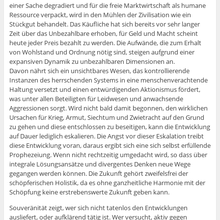
einer Sache degradiert und für die freie Marktwirtschaft als humane
Ressource verpackt, wird in den Mühlen der Zivilisation wie ein
Stückgut behandelt. Das Käufliche hat sich bereits vor sehr langer
Zeit über das Unbezahlbare erhoben, für Geld und Macht scheint
heute jeder Preis bezahlt zu werden. Die Aufwände, die zum Erhalt
von Wohlstand und Ordnung nötig sind, steigen aufgrund einer
expansiven Dynamik zu unbezahlbaren Dimensionen an.
Davon nährt sich ein unsichtbares Wesen, das kontrollierende
Instanzen des herrschenden Systems in eine menschenverachtende
Haltung versetzt und einen entwürdigenden Aktionismus fördert,
was unter allen Beteiligten für Leidwesen und anwachsende
Aggressionen sorgt. Wird nicht bald damit begonnen, den wirklichen
Ursachen für Krieg, Armut, Siechtum und Zwietracht auf den Grund
zu gehen und diese entschlossen zu beseitigen, kann die Entwicklung
auf Dauer lediglich eskalieren. Die Angst vor dieser Eskalation treibt
diese Entwicklung voran, daraus ergibt sich eine sich selbst erfüllende
Prophezeiung. Wenn nicht rechtzeitig umgedacht wird, so dass über
integrale Lösungsansätze und divergentes Denken neue Wege
gegangen werden können. Die Zukunft gehört zweifelsfrei der
schöpferischen Holistik, da es ohne ganzheitliche Harmonie mit der
Schöpfung keine erstrebenswerte Zukunft geben kann.
Souveränität zeigt, wer sich nicht tatenlos den Entwicklungen
ausliefert, oder aufklärend tätig ist. Wer versucht, aktiv gegen