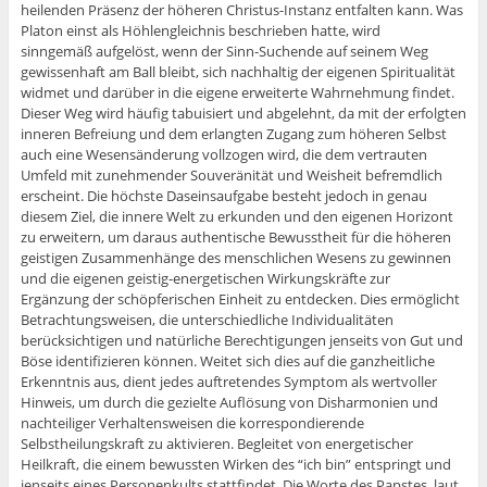
heilenden Präsenz der höheren Christus-Instanz entfalten kann. Was
Platon einst als Höhlengleichnis beschrieben hatte, wird
sinngemäß aufgelöst, wenn der Sinn-Suchende auf seinem Weg
gewissenhaft am Ball bleibt, sich nachhaltig der eigenen Spiritualität
widmet und darüber in die eigene erweiterte Wahrnehmung findet.
Dieser Weg wird häufig tabuisiert und abgelehnt, da mit der erfolgten
inneren Befreiung und dem erlangten Zugang zum höheren Selbst
auch eine Wesensänderung vollzogen wird, die dem vertrauten
Umfeld mit zunehmender Souveränität und Weisheit befremdlich
erscheint. Die höchste Daseinsaufgabe besteht jedoch in genau
diesem Ziel, die innere Welt zu erkunden und den eigenen Horizont
zu erweitern, um daraus authentische Bewusstheit für die höheren
geistigen Zusammenhänge des menschlichen Wesens zu gewinnen
und die eigenen geistig-energetischen Wirkungskräfte zur
Ergänzung der schöpferischen Einheit zu entdecken. Dies ermöglicht
Betrachtungsweisen, die unterschiedliche Individualitäten
berücksichtigen und natürliche Berechtigungen jenseits von Gut und
Böse identifizieren können. Weitet sich dies auf die ganzheitliche
Erkenntnis aus, dient jedes auftretendes Symptom als wertvoller
Hinweis, um durch die gezielte Auflösung von Disharmonien und
nachteiliger Verhaltensweisen die korrespondierende
Selbstheilungskraft zu aktivieren. Begleitet von energetischer
Heilkraft, die einem bewussten Wirken des “ich bin” entspringt und
jenseits eines Personenkults stattfindet. Die Worte des Papstes, laut