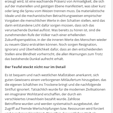
erzeugt wird, ist eine wachsende Präsenz von Armseligkeit, die sich
auf der materiellen und geistigen Ebene manifestiert, was über kurz
oder lang die Spreu vom Weizen trennen muss. Da materialistische
Ideale und die mechanistischen Betrachtungsweisen empirischer
Vorgaben die menschlichen Werte in den Schatten stellen, wird das
darin entstandene Licht dafür sorgen müssen, dass sich das
verursachende Dunkel auflöst. Was bereits zu hören ist, sind die
zunehmenden Rufe der Völker nach einer erhellenden
Zukunftsperspektive, in der die inneren Werte des Menschen wieder
zu neuem Glanz erstrahlen können. Noch sorgen Resignation,
Ignoranz und Überheblichkeit dafür, dass an den entscheidenden
Stellen eine Blindheit vorherrscht, die allen Warnungen zum Trotz
das bestehende Dunkel aufrecht erhält.
Der Teufel steckt nicht nur im Detail
Es ist bequem und nach westlichen Maßstäben anerkannt, sich
guten Gewissens einem verborgenen Mitläufertum hinzugeben, das
die eigenen Schäfchen ins Trockene bringt und die nachfolgende
Sintflut ignoriert. Tatsächlich wurde für die modernen Zivilisationen
ein imaginärer Wohlstand erschaffen, der durch ein
verschleiertes Unwohlsein bezahlt wurde. Zahllose
Betroffene wurden und werden systematisch ausgebeutet, der
Zugriff auf fremde Wertschöpfungen bzw. Ressourcen wird forciert