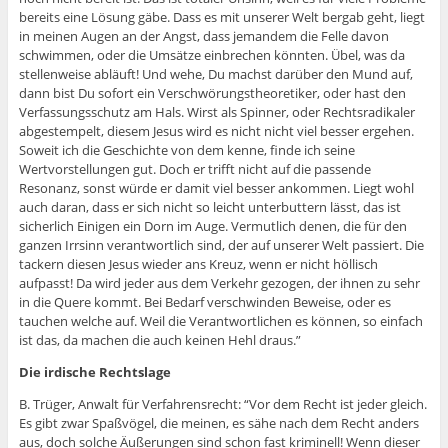
bereits eine Lösung gäbe. Dass es mit unserer Welt bergab geht, liegt
in meinen Augen an der Angst, dass jemandem die Felle davon
schwimmen, oder die Umsätze einbrechen könnten. Übel, was da
stellenweise abläuft! Und wehe, Du machst darüber den Mund auf,
dann bist Du sofort ein Verschwörungstheoretiker, oder hast den
Verfassungsschutz am Hals. Wirst als Spinner, oder Rechtsradikaler
abgestempelt, diesem Jesus wird es nicht nicht viel besser ergehen.
Soweit ich die Geschichte von dem kenne, finde ich seine
Wertvorstellungen gut. Doch er trifft nicht auf die passende
Resonanz, sonst würde er damit viel besser ankommen. Liegt wohl
auch daran, dass er sich nicht so leicht unterbuttern lässt, das ist
sicherlich Einigen ein Dorn im Auge. Vermutlich denen, die für den
ganzen Irrsinn verantwortlich sind, der auf unserer Welt passiert. Die
tackern diesen Jesus wieder ans Kreuz, wenn er nicht höllisch
aufpasst! Da wird jeder aus dem Verkehr gezogen, der ihnen zu sehr
in die Quere kommt. Bei Bedarf verschwinden Beweise, oder es
tauchen welche auf. Weil die Verantwortlichen es können, so einfach
ist das, da machen die auch keinen Hehl draus.”
Die irdische Rechtslage
B. Trüger, Anwalt für Verfahrensrecht: “Vor dem Recht ist jeder gleich.
Es gibt zwar Spaßvögel, die meinen, es sähe nach dem Recht anders
aus, doch solche Äußerungen sind schon fast kriminell! Wenn dieser