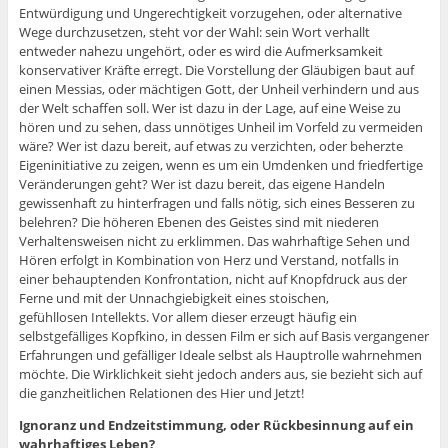
Entwürdigung und Ungerechtigkeit vorzugehen, oder alternative
Wege durchzusetzen, steht vor der Wahl: sein Wort verhallt
entweder nahezu ungehört, oder es wird die Aufmerksamkeit
konservativer Kräfte erregt. Die Vorstellung der Gläubigen baut auf
einen Messias, oder mächtigen Gott, der Unheil verhindern und aus
der Welt schaffen soll. Wer ist dazu in der Lage, auf eine Weise zu
hören und zu sehen, dass unnötiges Unheil im Vorfeld zu vermeiden
wäre? Wer ist dazu bereit, auf etwas zu verzichten, oder beherzte
Eigeninitiative zu zeigen, wenn es um ein Umdenken und friedfertige
Veränderungen geht? Wer ist dazu bereit, das eigene Handeln
gewissenhaft zu hinterfragen und falls nötig, sich eines Besseren zu
belehren? Die höheren Ebenen des Geistes sind mit niederen
Verhaltensweisen nicht zu erklimmen. Das wahrhaftige Sehen und
Hören erfolgt in Kombination von Herz und Verstand, notfalls in
einer behauptenden Konfrontation, nicht auf Knopfdruck aus der
Ferne und mit der Unnachgiebigkeit eines stoischen,
gefühllosen Intellekts. Vor allem dieser erzeugt häufig ein
selbstgefälliges Kopfkino, in dessen Film er sich auf Basis vergangener
Erfahrungen und gefälliger Ideale selbst als Hauptrolle wahrnehmen
möchte. Die Wirklichkeit sieht jedoch anders aus, sie bezieht sich auf
die ganzheitlichen Relationen des Hier und Jetzt!
Ignoranz und Endzeitstimmung, oder Rückbesinnung auf ein
wahrhaftiges Leben?