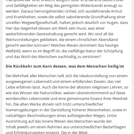
und Gefälligkeiten ein Weg des geringsten Widerstands erzeugt zu
werden. Daraus hervorgehendes Unheil, sich ausdehnende Armut
und Krankheiten, sowie die selbst sabotierende Grundhaltung einer
unreifen Wegwerfgesellschaft, halten jedoch deutlich vor Augen, dass
hier das Gegenteil dessen am Werk sein muss, was einer
weiterführenden Geisteshaltung gerecht wird. Wo sind all die
Wertvorstellungen geblieben, die einem christlichen Abendland
gerecht werden können? Welches Wesen dominiert das heutige
Weltbild, wenn es im Begriff ist, die vielfältige Natur der Schöpfung
und das Wohl des Menschen nachhaltig zu zerstören?
Die Rückkehr zum Kern dessen, was dem Menschen heilig ist
Die Mehrheit aller Menschen teilt sich die Idealvorstellung von einem
ausgewogenen Lebensstil und einem erfüllenden Dasein, das viel
Liebe erfahren lässt. Auch die Kerne der ältesten religiösen Lehren, so
wie das Wissen der Naturvölker, weisen übereinstimmend auf diese
würdevollen Lebensziele und eine gemeinsame Essenz ihrer Weisheit
hin. Die alten Werke ähneln sich trotz unterschiedlicher
Namensgebungen in der Darstellung höherer Wesenheiten, sowie in
vielzähligen Beschreibungen eines aufsteigenden Weges. Unter
Ausrichtung auf das innere Wesen des Menschen wurde der
Inhalt jeweils um einen Rahmen aus unterschiedlichen Bedarfslagen
und Erfolgskonzepten ergänzt. Die in der Bibel