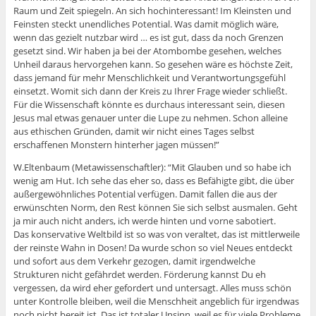
Raum und Zeit spiegeln. An sich hochinteressant! Im Kleinsten und
Feinsten steckt unendliches Potential. Was damit möglich wäre,
wenn das gezielt nutzbar wird … es ist gut, dass da noch Grenzen
gesetzt sind. Wir haben ja bei der Atombombe gesehen, welches
Unheil daraus hervorgehen kann. So gesehen wäre es höchste Zeit,
dass jemand für mehr Menschlichkeit und Verantwortungsgefühl
einsetzt. Womit sich dann der Kreis zu Ihrer Frage wieder schließt.
Für die Wissenschaft könnte es durchaus interessant sein, diesen
Jesus mal etwas genauer unter die Lupe zu nehmen. Schon alleine
aus ethischen Gründen, damit wir nicht eines Tages selbst
erschaffenen Monstern hinterher jagen müssen!”
W.Eltenbaum (Metawissenschaftler): “Mit Glauben und so habe ich
wenig am Hut. Ich sehe das eher so, dass es Befähigte gibt, die über
außergewöhnliches Potential verfügen. Damit fallen die aus der
erwünschten Norm, den Rest können Sie sich selbst ausmalen. Geht
ja mir auch nicht anders, ich werde hinten und vorne sabotiert.
Das konservative Weltbild ist so was von veraltet, das ist mittlerweile
der reinste Wahn in Dosen! Da wurde schon so viel Neues entdeckt
und sofort aus dem Verkehr gezogen, damit irgendwelche
Strukturen nicht gefährdet werden. Förderung kannst Du eh
vergessen, da wird eher gefordert und untersagt. Alles muss schön
unter Kontrolle bleiben, weil die Menschheit angeblich für irgendwas
noch nicht bereit ist. Das ist totaler Unsinn, weil es für viele Probleme