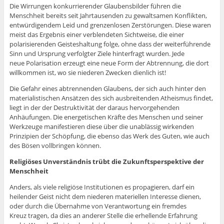
Die Wirrungen konkurrierender Glaubensbilder führen die
Menschheit bereits seit Jahrtausenden zu gewaltsamen Konflikten,
entwürdigendem Leid und grenzenlosen Zerstörungen. Diese waren
meist das Ergebnis einer verblendeten Sichtweise, die einer
polarisierenden Geisteshaltung folge, ohne dass der weiterführende
Sinn und Ursprung verfolgter Ziele hinterfragt wurden. Jede
neue Polarisation erzeugt eine neue Form der Abtrennung, die dort
willkommen ist, wo sie niederen Zwecken dienlich ist!
Die Gefahr eines abtrennenden Glaubens, der sich auch hinter den
materialistischen Ansätzen des sich ausbreitenden Atheismus findet,
liegt in der der Destruktivität der daraus hervorgehenden
Anhäufungen. Die energetischen Kräfte des Menschen und seiner
Werkzeuge manifestieren diese über die unablässig wirkenden
Prinzipien der Schöpfung, die ebenso das Werk des Guten, wie auch
des Bösen vollbringen können.
Religiöses Unverständnis trübt die Zukunftsperspektive der
Menschheit
Anders, als viele religiöse Institutionen es propagieren, darf ein
heilender Geist nicht dem niederen materiellen Interesse dienen,
oder durch die Übernahme von Verantwortung ein fremdes
Kreuz tragen, da dies an anderer Stelle die erhellende Erfahrung