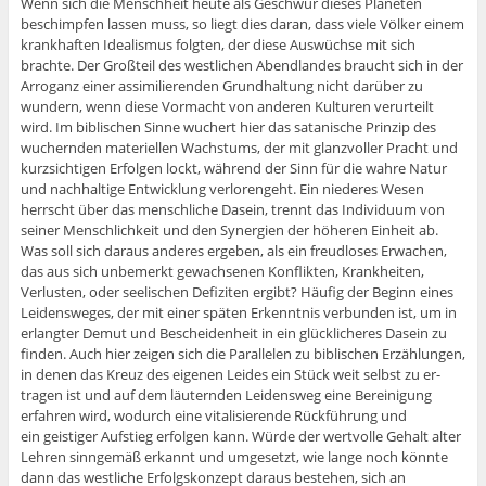
Wenn sich die Menschheit heute als Geschwür dieses Planeten
beschimpfen lassen muss, so liegt dies daran, dass viele Völker einem
krankhaften Idealismus folgten, der diese Auswüchse mit sich
brachte. Der Großteil des westlichen Abendlandes braucht sich in der
Arroganz einer assimilierenden Grundhaltung nicht darüber zu
wundern, wenn diese Vormacht von anderen Kulturen verurteilt
wird. Im biblischen Sinne wuchert hier das satanische Prinzip des
wuchernden materiellen Wachstums, der mit glanzvoller Pracht und
kurzsichtigen Erfolgen lockt, während der Sinn für die wahre Natur
und nachhaltige Entwicklung verlorengeht. Ein niederes Wesen
herrscht über das menschliche Dasein, trennt das Individuum von
seiner Menschlichkeit und den Synergien der höheren Einheit ab.
Was soll sich daraus anderes ergeben, als ein freudloses Erwachen,
das aus sich unbemerkt gewachsenen Konflikten, Krankheiten,
Verlusten, oder seelischen Defiziten ergibt? Häufig der Beginn eines
Leidensweges, der mit einer späten Erkenntnis verbunden ist, um in
erlangter Demut und Bescheidenheit in ein glücklicheres Dasein zu
finden. Auch hier zeigen sich die Parallelen zu biblischen Erzählungen,
in denen das Kreuz des eigenen Leides ein Stück weit selbst zu er-
tragen ist und auf dem läuternden Leidensweg eine Bereinigung
erfahren wird, wodurch eine vitalisierende Rückführung und
ein geistiger Aufstieg erfolgen kann. Würde der wertvolle Gehalt alter
Lehren sinngemäß erkannt und umgesetzt, wie lange noch könnte
dann das westliche Erfolgskonzept daraus bestehen, sich an