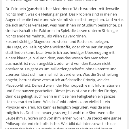
Dr. Feinbein (ganzheitlicher Mediziner): “Mich wundert mittlerweile
nichts mehr, was die Heilung angeht! Das Problem sind in meinen
Augen eher die Leute und wie sie mit sich selbst umgehen. Und Ärzte,
die sich auf das verlassen, was man ihnen im Studium beibrachte. Da
sind wirtschaftliche Faktoren im Spiel, die lassen unterm Strich gar
nichts anderes mehr zu, als Pillen zu verordnen,
kostenträchtige Diagnosen zu stellen und Betten zu belegen.
Die Frage, ob Heilung ohne Wirkstoffe, oder ohne Berührungen
stattfinden kann, beantworte ich aus heutiger Überzeugung mit
einem klaren Ja. Viel von dem, was das Wesen des Menschen
ausmacht, ist noch ungeklärt, oder wird von den Kassen nicht
anerkannt. Da geht es um Milliardengeschäfte, ohne Patente und
Lizenzen lässt sich nun mal nichts verdienen. Was die Geistheilung
angeht, beruht diese vermutlich auf dasselbe Prinzip, wie der
Placebo-Effekt. Da wird wie in der Homöopathie mit Informationen
und Resonanzen gearbeitet. Dieser Jesus ist also nicht der Einzige,
dem das gelingt, auch wenn er mit seinen Fähigkeiten ein ganzes
Heim verarzten kann. Wie das funktioniert, kann vielleicht ein
Physiker erklären. Ich kann es lediglich begrüßen, was da alles
möglich ist. Doch ein neuer Jesus ergibt wohl nur Sinn, wenn die
Leute ihm zuhören und von ihm lernen wollen. Da steckt eine ganze
Philosophie und ein holistisches Weltbild dahinter, soweit ich das