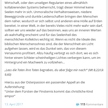
Wirtschaft, oder den unseligen Regularien eines allmählich
kollabierenden Systems beherrscht, trägt dieser Himmel keine
Seelen mehr in sich. Unmoralische Verhaltensweisen, niedere
Beweggründe und dunkle Leidenschaften bringen den Menschen
dem näher, wodurch er sich selbst und anderen eine Hölle auf Erden
bereitet. In einer Welt, in der bereits Vieles nicht mehr wahr sein darf,
sollten wir uns wieder auf das besinnen, was uns an inneren Werten
als wahrhaftig erscheint und für das Seelenheil des
menschlichen Kollektivs wichtig ist. Wenn es nicht die Ideale des
biblischen Menschensohnes sind, die der Menschheit ein Licht
aufgehen lassen, wird es das Dunkel sein, das von diesem
Versäumnis profitiert. Allzu häufig verbirgt es sich dort, wo es sich
hinter einem Schleier scheinheiligen Lichtes verbergen kann, um im
Hintergrund ein Machwerk zu vollziehen…
„Lass die Toten ihre Toten begraben, du aber folge mir nach!“ (Mt 8,22/Lk
9,60)
Hierzu aus der Osterpassion ein passender Appell an die
Auferstehung:
“Unter dem Fürsten der Finsternis kommt das christliche Kind
empor”
13. April 2017
115
Kommentare