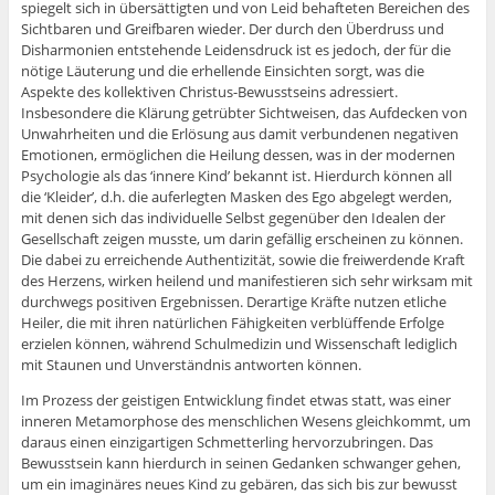
spiegelt sich in übersättigten und von Leid behafteten Bereichen des
Sichtbaren und Greifbaren wieder. Der durch den Überdruss und
Disharmonien entstehende Leidensdruck ist es jedoch, der für die
nötige Läuterung und die erhellende Einsichten sorgt, was die
Aspekte des kollektiven Christus-Bewusstseins adressiert.
Insbesondere die Klärung getrübter Sichtweisen, das Aufdecken von
Unwahrheiten und die Erlösung aus damit verbundenen negativen
Emotionen, ermöglichen die Heilung dessen, was in der modernen
Psychologie als das ‘innere Kind’ bekannt ist. Hierdurch können all
die ‘Kleider’, d.h. die auferlegten Masken des Ego abgelegt werden,
mit denen sich das individuelle Selbst gegenüber den Idealen der
Gesellschaft zeigen musste, um darin gefällig erscheinen zu können.
Die dabei zu erreichende Authentizität, sowie die freiwerdende Kraft
des Herzens, wirken heilend und manifestieren sich sehr wirksam mit
durchwegs positiven Ergebnissen. Derartige Kräfte nutzen etliche
Heiler, die mit ihren natürlichen Fähigkeiten verblüffende Erfolge
erzielen können, während Schulmedizin und Wissenschaft lediglich
mit Staunen und Unverständnis antworten können.
Im Prozess der geistigen Entwicklung findet etwas statt, was einer
inneren Metamorphose des menschlichen Wesens gleichkommt, um
daraus einen einzigartigen Schmetterling hervorzubringen. Das
Bewusstsein kann hierdurch in seinen Gedanken schwanger gehen,
um ein imaginäres neues Kind zu gebären, das sich bis zur bewusst