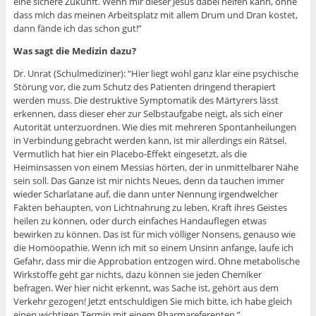
eine sichere Zukunft. Wenn mir dieser Jesus dabei helfen kann, ohne
dass mich das meinen Arbeitsplatz mit allem Drum und Dran kostet,
dann fände ich das schon gut!”
Was sagt die Medizin dazu?
Dr. Unrat (Schulmediziner): “Hier liegt wohl ganz klar eine psychische
Störung vor, die zum Schutz des Patienten dringend therapiert
werden muss. Die destruktive Symptomatik des Märtyrers lässt
erkennen, dass dieser eher zur Selbstaufgabe neigt, als sich einer
Autorität unterzuordnen. Wie dies mit mehreren Spontanheilungen
in Verbindung gebracht werden kann, ist mir allerdings ein Rätsel.
Vermutlich hat hier ein Placebo-Effekt eingesetzt, als die
Heiminsassen von einem Messias hörten, der in unmittelbarer Nähe
sein soll. Das Ganze ist mir nichts Neues, denn da tauchen immer
wieder Scharlatane auf, die dann unter Nennung irgendwelcher
Fakten behaupten, von Lichtnahrung zu leben, Kraft ihres Geistes
heilen zu können, oder durch einfaches Handauflegen etwas
bewirken zu können. Das ist für mich völliger Nonsens, genauso wie
die Homöopathie. Wenn ich mit so einem Unsinn anfange, laufe ich
Gefahr, dass mir die Approbation entzogen wird. Ohne metabolische
Wirkstoffe geht gar nichts, dazu können sie jeden Chemiker
befragen. Wer hier nicht erkennt, was Sache ist, gehört aus dem
Verkehr gezogen! Jetzt entschuldigen Sie mich bitte, ich habe gleich
einen wichtigen Termin mit einem Pharmareferenten.”