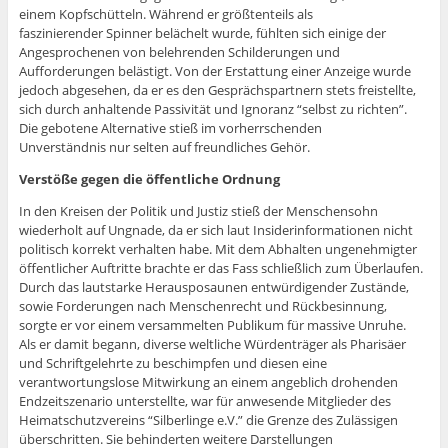
einem Kopfschütteln. Während er größtenteils als
faszinierender Spinner belächelt wurde, fühlten sich einige der
Angesprochenen von belehrenden Schilderungen und
Aufforderungen belästigt. Von der Erstattung einer Anzeige wurde
jedoch abgesehen, da er es den Gesprächspartnern stets freistellte,
sich durch anhaltende Passivität und Ignoranz “selbst zu richten”.
Die gebotene Alternative stieß im vorherrschenden
Unverständnis nur selten auf freundliches Gehör.
Verstöße gegen die öffentliche Ordnung
In den Kreisen der Politik und Justiz stieß der Menschensohn
wiederholt auf Ungnade, da er sich laut Insiderinformationen nicht
politisch korrekt verhalten habe. Mit dem Abhalten ungenehmigter
öffentlicher Auftritte brachte er das Fass schließlich zum Überlaufen.
Durch das lautstarke Herausposaunen entwürdigender Zustände,
sowie Forderungen nach Menschenrecht und Rückbesinnung,
sorgte er vor einem versammelten Publikum für massive Unruhe.
Als er damit begann, diverse weltliche Würdenträger als Pharisäer
und Schriftgelehrte zu beschimpfen und diesen eine
verantwortungslose Mitwirkung an einem angeblich drohenden
Endzeitszenario unterstellte, war für anwesende Mitglieder des
Heimatschutzvereins “Silberlinge e.V.” die Grenze des Zulässigen
überschritten. Sie behinderten weitere Darstellungen