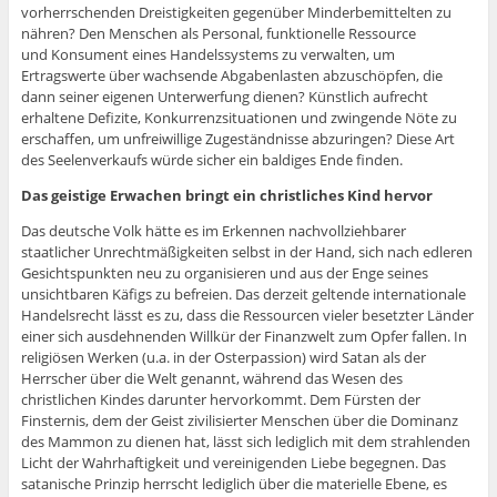
vorherrschenden Dreistigkeiten gegenüber Minderbemittelten zu
nähren? Den Menschen als Personal, funktionelle Ressource
und Konsument eines Handelssystems zu verwalten, um
Ertragswerte über wachsende Abgabenlasten abzuschöpfen, die
dann seiner eigenen Unterwerfung dienen? Künstlich aufrecht
erhaltene Defizite, Konkurrenzsituationen und zwingende Nöte zu
erschaffen, um unfreiwillige Zugeständnisse abzuringen? Diese Art
des Seelenverkaufs würde sicher ein baldiges Ende finden.
Das geistige Erwachen bringt ein christliches Kind hervor
Das deutsche Volk hätte es im Erkennen nachvollziehbarer
staatlicher Unrechtmäßigkeiten selbst in der Hand, sich nach edleren
Gesichtspunkten neu zu organisieren und aus der Enge seines
unsichtbaren Käfigs zu befreien. Das derzeit geltende internationale
Handelsrecht lässt es zu, dass die Ressourcen vieler besetzter Länder
einer sich ausdehnenden Willkür der Finanzwelt zum Opfer fallen. In
religiösen Werken (u.a. in der Osterpassion) wird Satan als der
Herrscher über die Welt genannt, während das Wesen des
christlichen Kindes darunter hervorkommt. Dem Fürsten der
Finsternis, dem der Geist zivilisierter Menschen über die Dominanz
des Mammon zu dienen hat, lässt sich lediglich mit dem strahlenden
Licht der Wahrhaftigkeit und vereinigenden Liebe begegnen. Das
satanische Prinzip herrscht lediglich über die materielle Ebene, es