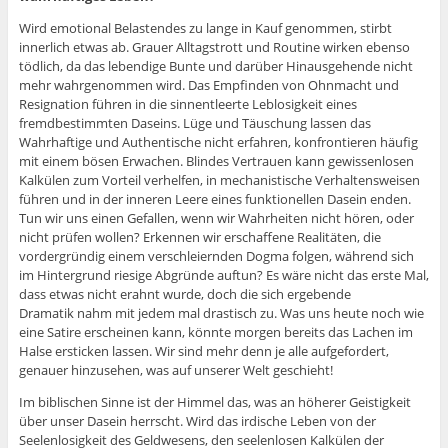
Wird emotional Belastendes zu lange in Kauf genommen, stirbt
innerlich etwas ab. Grauer Alltagstrott und Routine wirken ebenso
tödlich, da das lebendige Bunte und darüber Hinausgehende nicht
mehr wahrgenommen wird. Das Empfinden von Ohnmacht und
Resignation führen in die sinnentleerte Leblosigkeit eines
fremdbestimmten Daseins. Lüge und Täuschung lassen das
Wahrhaftige und Authentische nicht erfahren, konfrontieren häufig
mit einem bösen Erwachen. Blindes Vertrauen kann gewissenlosen
Kalkülen zum Vorteil verhelfen, in mechanistische Verhaltensweisen
führen und in der inneren Leere eines funktionellen Dasein enden.
Tun wir uns einen Gefallen, wenn wir Wahrheiten nicht hören, oder
nicht prüfen wollen? Erkennen wir erschaffene Realitäten, die
vordergründig einem verschleiernden Dogma folgen, während sich
im Hintergrund riesige Abgründe auftun? Es wäre nicht das erste Mal,
dass etwas nicht erahnt wurde, doch die sich ergebende
Dramatik nahm mit jedem mal drastisch zu. Was uns heute noch wie
eine Satire erscheinen kann, könnte morgen bereits das Lachen im
Halse ersticken lassen. Wir sind mehr denn je alle aufgefordert,
genauer hinzusehen, was auf unserer Welt geschieht!
Im biblischen Sinne ist der Himmel das, was an höherer Geistigkeit
über unser Dasein herrscht. Wird das irdische Leben von der
Seelenlosigkeit des Geldwesens, den seelenlosen Kalkülen der