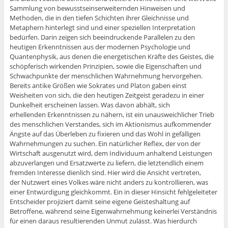
Sammlung von bewusstseinserweiternden Hinweisen und
Methoden, die in den tiefen Schichten ihrer Gleichnisse und
Metaphern hinterlegt sind und einer speziellen Interpretation
bedürfen. Darin zeigen sich beeindruckende Parallelen zu den
heutigen Erkenntnissen aus der modernen Psychologie und
Quantenphysik, aus denen die energetischen Kräfte des Geistes, die
schöpferisch wirkenden Prinzipien, sowie die Eigenschaften und
Schwachpunkte der menschlichen Wahrnehmung hervorgehen.
Bereits antike Größen wie Sokrates und Platon gaben einst
Weisheiten von sich, die den heutigen Zeitgeist geradezu in einer
Dunkelheit erscheinen lassen. Was davon abhält, sich
erhellenden Erkenntnissen zu nähern, ist ein unausweichlicher Trieb
des menschlichen Verstandes, sich im Aktionismus aufkommender
Ängste auf das Überleben zu fixieren und das Wohl in gefälligen
Wahrnehmungen zu suchen. Ein natürlicher Reflex, der von der
Wirtschaft ausgenutzt wird, dem Individuum anhaltend Leistungen
abzuverlangen und Ersatzwerte zu liefern, die letztendlich einem
fremden Interesse dienlich sind. Hier wird die Ansicht vertreten,
der Nutzwert eines Volkes wäre nicht anders zu kontrollieren, was
einer Entwürdigung gleichkommt. Ein in dieser Hinsicht fehlgeleiteter
Entscheider projiziert damit seine eigene Geisteshaltung auf
Betroffene, während seine Eigenwahrnehmung keinerlei Verständnis
für einen daraus resultierenden Unmut zulässt. Was hierdurch