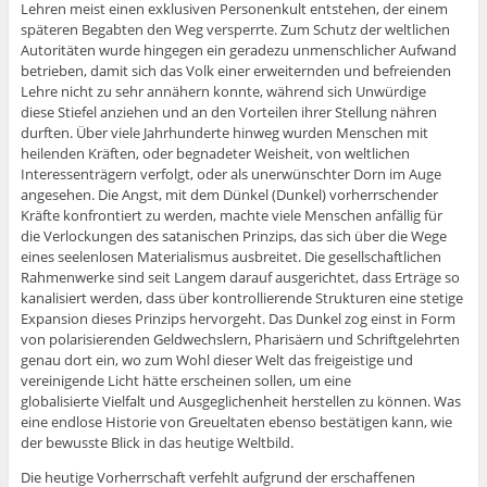
Lehren meist einen exklusiven Personenkult entstehen, der einem
späteren Begabten den Weg versperrte. Zum Schutz der weltlichen
Autoritäten wurde hingegen ein geradezu unmenschlicher Aufwand
betrieben, damit sich das Volk einer erweiternden und befreienden
Lehre nicht zu sehr annähern konnte, während sich Unwürdige
diese Stiefel anziehen und an den Vorteilen ihrer Stellung nähren
durften. Über viele Jahrhunderte hinweg wurden Menschen mit
heilenden Kräften, oder begnadeter Weisheit, von weltlichen
Interessenträgern verfolgt, oder als unerwünschter Dorn im Auge
angesehen. Die Angst, mit dem Dünkel (Dunkel) vorherrschender
Kräfte konfrontiert zu werden, machte viele Menschen anfällig für
die Verlockungen des satanischen Prinzips, das sich über die Wege
eines seelenlosen Materialismus ausbreitet. Die gesellschaftlichen
Rahmenwerke sind seit Langem darauf ausgerichtet, dass Erträge so
kanalisiert werden, dass über kontrollierende Strukturen eine stetige
Expansion dieses Prinzips hervorgeht. Das Dunkel zog einst in Form
von polarisierenden Geldwechslern, Pharisäern und Schriftgelehrten
genau dort ein, wo zum Wohl dieser Welt das freigeistige und
vereinigende Licht hätte erscheinen sollen, um eine
globalisierte Vielfalt und Ausgeglichenheit herstellen zu können. Was
eine endlose Historie von Greueltaten ebenso bestätigen kann, wie
der bewusste Blick in das heutige Weltbild.
Die heutige Vorherrschaft verfehlt aufgrund der erschaffenen