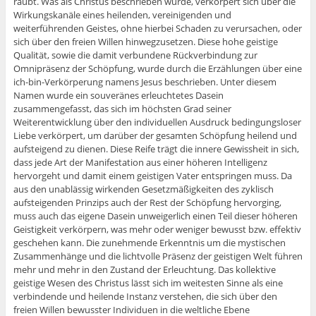
raubt. Was als Christus beschrieben wurde, verkörpert sich über die
Wirkungskanäle eines heilenden, vereinigenden und
weiterführenden Geistes, ohne hierbei Schaden zu verursachen, oder
sich über den freien Willen hinwegzusetzen. Diese hohe geistige
Qualität, sowie die damit verbundene Rückverbindung zur
Omnipräsenz der Schöpfung, wurde durch die Erzählungen über eine
ich-bin-Verkörperung namens Jesus beschrieben. Unter diesem
Namen wurde ein souveränes erleuchtetes Dasein
zusammengefasst, das sich im höchsten Grad seiner
Weiterentwicklung über den individuellen Ausdruck bedingungsloser
Liebe verkörpert, um darüber der gesamten Schöpfung heilend und
aufsteigend zu dienen. Diese Reife trägt die innere Gewissheit in sich,
dass jede Art der Manifestation aus einer höheren Intelligenz
hervorgeht und damit einem geistigen Vater entspringen muss. Da
aus den unablässig wirkenden Gesetzmäßigkeiten des zyklisch
aufsteigenden Prinzips auch der Rest der Schöpfung hervorging,
muss auch das eigene Dasein unweigerlich einen Teil dieser höheren
Geistigkeit verkörpern, was mehr oder weniger bewusst bzw. effektiv
geschehen kann. Die zunehmende Erkenntnis um die mystischen
Zusammenhänge und die lichtvolle Präsenz der geistigen Welt führen
mehr und mehr in den Zustand der Erleuchtung. Das kollektive
geistige Wesen des Christus lässt sich im weitesten Sinne als eine
verbindende und heilende Instanz verstehen, die sich über den
freien Willen bewusster Individuen in die weltliche Ebene