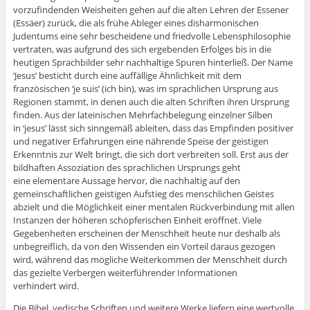
vorzufindenden Weisheiten gehen auf die alten Lehren der Essener
(Essäer) zurück, die als frühe Ableger eines disharmonischen
Judentums eine sehr bescheidene und friedvolle Lebensphilosophie
vertraten, was aufgrund des sich ergebenden Erfolges bis in die
heutigen Sprachbilder sehr nachhaltige Spuren hinterließ. Der Name
‘Jesus’ besticht durch eine auffällige Ähnlichkeit mit dem
französischen ‘je suis’ (ich bin), was im sprachlichen Ursprung aus
Regionen stammt, in denen auch die alten Schriften ihren Ursprung
finden. Aus der lateinischen Mehrfachbelegung einzelner Silben
in ‘jesus’ lässt sich sinngemäß ableiten, dass das Empfinden positiver
und negativer Erfahrungen eine nährende Speise der geistigen
Erkenntnis zur Welt bringt, die sich dort verbreiten soll. Erst aus der
bildhaften Assoziation des sprachlichen Ursprungs geht
eine elementare Aussage hervor, die nachhaltig auf den
gemeinschaftlichen geistigen Aufstieg des menschlichen Geistes
abzielt und die Möglichkeit einer mentalen Rückverbindung mit allen
Instanzen der höheren schöpferischen Einheit eröffnet. Viele
Gegebenheiten erscheinen der Menschheit heute nur deshalb als
unbegreiflich, da von den Wissenden ein Vorteil daraus gezogen
wird, während das mögliche Weiterkommen der Menschheit durch
das gezielte Verbergen weiterführender Informationen
verhindert wird.
Die Bibel, vedische Schriften und weitere Werke liefern eine wertvolle