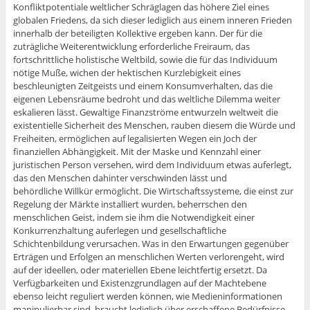
Konfliktpotentiale weltlicher Schräglagen das höhere Ziel eines
globalen Friedens, da sich dieser lediglich aus einem inneren Frieden
innerhalb der beteiligten Kollektive ergeben kann. Der für die
zuträgliche Weiterentwicklung erforderliche Freiraum, das
fortschrittliche holistische Weltbild, sowie die für das Individuum
nötige Muße, wichen der hektischen Kurzlebigkeit eines
beschleunigten Zeitgeists und einem Konsumverhalten, das die
eigenen Lebensräume bedroht und das weltliche Dilemma weiter
eskalieren lässt. Gewaltige Finanzströme entwurzeln weltweit die
existentielle Sicherheit des Menschen, rauben diesem die Würde und
Freiheiten, ermöglichen auf legalisierten Wegen ein Joch der
finanziellen Abhängigkeit. Mit der Maske und Kennzahl einer
juristischen Person versehen, wird dem Individuum etwas auferlegt,
das den Menschen dahinter verschwinden lässt und
behördliche Willkür ermöglicht. Die Wirtschaftssysteme, die einst zur
Regelung der Märkte installiert wurden, beherrschen den
menschlichen Geist, indem sie ihm die Notwendigkeit einer
Konkurrenzhaltung auferlegen und gesellschaftliche
Schichtenbildung verursachen. Was in den Erwartungen gegenüber
Erträgen und Erfolgen an menschlichen Werten verlorengeht, wird
auf der ideellen, oder materiellen Ebene leichtfertig ersetzt. Da
Verfügbarkeiten und Existenzgrundlagen auf der Machtebene
ebenso leicht reguliert werden können, wie Medieninformationen
manipulierbar sind, braucht lediglich über erschaffene Bedürfnisse