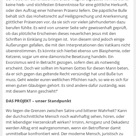
keine hieb- und stichfesten Erkenntnisse für eine göttliche Herkunft,
oder den Auftrag einer höheren Präsenz liefern. Die päpstliche Bulle
behält sich das Hoheitsrecht auf Heiligsprechung und Anerkennung
göttlicher Präsenzen vor, da sie sich vor vielen Jahrhunderten dazu
berufen fühlte. Es wird von unserer Seite sehr gewissenhaft geprüft,
ob das plötzliche Erscheinen dieses neuerlichen Jesus mit den
Schriften in Einklang zu bringen ist. Von diesem sind jedoch einige
Äußerungen gefallen, die mit den Interpretationen des Vatikans nicht
übereinstimmen. Es könnte sich hierbei ebenso um Blasphemie, oder
Ketzerei, sogar um eine dämonische Besetzung handeln. Ein
Exorzismus wird in Betracht gezogen, sofern dies als notwendig
erscheint. Doch wir sollten im Namen Gottes für diesen Mann beten,
da er sich gegen das geltende Recht versündigt hat und Buße tun
muss. Geht wieder euren weltlichen Pflichten nach, so wie es sich für
einen guten Gläubigen gehört. Es sind andere dafür zuständig, was
mit diesem Mann geschieht!”
DAS PROJEKT – unser Standpunkt
Wo liegen die Grenzen zwischen Satire und bitterer Wahrheit? Kann
der durchschnittliche Mensch noch wahrhaftig sehen, hören, oder
mit lebendiger Herzenskraft wirken? Irrsinn, Arroganz und Dekadenz
werden Alltag erst wahrgenommen, wenn ein Betroffener damit
unmittelbar konfrontiert wird. Der moderne Mensch, juristisch zu