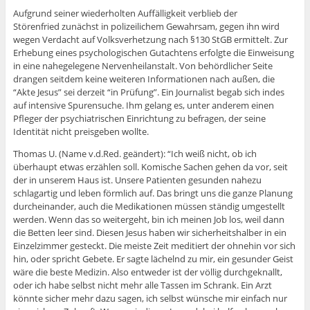
Aufgrund seiner wiederholten Auffälligkeit verblieb der
Störenfried zunächst in polizeilichem Gewahrsam, gegen ihn wird
wegen Verdacht auf Volksverhetzung nach §130 StGB ermittelt. Zur
Erhebung eines psychologischen Gutachtens erfolgte die Einweisung
in eine nahegelegene Nervenheilanstalt. Von behördlicher Seite
drangen seitdem keine weiteren Informationen nach außen, die
“Akte Jesus” sei derzeit “in Prüfung”. Ein Journalist begab sich indes
auf intensive Spurensuche. Ihm gelang es, unter anderem einen
Pfleger der psychiatrischen Einrichtung zu befragen, der seine
Identität nicht preisgeben wollte.
Thomas U. (Name v.d.Red. geändert): “Ich weiß nicht, ob ich
überhaupt etwas erzählen soll. Komische Sachen gehen da vor, seit
der in unserem Haus ist. Unsere Patienten gesunden nahezu
schlagartig und leben förmlich auf. Das bringt uns die ganze Planung
durcheinander, auch die Medikationen müssen ständig umgestellt
werden. Wenn das so weitergeht, bin ich meinen Job los, weil dann
die Betten leer sind. Diesen Jesus haben wir sicherheitshalber in ein
Einzelzimmer gesteckt. Die meiste Zeit meditiert der ohnehin vor sich
hin, oder spricht Gebete. Er sagte lächelnd zu mir, ein gesunder Geist
wäre die beste Medizin. Also entweder ist der völlig durchgeknallt,
oder ich habe selbst nicht mehr alle Tassen im Schrank. Ein Arzt
könnte sicher mehr dazu sagen, ich selbst wünsche mir einfach nur