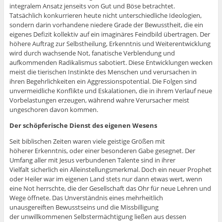
integralem Ansatz jenseits von Gut und Böse betrachtet.
Tatsächlich konkurrieren heute nicht unterschiedliche Ideologien,
sondern darin vorhandene niedere Grade der Bewusstheit, die ein
eigenes Defizit kollektiv auf ein imaginäres Feindbild übertragen. Der
höhere Auftrag zur Selbstheilung, Erkenntnis und Weiterentwicklung
wird durch wachsende Not, fanatische Verblendung und
aufkommenden Radikalismus sabotiert. Diese Entwicklungen wecken
meist die tierischen Instinkte des Menschen und verursachen in
ihren Begehrlichkeiten ein Aggressionspotential. Die Folgen sind
unvermeidliche Konflikte und Eskalationen, die in ihrem Verlauf neue
Vorbelastungen erzeugen, während wahre Verursacher meist
ungeschoren davon kommen.
Der schöpferische Dienst des eigenen Wesens
Seit biblischen Zeiten waren viele geistige Größen mit
höherer Erkenntnis, oder einer besonderen Gabe gesegnet. Der
Umfang aller mit Jesus verbundenen Talente sind in ihrer
Vielfalt sicherlich ein Alleinstellungsmerkmal. Doch ein neuer Prophet
oder Heiler war im eigenen Land stets nur dann etwas wert, wenn
eine Not herrschte, die der Gesellschaft das Ohr für neue Lehren und
Wege öffnete. Das Unverständnis eines mehrheitlich
unausgereiften Bewusstseins und die Missbilligung
der unwillkommenen Selbstermächtigung ließen aus dessen