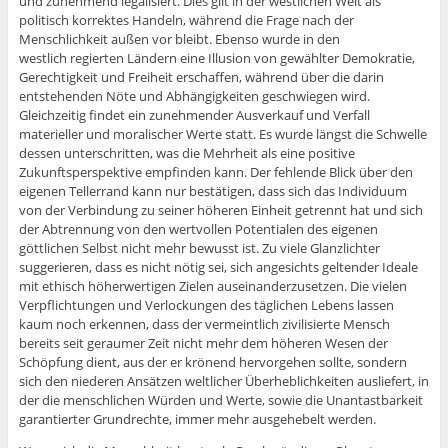
und zunehmend legalisiert. Dies gilt in der westlichen Welt als
politisch korrektes Handeln, während die Frage nach der
Menschlichkeit außen vor bleibt. Ebenso wurde in den
westlich regierten Ländern eine Illusion von gewählter Demokratie,
Gerechtigkeit und Freiheit erschaffen, während über die darin
entstehenden Nöte und Abhängigkeiten geschwiegen wird.
Gleichzeitig findet ein zunehmender Ausverkauf und Verfall
materieller und moralischer Werte statt. Es wurde längst die Schwelle
dessen unterschritten, was die Mehrheit als eine positive
Zukunftsperspektive empfinden kann. Der fehlende Blick über den
eigenen Tellerrand kann nur bestätigen, dass sich das Individuum
von der Verbindung zu seiner höheren Einheit getrennt hat und sich
der Abtrennung von den wertvollen Potentialen des eigenen
göttlichen Selbst nicht mehr bewusst ist. Zu viele Glanzlichter
suggerieren, dass es nicht nötig sei, sich angesichts geltender Ideale
mit ethisch höherwertigen Zielen auseinanderzusetzen. Die vielen
Verpflichtungen und Verlockungen des täglichen Lebens lassen
kaum noch erkennen, dass der vermeintlich zivilisierte Mensch
bereits seit geraumer Zeit nicht mehr dem höheren Wesen der
Schöpfung dient, aus der er krönend hervorgehen sollte, sondern
sich den niederen Ansätzen weltlicher Überheblichkeiten ausliefert, in
der die menschlichen Würden und Werte, sowie die Unantastbarkeit
garantierter Grundrechte, immer mehr ausgehebelt werden.