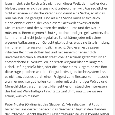
Jesus meint, sein Reich wäre nicht von dieser Welt, dann soll er dort
bleiben, wenn er sich bei uns nicht unterordnen will. Aus rechtlicher
Sicht ist er eine juristische Person und damit eine Sache, so ist das
nun mal bei uns geregelt. Und als eine Sache muss er sich auch
einen Anwalt leisten, der von diesem Sachwerk etwas versteht.
Die Freiräume und der Nutzen des Individuums und der Natur
müssen zu ihrem eigenen Schutz geordnet und geregelt werden, das
kann nun mal nicht jedem gefallen. Sonst käme jeder mit seiner
eigenen Auffassung von Gerechtigkeit daher, was eine Urteilsfindung
im höheren Interesse unmöglich macht. Da dieser Jesus gegen
irdisches Recht verstoßen hat und mit seinem offensichtlich
unverbesserlichen Auftreten staatliche Strukturen gefährdet, ist er
entsprechend zu verurteilen, da sitzen wir ganz klar am längeren
Hebel. Dafür genießt hier jeder die Rechte eines Bürgers, so wie ihm
diese zugesprochen werden. Ein gut befestigtes Rechtssystem lässt
es nicht zu, dass es durch einen Freigeist zum Einsturz kommt, auch
wenn er noch so gut heilen kann, oder mit wahrhaftiger Würde und
Menschlichkeit argumentiert. Hier geht es um staatliche Interessen,
das hat mit Wahrhaftigkeit nichts zu tun! Ehm, naja … Sie wissen
schon, was ich meine!”
Pater Noster (Ordinariat des Glaubens): “Als religiöse Institution
halten wir uns derzeit bedeckt, das Geschehen liegt in den Händen
der irdischen Gerichtsbarkeit. Dieser fragwürdige Jesus konnte bisher