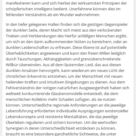
manifestieren kann und sich hierbei der wirksamsten Prinzipien der
schöpferischen Intelligenz bedient. Unerfahrene können dies im
fehlenden Verständnis als ein Wunder wahrnehmen.
In den tiefer gelegenen Hallen finden sich die geistigen Gegenspieler
der dunklen Seite, deren Macht sich meist aus den verlockenden
Trieben und Verblendungen des hierfür anfälligen Menschen ergibt,
um sich an den darin aufkommenden Nöten zu bereichern, oder an
dunklen Leidenschaften zu erfreuen. Diese Ebene ist auf potentielle
Überheblichkeiten angewiesen und kann den freien Willen lediglich
durch Täuschungen, Abhängigkeiten und grenzüberschreitende
Willkür überwinden. Aus all dem läuternden Leid, das aus diesen
dunklen Ansätzen hervorgeht, kann wiederum ein neues Licht der
christlichen Erkenntnis entstehen, um der Menschheit mit neuen
heilenden Kräften und intuitiven Eingebungen zu dienen. Aus dem
Fehlverständnis der nötigen natürlichen Ausgewogenheit haben sich
weltweit konkurrierende Glaubensmodelle entwickelt, die dem
menschlichen Kollektiv mehr Schaden zufügen, als sie nutzen
können. Unterschiedliche regionale Anforderungen an die jeweilige
Lebensführung erforderten individuelle Ausprägungen existenzieller
Lebenskonzepte und resistente Mentalitäten, die das jeweilige
Überleben regulieren und sichern konnten. Um die wertvollen
Synergien in deren Unterschiedlichkeit entdecken zu können,
braucht es eine besondere ganzheitliche Sichtweise, die unter