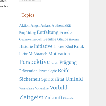
alten
Adresse
Kindes
Topics
Aktion
Angst
Anlass
Authentizität
Entfaltung
Friede
Empfehlung
Gefühle
Glaube
Gedankenmodell
Hinweise
Initiative
Historie
Kritik
Inneres Kind
Motivation
Mißbrauch
Liebe
Perspektive
Prägung
Projekt
Reife
Prävention
Psychologie
Umfeld
Sicherheit
Spiritualität
Vorbild
Volksnähe
Veranstaltung
Zeitgeist
Zukunft
Übersicht