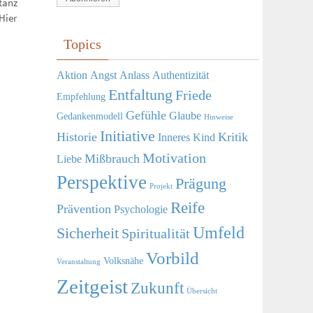
ptanz
Adresse
Hier
Topics
Aktion
Angst
Anlass
Authentizität
Entfaltung
Friede
Empfehlung
Gefühle
Glaube
Gedankenmodell
Hinweise
Initiative
Historie
Kritik
Inneres Kind
Motivation
Mißbrauch
Liebe
Perspektive
Prägung
Projekt
Reife
Prävention
Psychologie
Umfeld
Sicherheit
Spiritualität
Vorbild
Volksnähe
Veranstaltung
Zeitgeist
Zukunft
Übersicht