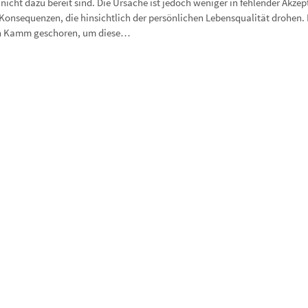
nicht dazu bereit sind. Die Ursache ist jedoch weniger in fehlender Akze
onsequenzen, die hinsichtlich der persönlichen Lebensqualität drohen. 
inen Kamm geschoren, um diese…