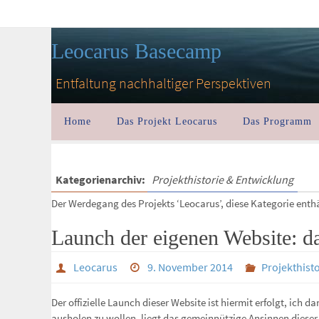
Leocarus Basecamp
Entfaltung nachhaltiger Perspektiven
Home
Das Projekt Leocarus
Das Programm
Kategorienarchiv:
Projekthistorie & Entwicklung
Der Werdegang des Projekts ‘Leocarus’, diese Kategorie enth
Launch der eigenen Website: d
Leocarus
9. November 2014
Projekthist
Der offizielle Launch dieser Website ist hiermit erfolgt, ich
ausholen zu wollen, liegt das gemeinnützige Ansinnen dieser