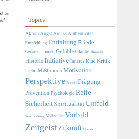
Adresse
schen
Topics
auf
Aktion
Angst
Anlass
Authentizität
Entfaltung
Friede
Empfehlung
Gefühle
Glaube
Gedankenmodell
Hinweise
Initiative
Historie
Kritik
Inneres Kind
Motivation
Mißbrauch
Liebe
Perspektive
Prägung
Projekt
Reife
Prävention
Psychologie
Umfeld
Sicherheit
Spiritualität
Vorbild
Volksnähe
Veranstaltung
Zeitgeist
Zukunft
Übersicht