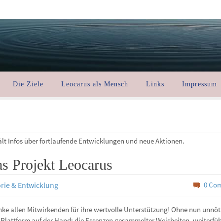
Die Ziele
Leocarus als Mensch
Links
Impressum
ält Infos über fortlaufende Entwicklungen und neue Aktionen.
as Projekt Leocarus
orie & Entwicklung
0 Co
 danke allen Mitwirkenden für ihre wertvolle Unterstützung! Ohne nun unnöt
 Plattform auf der Hand: die Essenzen gesammelter Weisheiten, weiterfü